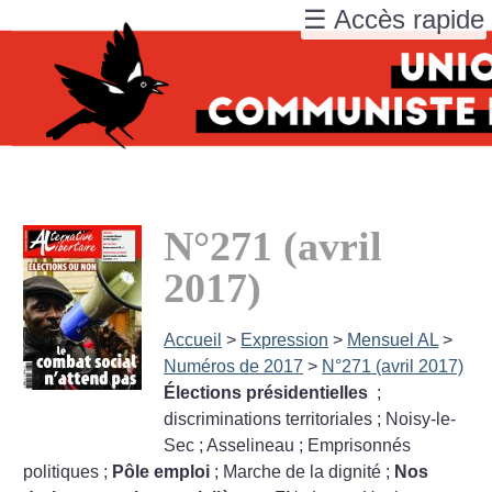
☰ Accès rapide
N°271 (avril
2017)
Accueil
>
Expression
>
Mensuel AL
>
Numéros de 2017
>
N°271 (avril 2017)
Élections présidentielles
;
discriminations territoriales
; Noisy-le-
Sec
; Asselineau
; Emprisonnés
politiques
;
Pôle emploi
; Marche de la dignité
;
Nos