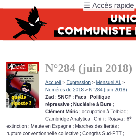
☰ Accès rapide
N°284 (juin 2018)
Accueil
>
Expression
>
Mensuel AL
>
Numéros de 2018
>
N°284 (juin 2018)
Zad
;
SNCF
;
Facs
;
Politique
répressive
;
Nucléaire à Bure
;
Clément Méric
; occupation à Tolbiac
;
e
Cambridge Analytica
; Chili
; Rojava
; 6
extinction
; Meute en Espagne
; Marches des fiertés
;
rupture conventionnelle collective
; Congrès Sud-PTT
;