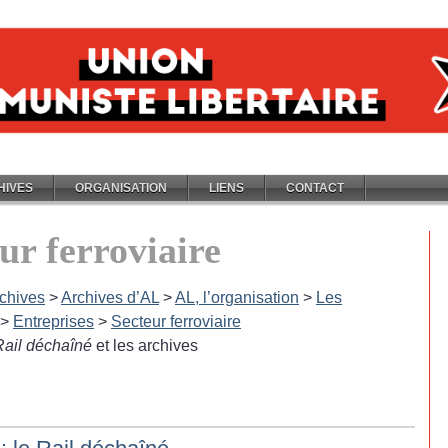
HIVES
ORGANISATION
LIENS
CONTACT
ur ferroviaire
chives
>
Archives d’AL
>
AL, l’organisation
>
Les
>
Entreprises
>
Secteur ferroviaire
Rail déchaîné
et les archives