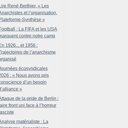
Lire René Berthier, «
Les
Anarchistes et l’organisation.
Plateforme-Synthèse
»
Football : La FIFA et les USA
marquent contre notre camp
En 1926... et 1956 :
Trajectoires de l’anarchisme
organisé
Journées écosyndicales
2026 : «
Nous avons pris
conscience d’un besoin
d’alliance
»
Attaque de la pride de Berlin :
faire front uni face à l’horreur
fasciste
Analyse matérialiste : La