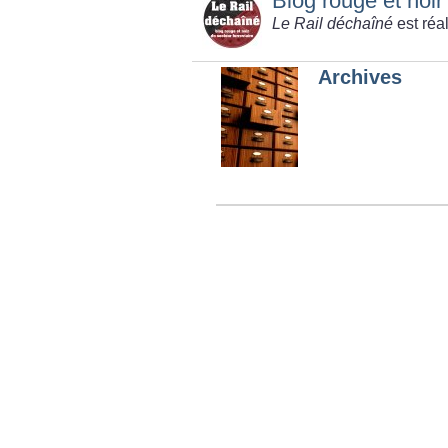
Blog rouge et noir
Le Rail déchaîné
est réa
Archives