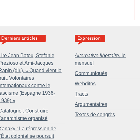
Lire Jean Batou, Stefanie
Alternative libertaire,
le
Prezioso et Ami-Jacques
mensuel
Rapin (dir.), «
Quand vient la
Communiqués
nuit. Volontaires
Webditos
internationaux contre le
fascisme (Espagne 1936-
Tracts
1939)
»
Argumentaires
Catalogne : Construire
Textes de congrès
l’anarchisme organisé
Kanaky : La répression de
l’État colonial se poursuit