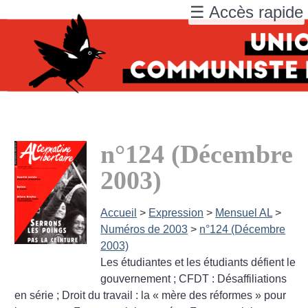
☰ Accès rapide
n°124 (Décembre
2003)
Accueil
>
Expression
>
Mensuel AL
>
Numéros de 2003
>
n°124 (Décembre
2003)
Les étudiantes et les étudiants défient le
gouvernement
; CFDT : Désaffiliations
en série
; Droit du travail : la «
mère des réformes
» pour