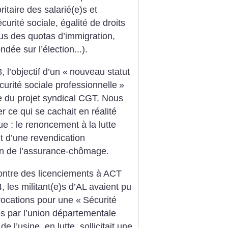
itaire des salarié(e)s et
urité sociale, égalité de droits
efus des quotas d’immigration,
dée sur l’élection...).
 l’objectif d’un «
nouveau statut
curité sociale professionnelle
»
e du projet syndical CGT. Nous
r ce qui se cachait en réalité
ue : le renoncement à la lutte
it d’une revendication
on de l’assurance-chômage.
contre des licenciements à ACT
 les militant(e)s d’AL avaient pu
vocations pour une «
Sécurité
es par l’union départementale
 l’usine, en lutte, sollicitait une