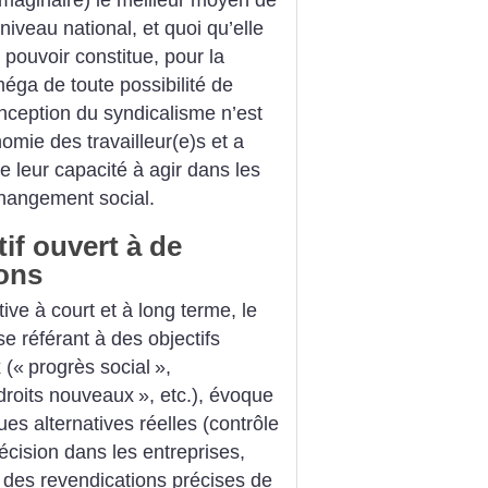
iveau national, et quoi qu’elle
 pouvoir constitue, pour la
méga de toute possibilité de
onception du syndicalisme n’est
onomie des travailleur(e)s et a
 leur capacité à agir dans les
 changement social.
if ouvert à de
ions
tive à court et à long terme, le
se référant à des objectifs
 («
progrès social
»,
droits nouveaux
», etc.), évoque
s alternatives réelles (contrôle
écision dans les entreprises,
t des revendications précises de