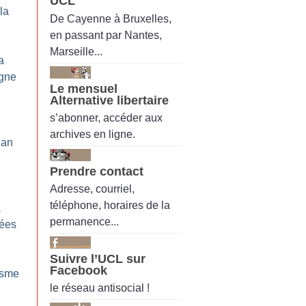
UCL
la
De Cayenne à Bruxelles,
en passant par Nantes,
Marseille...
a
igne
Le mensuel
Alternative libertaire
s’abonner, accéder aux
archives en ligne.
lan
Prendre contact
Adresse, courriel,
téléphone, horaires de la
a
permanence...
rées
Suivre l’UCL sur
Facebook
isme
le réseau antisocial !