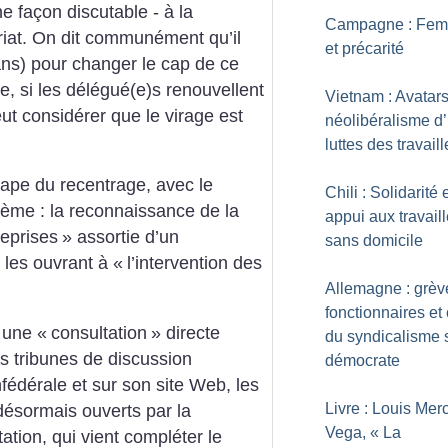
e façon discutable - à la
Campagne : Fe
ariat. On dit communément qu’il
et précarité
ans) pour changer le cap de ce
le, si les délégué(e)s renouvellent
Vietnam : Avatar
eut considérer que le virage est
néolibéralisme d’
luttes des travail
ape du recentrage, avec le
Chili : Solidarité 
ème : la reconnaissance de la
appui aux travail
reprises
» assortie d’un
sans domicile
n les ouvrant à «
l’intervention des
Allemagne : grèv
fonctionnaires et 
 une «
consultation
» directe
du syndicalisme s
s tribunes de discussion
démocrate
édérale et sur son site Web, les
Livre : Louis Merc
désormais ouverts par la
Vega, «
La
ation, qui vient compléter le