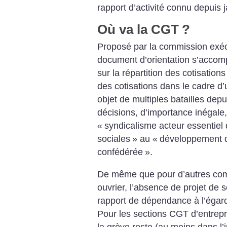
rapport d’activité connu depuis j
Où va la CGT
?
Proposé par la commission exéc
document d’orientation s’accom
sur la répartition des cotisation
des cotisations dans le cadre d’u
objet de multiples batailles depu
décisions, d’importance inégale,
«
syndicalisme acteur essentiel 
sociales
» au «
développement de
confédérée
».
De même que pour d’autres c
ouvrier, l’absence de projet de 
rapport de dépendance à l’égard
Pour les sections CGT d’entrepris
la grève reste (au moins dans l’