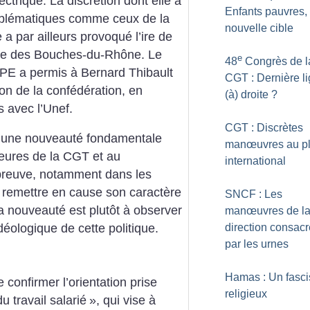
lectrique. La discrétion dont elle a
Enfants pauvres, 
emblématiques comme ceux de la
nouvelle cible
 par ailleurs provoqué l’ire de
ale des Bouches-du-Rhône. Le
e
48
Congrès de l
PE a permis à Bernard Thibault
CGT : Dernière l
on de la confédération, en
(à) droite
?
es avec l’Unef.
CGT : Discrètes
s une nouveauté fondamentale
manœuvres au p
ieures de la CGT et au
international
 preuve, notamment dans les
 remettre en cause son caractère
SNCF : Les
a nouveauté est plutôt à observer
manœuvres de l
direction consac
déologique de cette politique.
par les urnes
Hamas : Un fasc
 confirmer l’orientation prise
religieux
u travail salarié
», qui vise à