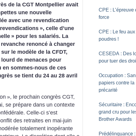
ès de la CGT Montpellier avait
CPE : L’épreuve 
pettes une nouvelle
force
ulée avec une revendication
 revendications
», celle d’une
CPE : Le feu aux
elle
» pour les salariés. La
poudres
!
n revanche renoncé à changer
, sur le modèle de la CFDT,
CESEDA : Des lo
e lourd de menaces pour
pour tuer des droi
Où en sommes-nous de ces
grès se tient du 24 au 28 avril
Occupation : San
papiers contre la
précarité
ion
», le prochain congrès CGT,
, se prépare dans un contexte
Sécuritaire : Enc
grand cru pour le
onfédérale. Celle-ci s’est
Brother Awards
onflit des retraites en mai-juin
 modérée totalement inopérante
Prédélinquance :