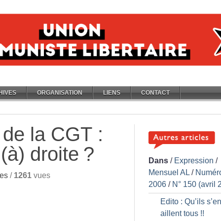
HIVES
ORGANISATION
LIENS
CONTACT
de la CGT :
(à) droite
?
Dans
/
Expression
/
Mensuel AL
/
Numér
ses
/
1261
vues
2006
/
N° 150 (avril 
Edito : Qu’ils s’e
aillent tous
!!