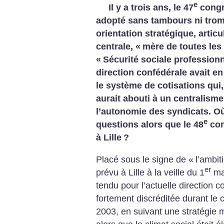
e
Il y a trois ans, le 47
congr
adopté sans tambours ni trom
orientation stratégique, artic
centrale, «
mère de toutes les
«
Sécurité sociale professionn
direction confédérale avait e
le système de cotisations qui
aurait abouti à un centralism
l’autonomie des syndicats. 
e
questions alors que le 48
con
à Lille
?
Placé sous le signe de «
l’ambit
er
prévu à Lille à la veille du 1
mai
tendu pour l’actuelle direction c
fortement discréditée durant le c
2003, en suivant une stratégie