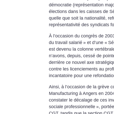
démocratie (représentation major
élections dans les caisses de Séc
quelle que soit la nationalité, r
représentativité des syndicats fon
À l’occasion du congrès de 2003,
du travail salarié
» et d’une «
Sé
est devenu la colonne vertébral
n’avons, depuis, cessé de pointe
derrière ce nouvel axe stratégiq
contre les licenciements au prof
incantatoire pour une refondati
Ainsi, à l’occasion de la grève 
Manufacturing à Angers en 2004,
constater le décalage de ces in
sociale professionnelle
», porté
CGT, tandis que la section CGT de