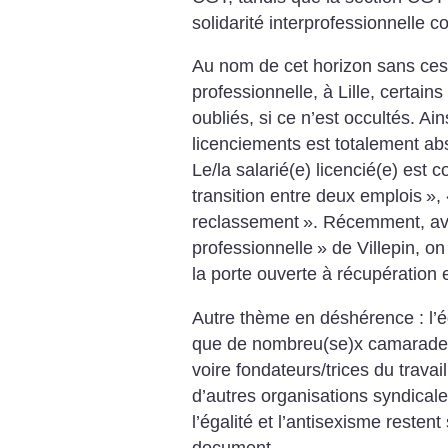
solidarité interprofessionnelle c
Au nom de cet horizon sans cess
professionnelle, à Lille, certain
oubliés, si ce n’est occultés. Ains
licenciements est totalement abs
Le/la salarié(e) licencié(e) est
transition entre deux emplois
»,
reclassement
». Récemment, av
professionnelle
» de Villepin, on
la porte ouverte à récupération e
Autre thème en déshérence : l’
que de nombreu(se)x camarades
voire fondateurs/trices du travai
d’autres organisations syndicales
l’égalité et l’antisexisme resten
document.