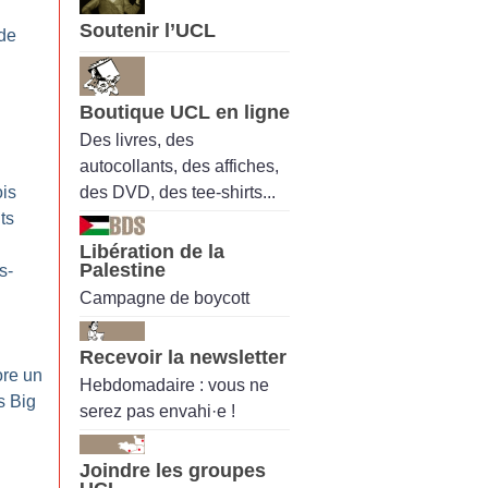
Soutenir l’UCL
de
Boutique UCL en ligne
Des livres, des
autocollants, des affiches,
des DVD, des tee-shirts...
is
ts
Libération de la
Palestine
s-
Campagne de boycott
Recevoir la newsletter
ore un
Hebdomadaire : vous ne
s Big
serez pas envahi·e !
Joindre les groupes