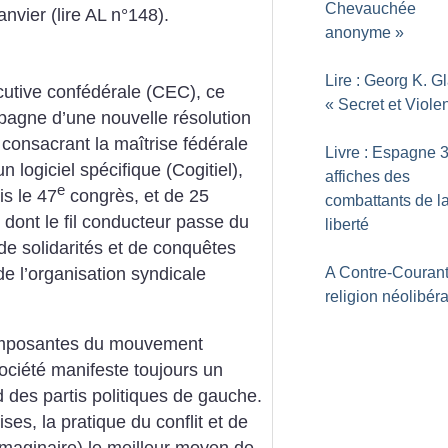
Chevauchée
anvier (lire AL n°148).
anonyme
»
Lire : Georg K. Gl
utive confédérale (CEC), ce
«
Secret et Viole
pagne d’une nouvelle résolution
s consacrant la maîtrise fédérale
Livre : Espagne 3
n logiciel spécifique (Cogitiel),
affiches des
e
is le 47
congrès, et de 25
combattants de l
 dont le fil conducteur passe du
liberté
de solidarités et de conquêtes
A Contre-Courant
 l’organisation syndicale
religion néolibér
omposantes du mouvement
société manifeste toujours un
 des partis politiques de gauche.
es, la pratique du conflit et de
imaginaire) le meilleur moyen de