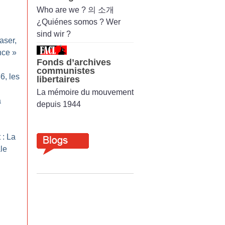
Who are we ? 의 소개
¿Quiénes somos ? Wer
sind wir ?
aser,
nce
»
Fonds d’archives
communistes
6, les
libertaires
La mémoire du mouvement
a
depuis 1944
 : La
ale