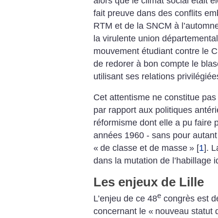
alors que le climat social était é
fait preuve dans des conflits 
RTM et de la SNCM à l’automne a
la virulente union département
mouvement étudiant contre le C
de redorer à bon compte le blas
utilisant ses relations privilégié
Cet attentisme ne constitue pa
par rapport aux politiques antér
réformisme dont elle a pu faire
années 1960 - sans pour autant
«
de classe et de masse
»
[
1
]
. L
dans la mutation de l’habillage i
Les enjeux de Lille
e
L’enjeu de ce 48
congrès est de
concernant le «
nouveau statut d