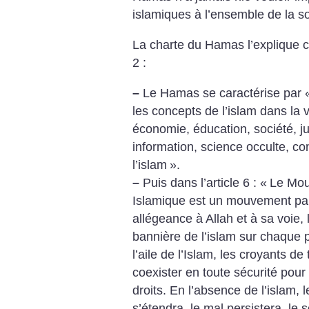
islamiques à l’ensemble de la so
La charte du Hamas l’explique cl
2 :
–
Le Hamas se caractérise par 
les concepts de l’islam dans la v
économie, éducation, société, ju
information, science occulte, con
l’islam
».
–
Puis dans l’article 6 : «
Le Mou
Islamique est un mouvement pale
allégeance à Allah et à sa voie, l’
bannière de l’islam sur chaque 
l’aile de l’Islam, les croyants de
coexister en toute sécurité pour 
droits. En l’absence de l’islam, l
s’étendra, le mal persistera, le 