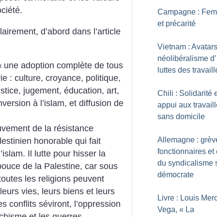
ciété.
Campagne : Fe
et précarité
airement, d’abord dans l’article
Vietnam : Avatar
néolibéralisme d’
«
une adoption complète de tous
luttes des travail
ie : culture, croyance, politique,
stice, jugement, éducation, art,
Chili : Solidarité 
version à l’islam, et diffusion de
appui aux travail
sans domicile
vement de la résistance
Allemagne : grèv
stinien honorable qui fait
fonctionnaires et 
islam. Il lutte pour hisser la
du syndicalisme s
pouce de la Palestine, car sous
démocrate
 toutes les religions peuvent
leurs vies, leurs biens et leurs
Livre : Louis Merc
es conflits séviront, l’oppression
Vega, «
La
schisme et les guerres