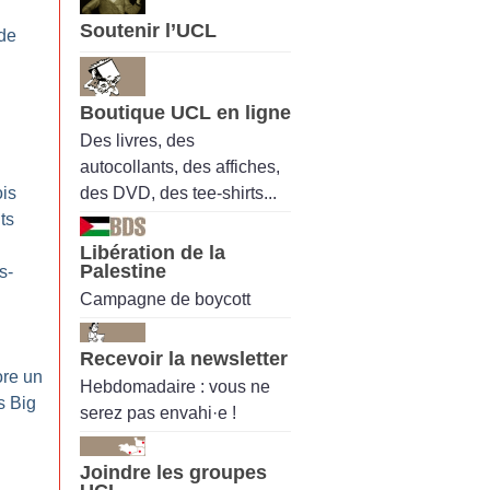
Soutenir l’UCL
de
Boutique UCL en ligne
Des livres, des
autocollants, des affiches,
des DVD, des tee-shirts...
is
ts
Libération de la
Palestine
s-
Campagne de boycott
Recevoir la newsletter
ore un
Hebdomadaire : vous ne
s Big
serez pas envahi·e !
Joindre les groupes