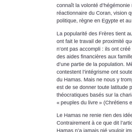
connaît la volonté d’hégémonie r
réactionnaire du Coran, vision q
politique, règne en Egypte et a
La popularité des Frères tient au f
ont fait le travail de proximité
n’ont pas accompli : ils ont créé 
des aides financières aux famill
d’une partie de la population. M
contestent l’intégrisme ont sout
du Hamas. Mais ne nous y tromp
est de se donner toute latitude 
théocratiques basés sur la chari
«
peuples du livre
» (Chrétiens et
Le Hamas ne renie rien des id
Contrairement à ce que dit l’articl
Hamas n’a jamais nié vouloir imp