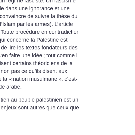
un régime fasciste. Un fascisme
uple dans une ignorance et une
convaincre de suivre la thèse du
l’Islam par les armes). L’article
Toute procédure en contradiction
ui concerne la Palestine est
 de lire les textes fondateurs des
en faire une idée
; tout comme il
isent certains théoriciens de la
 non pas ce qu’ils disent aux
 la «
nation musulmane
», c’est-
nde arabe.
tien au peuple palestinien est un
 enjeux sont autres que ceux que