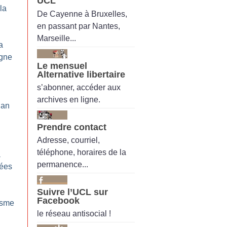
UCL
la
De Cayenne à Bruxelles,
en passant par Nantes,
Marseille...
a
igne
Le mensuel
Alternative libertaire
s’abonner, accéder aux
archives en ligne.
lan
Prendre contact
Adresse, courriel,
téléphone, horaires de la
a
permanence...
rées
Suivre l’UCL sur
Facebook
isme
le réseau antisocial !