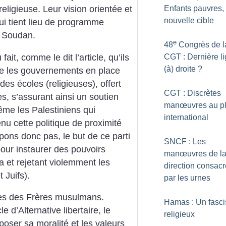
Enfants pauvres, 
eligieuse. Leur vision orientée et
nouvelle cible
ui tient lieu de programme
u Soudan.
e
48
Congrès de l
ait, comme le dit l’article, qu’ils
CGT : Dernière l
(à) droite
?
 que les gouvernements en place
des écoles (religieuses), offert
CGT : Discrètes
es, s’assurant ainsi un soutien
manœuvres au p
ême les Palestiniens qui
international
enu cette politique de proximité
ons donc pas, le but de ce parti
SNCF : Les
pour instaurer des pouvoirs
manœuvres de l
a et rejetant violemment les
direction consac
 Juifs).
par les urnes
ées des Frères musulmans.
Hamas : Un fasc
e d’Alternative libertaire, le
religieux
oser sa moralité et les valeurs