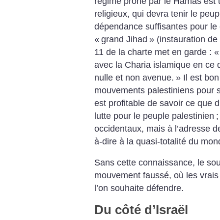
régime prôné par le Hamas est 
religieux, qui devra tenir le pe
dépendance suffisantes pour le 
«
grand Jihad
» (instauration de 
11 de la charte met en garde : «
avec la Charia islamique en ce q
nulle et non avenue.
»
Il est bon
mouvements palestiniens pour s’
est profitable de savoir ce que d
lutte pour le peuple palestinien
;
occidentaux, mais à l’adresse de
à-dire à la quasi-totalité du mo
Sans cette connaissance, le sou
mouvement faussé, où les vrais
l’on souhaite défendre.
Du côté d’Israël