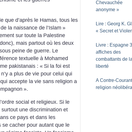
Chevauchée
anonyme
»
le que d’après le Hamas, tous les
Lire : Georg K. Gl
de la naissance de l’Islam
»
«
Secret et Viole
ement sur toute la Palestine
 donc), mais partout où les deux
Livre : Espagne 3
sous peine de guerre. Le
affiches des
éférence textuelle à Mohamed
combattants de l
sme pakistanais : «
Si la foi est
liberté
l n’y a plus de vie pour celui qui
A Contre-Courant
i qui accepte la vie sans religion a
religion néolibér
compagnon
».
rdre social et religieux. Si le
surtout une discrimination et
dans ce pays et dans les
as se cacher pour autant que le