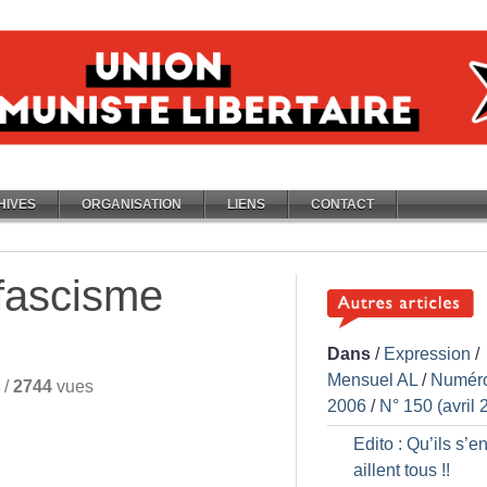
HIVES
ORGANISATION
LIENS
CONTACT
fascisme
Dans
/
Expression
/
Mensuel AL
/
Numér
/
2744
vues
2006
/
N° 150 (avril 
Edito : Qu’ils s’e
aillent tous
!!