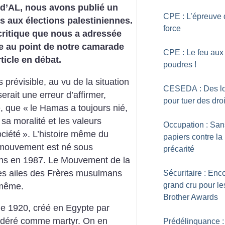
d’AL, nous avons publié un
CPE : L’épreuve 
as aux élections palestiniennes.
force
critique que nous a adressée
se au point de notre camarade
CPE : Le feu aux
ticle en débat.
poudres
!
 prévisible, au vu de la situation
CESEDA : Des lo
serait une erreur d’affirmer,
pour tuer des droi
e, que «
le Hamas a toujours nié,
 sa moralité et les valeurs
Occupation : San
ociété
». L’histoire même du
papiers contre la
 mouvement est né sous
précarité
ans en 1987. Le Mouvement de la
des ailes des Frères musulmans
Sécuritaire : Enc
grand cru pour le
-même.
Brother Awards
de 1920, créé en Egypte par
idéré comme martyr. On en
Prédélinquance :