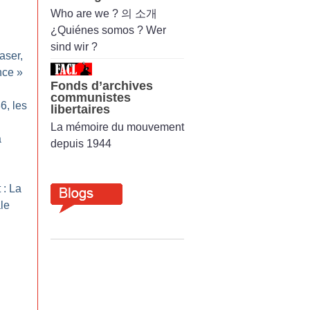
Who are we ? 의 소개
¿Quiénes somos ? Wer
sind wir ?
aser,
nce
»
Fonds d’archives
communistes
6, les
libertaires
La mémoire du mouvement
a
depuis 1944
 : La
ale