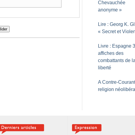
Chevauchée
anonyme
»
Lire : Georg K. Gl
lider
«
Secret et Viole
Livre : Espagne 3
affiches des
combattants de l
liberté
A Contre-Courant
religion néolibér