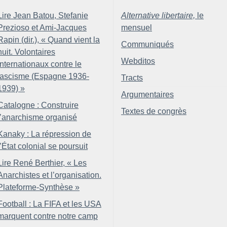
Lire Jean Batou, Stefanie
Alternative libertaire,
le
Prezioso et Ami-Jacques
mensuel
Rapin (dir.), «
Quand vient la
Communiqués
nuit. Volontaires
Webditos
internationaux contre le
fascisme (Espagne 1936-
Tracts
1939)
»
Argumentaires
Catalogne : Construire
Textes de congrès
l’anarchisme organisé
Kanaky : La répression de
l’État colonial se poursuit
Lire René Berthier, «
Les
Anarchistes et l’organisation.
Plateforme-Synthèse
»
Football : La FIFA et les USA
marquent contre notre camp