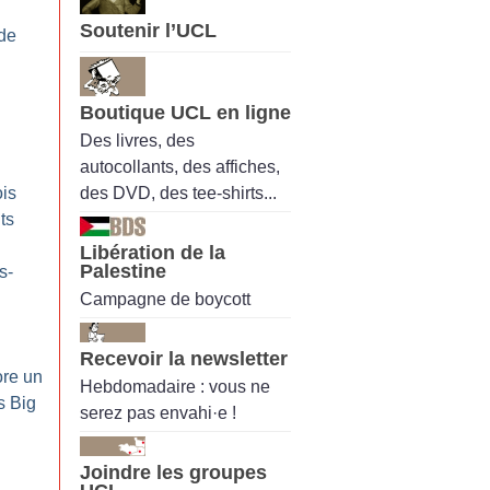
Soutenir l’UCL
de
Boutique UCL en ligne
Des livres, des
autocollants, des affiches,
des DVD, des tee-shirts...
is
ts
Libération de la
Palestine
s-
Campagne de boycott
Recevoir la newsletter
ore un
Hebdomadaire : vous ne
s Big
serez pas envahi·e !
Joindre les groupes