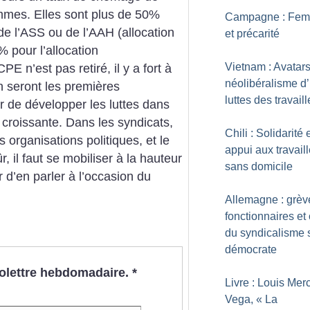
mmes. Elles sont plus de 50%
Campagne : Fe
de l’ASS ou de l’AAH (allocation
et précarité
 pour l’allocation
Vietnam : Avatar
PE n’est pas retiré, il y a fort à
néolibéralisme d’
 seront les premières
luttes des travail
cer de développer les luttes dans
n croissante. Dans les syndicats,
Chili : Solidarité 
organisations politiques, et le
appui aux travail
il faut se mobiliser à la hauteur
sans domicile
r d’en parler à l’occasion du
Allemagne : grèv
fonctionnaires et 
du syndicalisme s
démocrate
nfolettre hebdomadaire.
*
Livre : Louis Merc
Vega, «
La