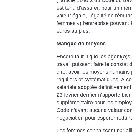
(l’article L140-2 du Code du trav
est tenu d’assurer, pour un même
valeur égale, l’égalité de rémun
femmes
») l’entreprise pouvan
euros au plus.
Manque de moyens
Encore faut-il que les agent(e)s 
travail puissent faire le constat 
dire, avoir les moyens humains 
réguliers et systématiques. À cet 
salariale adoptée définitivement
23 février dernier n’apporte bi
supplémentaire pour les employeu
Code n’ayant aucune valeur cont
négociation pour espérer réduire
Les femmes connaissent par ail