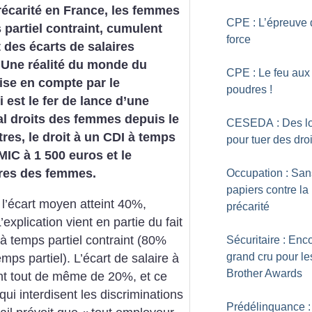
récarité en France, les femmes
CPE : L’épreuve 
 partiel contraint, cumulent
force
t des écarts de salaires
 Une réalité du monde du
CPE : Le feu aux
rise en compte par le
poudres
!
est le fer de lance d’une
al droits des femmes depuis le
CESEDA : Des lo
res, le droit à un CDI à temps
pour tuer des droi
MIC à 1 500 euros et le
ires des femmes.
Occupation : San
papiers contre la
 l’écart moyen atteint 40%,
précarité
explication vient en partie du fait
à temps partiel contraint (80%
Sécuritaire : Enc
grand cru pour le
emps partiel). L’écart de salaire à
Brother Awards
ant tout de même de 20%, et ce
ui interdisent les discriminations
Prédélinquance :