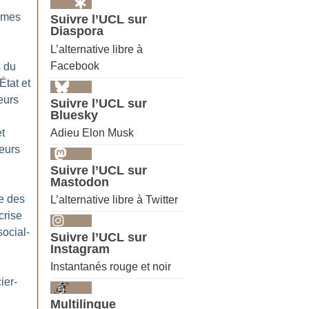
mmes
Suivre l’UCL sur
Diaspora
L’alternative libre à
Facebook
s du
État et
leurs
Suivre l’UCL sur
Bluesky
Adieu Elon Musk
et
leurs
Suivre l’UCL sur
Mastodon
e des
L’alternative libre à Twitter
crise
ocial-
Suivre l’UCL sur
Instagram
Instantanés rouge et noir
ier-
Multilingue