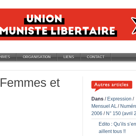
HIVES
ORGANISATION
LIENS
CONTACT
 Femmes et
Dans
/
Expression
/
Mensuel AL
/
Numér
2006
/
N° 150 (avril 
Edito : Qu’ils s’e
aillent tous
!!