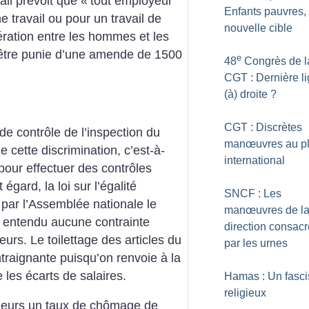
ail prévoit que «
tout employeur
Enfants pauvres, 
 travail ou pour un travail de
nouvelle cible
ération entre les hommes et les
t être punie d’une amende de 1500
e
48
Congrès de l
CGT : Dernière l
(à) droite
?
CGT : Discrètes
de contrôle de l’inspection du
manœuvres au p
de cette discrimination, c’est-à-
international
pour effectuer des contrôles
égard, la loi sur l’égalité
SNCF : Les
 par l’Assemblée nationale le
manœuvres de l
en entendu aucune contrainte
direction consac
rs. Le toilettage des articles du
par les urnes
raignante puisqu’on renvoie à la
 les écarts de salaires.
Hamas : Un fasc
religieux
leurs un taux de chômage de