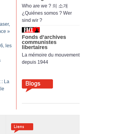
Who are we ? 의 소개
¿Quiénes somos ? Wer
sind wir ?
aser,
nce
»
Fonds d’archives
communistes
6, les
libertaires
La mémoire du mouvement
a
depuis 1944
 : La
ale