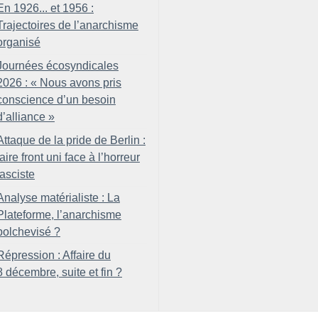
En 1926... et 1956 :
Trajectoires de l’anarchisme
organisé
Journées écosyndicales
2026 : «
Nous avons pris
conscience d’un besoin
d’alliance
»
Attaque de la pride de Berlin :
faire front uni face à l’horreur
fasciste
Analyse matérialiste : La
Plateforme, l’anarchisme
bolchevisé
?
Répression : Affaire du
8 décembre, suite et fin
?