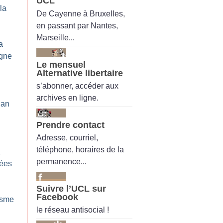
UCL
la
De Cayenne à Bruxelles,
en passant par Nantes,
Marseille...
a
igne
Le mensuel
Alternative libertaire
s’abonner, accéder aux
archives en ligne.
lan
Prendre contact
Adresse, courriel,
téléphone, horaires de la
a
permanence...
rées
Suivre l’UCL sur
Facebook
isme
le réseau antisocial !