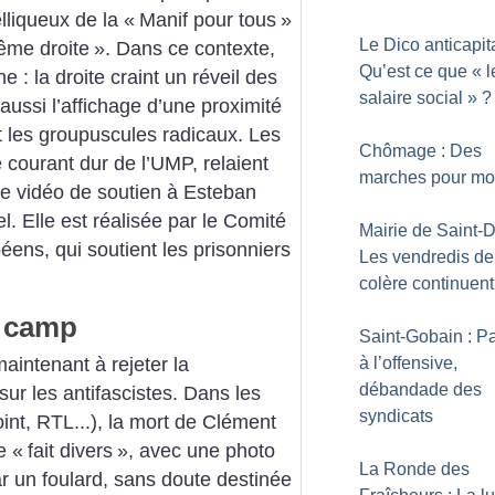
lliqueux de la «
Manif pour tous
»
Le Dico anticapita
rême droite
». Dans ce contexte,
Qu’est ce que «
l
 : la droite craint un réveil des
salaire social
»
?
aussi l’affichage d’une proximité
et les groupuscules radicaux. Les
Chômage : Des
e courant dur de l’UMP, relaient
marches pour mob
ne vidéo de soutien à Esteban
el. Elle est réalisée par le Comité
Mairie de Saint-D
éens, qui soutient les prisonniers
Les vendredis de
colère continuent
n camp
Saint-Gobain : Pa
intenant à rejeter la
à l’offensive,
débandade des
sur les antifascistes. Dans les
syndicats
nt, RTL...), la mort de Clément
e «
fait divers
», avec une photo
La Ronde des
ar un foulard, sans doute destinée