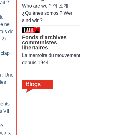
ail
?
Who are we ? 의 소개
¿Quiénes somos ? Wer
du
sind wir ?
Je ne
rais de
Fonds d’archives
 2)
communistes
libertaires
 clap
La mémoire du mouvement
depuis 1944
n : Une
des
ments
s VII
re
nçais,