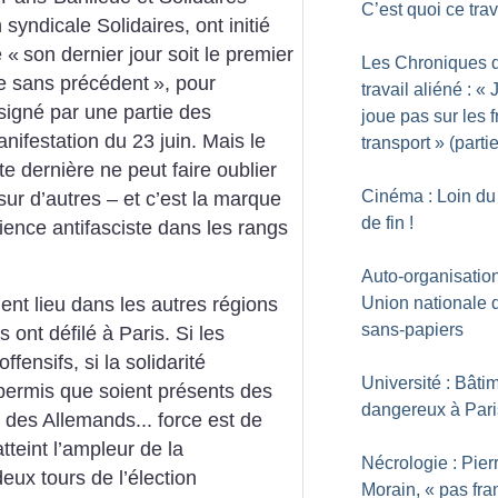
C’est quoi ce trav
syndicale Solidaires, ont initié
e «
son dernier jour soit le premier
Les Chroniques 
ire sans précédent
», pour
travail aliéné : «
signé par une partie des
joue pas sur les f
anifestation du 23 juin. Mais le
transport
» (partie
e dernière ne peut faire oublier
Cinéma : Loin du
sur d’autres – et c’est la marque
de fin
!
ience antifasciste dans les rangs
Auto-organisatio
Union nationale 
ent lieu dans les autres régions
sans-papiers
 ont défilé à Paris. Si les
fensifs, si la solidarité
Université : Bâti
t permis que soient présents des
dangereux à Pari
, des Allemands... force est de
tteint l’ampleur de la
Nécrologie : Pier
eux tours de l’élection
Morain, «
pas fra