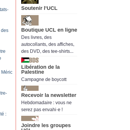
Soutenir l’UCL
tats-
Boutique UCL en ligne
e des
Des livres, des
autocollants, des affiches,
des DVD, des tee-shirts...
tre
e
Libération de la
Palestine
t Méric
Campagne de boycott
tre-
Recevoir la newsletter
Hebdomadaire : vous ne
serez pas envahi·e !
é :
Joindre les groupes