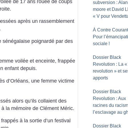
voilée de 17 ans rouée de coups
subversion : Alan
oite.
moore et David L
«
V pour Vendett
agressées après un rassemblement
.
À Contre Courant
Pour l’émancipat
e sénégalaise poignardé par des
sociale
!
Dossier Black
femme voilée et enceinte, frappée
Revolution : La «
on enfant depuis.
revolution
» et se
apports
rès d’Orléans, une femme victime
Dossier Black
Revolution : Aux
essés alors qu’ils collaient des
racines du racis
 à la mémoire de Clément Méric.
l’esclavage au gh
rappés à la sortie d’un festival
Dossier Black