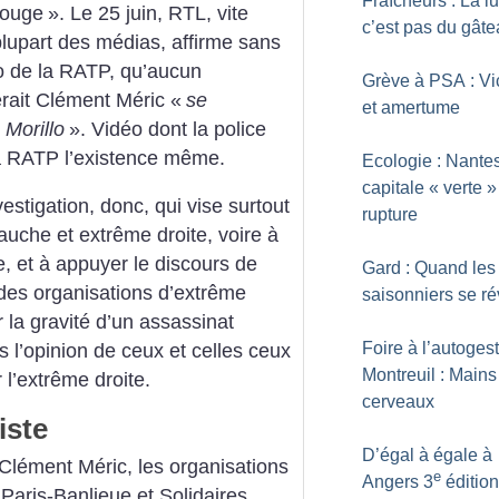
Fraîcheurs : La lu
 rouge
». Le 25 juin, RTL, vite
c’est pas du gât
 plupart des médias, affirme sans
o de la RATP, qu’aucun
Grève à PSA : Vi
erait Clément Méric «
se
et amertume
 Morillo
». Vidéo dont la police
t la RATP l’existence même.
Ecologie : Nantes
capitale «
verte
»
estigation, donc, qui vise surtout
rupture
uche et extrême droite, voire à
e, et à appuyer le discours de
Gard : Quand les
des organisations d’extrême
saisonniers se ré
r la gravité d’un assassinat
Foire à l’autoges
s l’opinion de ceux et celles ceux
Montreuil : Mains
 l’extrême droite.
cerveaux
iste
D’égal à égale à
Clément Méric, les organisations
e
Angers 3
édition
te Paris-Banlieue et Solidaires