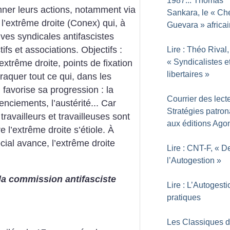
1987... Thomas
ner leurs actions, notamment via
Sankara, le «
Ch
 l’extrême droite (Conex) qui, à
Guevara
» africa
atives syndicales antifascistes
tifs et associations.
Objectifs :
Lire : Théo Rival,
«
Syndicalistes e
’extrême droite, points de fixation
libertaires
»
traquer tout ce qui, dans les
favorise sa progression : la
Courrier des lecte
enciements, l’austérité... Car
Stratégies patron
ravailleurs et travailleuses sont
aux éditions Ago
e l’extrême droite s’étiole. À
cial avance, l’extrême droite
Lire : CNT-F, «
D
l’Autogestion
»
 la commission antifasciste
Lire : L’Autogest
pratiques
Les Classiques d