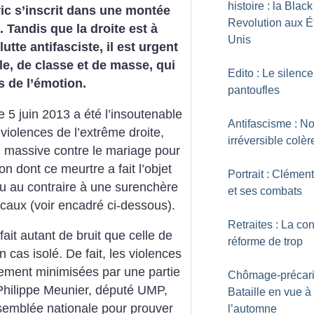
histoire : la Black
ic s’inscrit dans une montée
Revolution aux É
. Tandis que la droite est à
Unis
lutte antifasciste, il est urgent
le, de classe et de masse, qui
Edito : Le silenc
s de l’émotion.
pantoufles
 5 juin 2013 a été l’insoutenable
Antifascisme : No
violences de l’extrême droite,
irréversible colèr
n massive contre le mariage pour
on dont ce meurtre a fait l’objet
Portrait : Clémen
eu au contraire à une surenchère
et ses combats
icaux (voir encadré ci-dessous).
Retraites : La con
ait autant de bruit que celle de
réforme de trop
cas isolé. De fait, les violences
èrement minimisées par une partie
Chômage-précarit
 Philippe Meunier, député UMP,
Bataille en vue à
ssemblée nationale pour prouver
l’automne