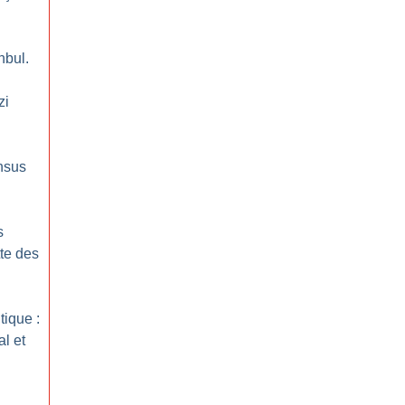
nbul.
zi
ensus
s
tte des
tique :
l et