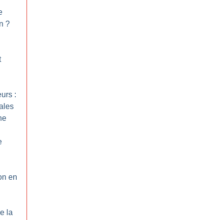
e
in
?
t
urs :
ales
ne
e
ion en
e la