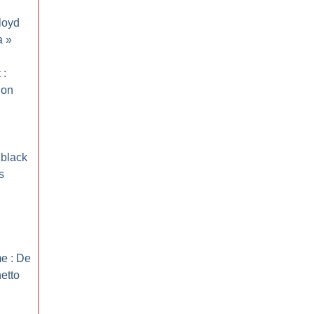
loyd
a
»
 :
ion
black
s
me : De
etto