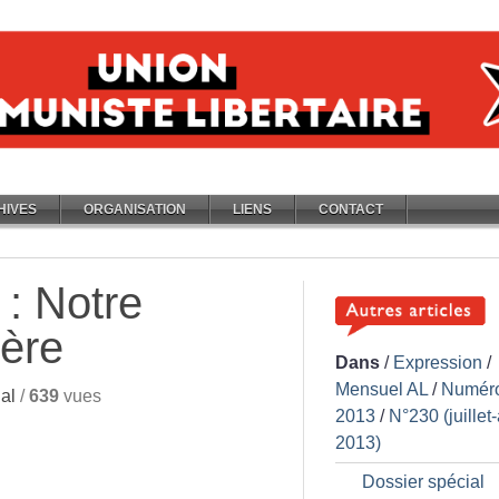
HIVES
ORGANISATION
LIENS
CONTACT
 : Notre
lère
Dans
/
Expression
/
Mensuel AL
/
Numér
al
/
639
vues
2013
/
N°230 (juillet
2013)
Dossier spécial