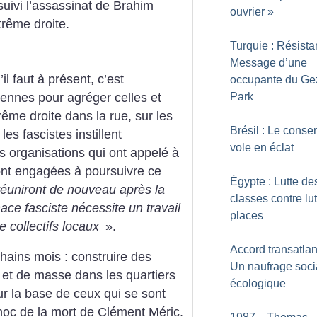
 suivi l’assassinat de Brahim
ouvrier
»
trême droite.
Turquie : Résista
Message d’une
il faut à présent, c’est
occupante du Ge
rennes pour agréger celles et
Park
rême droite dans la rue, sur les
Brésil : Le cons
es fascistes instillent
vole en éclat
s organisations qui ont appelé à
sont engagées à poursuivre ce
Égypte : Lutte de
réuniront de nouveau après la
classes contre lu
ace fasciste nécessite un travail
places
e collectifs locaux
».
Accord transatlan
chains mois : construire des
Un naufrage socia
e et de masse dans les quartiers
écologique
ur la base de ceux qui se sont
choc de la mort de Clément Méric.