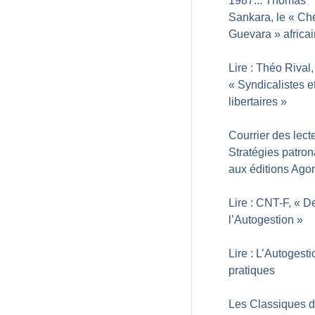
1987... Thomas
Sankara, le «
Ch
Guevara
» africa
Lire : Théo Rival,
«
Syndicalistes e
libertaires
»
Courrier des lecte
Stratégies patron
aux éditions Ago
Lire : CNT-F, «
D
l’Autogestion
»
Lire : L’Autogest
pratiques
Les Classiques d