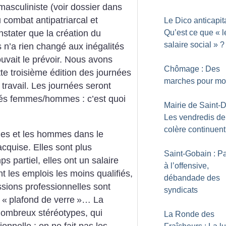
sculiniste (voir dossier dans
 combat antipatriarcal et
Le Dico anticapita
Qu’est ce que «
l
nstater que la création du
salaire social
»
?
 n’a rien changé aux inégalités
it le prévoir.
Nous avons
Chômage : Des
te troisième édition des journées
marches pour mob
 travail. Les journées seront
ités femmes/hommes : c’est quoi
Mairie de Saint-D
Les vendredis de
colère continuent
mmes et les hommes dans le
acquise. Elles sont plus
Saint-Gobain : Pa
partiel, elles ont un salaire
à l’offensive,
 les emplois les moins qualifiés,
débandade des
ssions professionnelles sont
syndicats
 «
plafond de verre
»… La
nombreux stéréotypes, qui
La Ronde des
ionnelle : on ne fait pas les