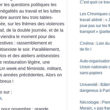
C’est quoi ce trav
r les questions politiques les
négalités au travail et les luttes
Les Chroniques 
re auront lieu trois tables-
travail aliéné : «
née, sur les thèmes des violences
joue pas sur les f
l, de la double journée, et de la
transport
» (partie
n viendra le moment pour des
 festives : rassemblement et
Cinéma : Loin du
tisexiste le soir. Parallèlement,
de fin
!
tos et des ateliers antisexistes
Auto-organisatio
e restauration légère, une
Union nationale 
Un week-end féministe, militant,
sans-papiers
es années précédentes. Alors on
mbreux
!
Université : Bâti
dangereux à Pari
s sur :
m
.
Nécrologie : Pier
Morain, «
pas fra
 pour novembre : grande