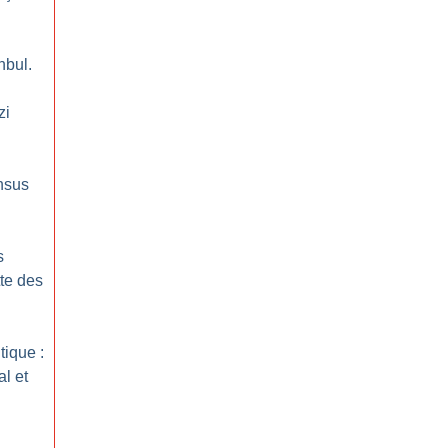
nbul.
zi
ensus
s
tte des
tique :
l et