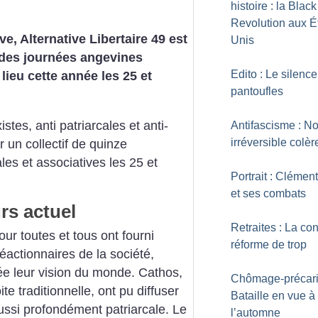
histoire : la Black
Revolution aux É
, Alternative Libertaire 49 est
Unis
 des journées angevines
Edito : Le silenc
 lieu cette année les 25 et
pantoufles
stes, anti patriarcales et anti-
Antifascisme : No
irréversible colèr
un collectif de quinze
les et associatives les 25 et
Portrait : Clémen
et ses combats
rs actuel
Retraites : La con
ur toutes et tous ont fourni
réforme de trop
éactionnaires de la société,
e leur vision du monde. Cathos,
Chômage-précarit
te traditionnelle, ont pu diffuser
Bataille en vue à
si profondément patriarcale.
Le
l’automne