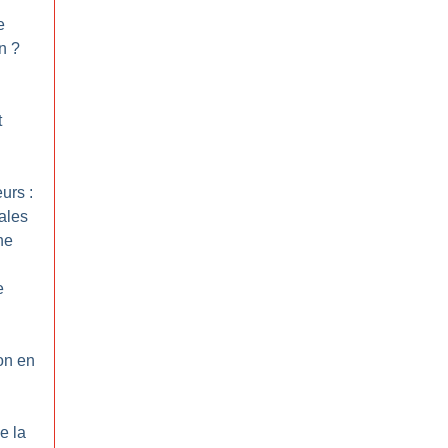
e
in
?
t
urs :
ales
ne
e
ion en
e la