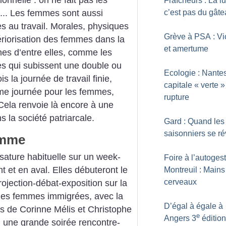
Fraîcheurs : La lu
.. Les femmes sont aussi
c’est pas du gât
s au travail. Morales, physiques
Grève à PSA : Vi
nfériorisation des femmes dans la
et amertume
nes d’entre elles, comme les
s qui subissent une double ou
Ecologie : Nantes
is la journée de travail finie,
capitale «
verte
»
e journée pour les femmes,
rupture
Cela renvoie là encore à une
s la société patriarcale.
Gard : Quand les
saisonniers se ré
amme
sature habituelle sur un week-
Foire à l’autoges
 et en aval. Elles débuteront le
Montreuil : Mains
cerveaux
ojection-débat-exposition sur la
 les femmes immigrées, avec la
D’égal à égale à
es de Corinne Mélis et Christophe
e
Angers 3
édition
, une grande soirée rencontre-