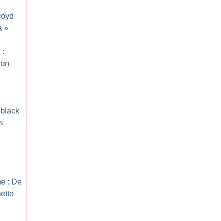
loyd
a
»
 :
ion
black
s
me : De
etto