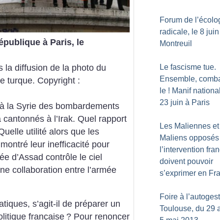
Forum de l’écolo
radicale, le 8 juin
publique à Paris, le
Montreuil
 la diffusion de la photo du
Le fascisme tue.
Ensemble, comba
e turque.
Copyright :
le
! Manif nationa
23 juin à Paris
 à la Syrie des bombardements
 cantonnés à l’Irak. Quel rapport
Les Maliennes et
Quelle utilité alors que les
Maliens opposés
ontré leur inefficacité pour
l’intervention fra
ée d’Assad contrôle le ciel
doivent pouvoir
 une collaboration entre l’armée
s’exprimer en Fr
Foire à l’autoges
tiques, s’agit-il de préparer un
Toulouse, du 29 a
litique française
? Pour renoncer