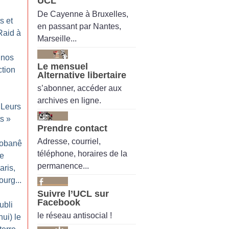
UCL
De Cayenne à Bruxelles,
s et
en passant par Nantes,
Raid à
Marseille...
 nos
Le mensuel
ction
Alternative libertaire
s’abonner, accéder aux
archives en ligne.
Leurs
ts
»
Prendre contact
Adresse, courriel,
Kobanê
téléphone, horaires de la
le
permanence...
ris,
ourg...
Suivre l’UCL sur
Facebook
ubli
le réseau antisocial !
hui) le