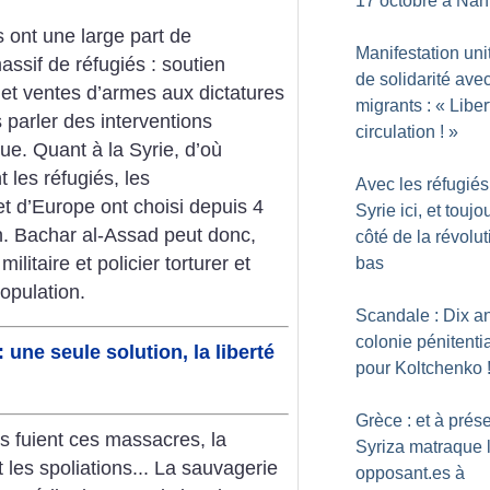
17 octobre à Nan
ont une large part de
Manifestation uni
ssif de réfugiés : soutien
de solidarité avec
et ventes d’armes aux dictatures
migrants : «
Liber
 parler des interventions
circulation
!
»
que. Quant à la Syrie, d’où
 les réfugiés, les
Avec les réfugiés
t d’Europe ont choisi depuis 4
Syrie ici, et toujo
ion. Bachar al-Assad peut donc,
côté de la révolut
litaire et policier torturer et
bas
opulation.
Scandale : Dix a
colonie pénitenti
: une seule solution, la liberté
pour Koltchenko
Grèce : et à prése
ns fuient ces massacres, la
Syriza matraque 
 les spoliations... La sauvagerie
opposant.es à