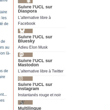
terre
Suivre l’UCL sur
Diaspora
taire
L’alternative libre à
 les
Facebook
té de
Suivre l’UCL sur
Bluesky
 de
Adieu Elon Musk
urs au
ion là-
Suivre l’UCL sur
Mastodon
ns de
L’alternative libre à Twitter
aire
!
Suivre l’UCL sur
Instagram
nt...
Instantanés rouge et noir
les
Multilingue