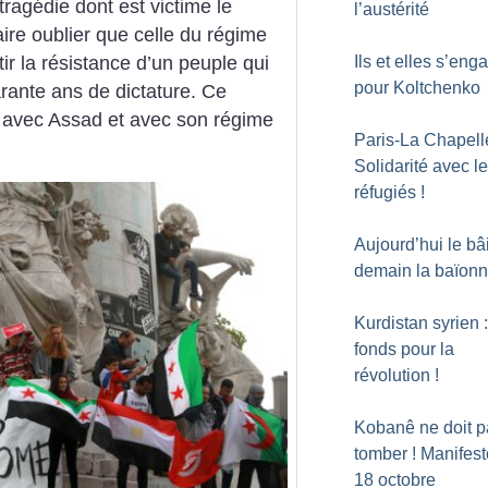
ragédie dont est victime le
l’austérité
aire oublier que celle du régime
Ils et elles s’eng
tir la résistance d’un peuple qui
pour Koltchenko
rante ans de dictature. Ce
r avec Assad et avec son régime
Paris-La Chapelle
Solidarité avec l
réfugiés
!
Aujourd’hui le bâi
demain la baïonn
Kurdistan syrien 
fonds pour la
révolution
!
Kobanê ne doit p
tomber
! Manifest
18 octobre