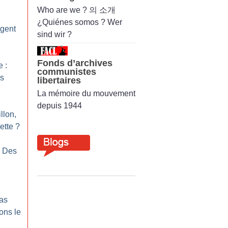
Who are we ? 의 소개
¿Quiénes somos ? Wer
agent
sind wir ?
Fonds d’archives
 :
communistes
es
libertaires
La mémoire du mouvement
depuis 1944
llon,
ette
?
: Des
as
ons le