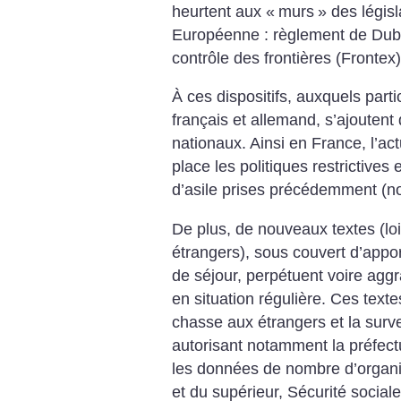
heurtent aux «
murs
» des législ
Européenne : règlement de Dubl
contrôle des frontières (Frontex).
À ces dispositifs, auxquels part
français et allemand, s’ajoutent 
nationaux. Ainsi en France, l’a
place les politiques restrictives 
d’asile prises précédemment (n
De plus, de nouveaux textes (loi s
étrangers), sous couvert d’appo
de séjour, perpétuent voire agg
en situation régulière. Ces text
chasse aux étrangers et la surve
autorisant notamment la préfect
les données de nombre d’organi
et du supérieur, Sécurité socia