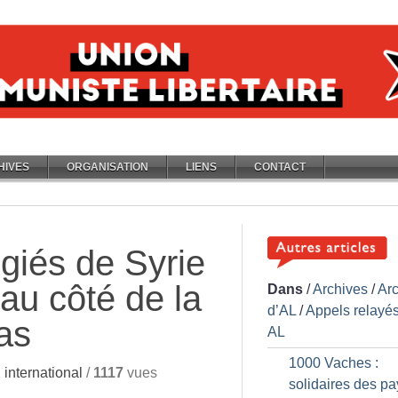
HIVES
ORGANISATION
LIENS
CONTACT
ugiés de Syrie
s au côté de la
Dans
/
Archives
/
Ar
d’AL
/
Appels relayés
bas
AL
1000 Vaches :
international
/
1117
vues
solidaires des p