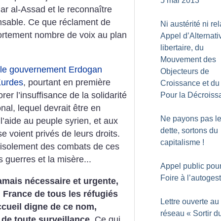
5 mai 2013
har al-Assad et le reconnaître
nsable. Ce que réclament de
Ni austérité ni re
fortement nombre de voix au plan
Appel d’Alternati
libertaire, du
Mouvement des
e le gouvernement Erdogan
Objecteurs de
 Kurdes
, pourtant en première
Croissance et du 
orer l’insuffisance de la solidarité
Pour la Décroiss
al, lequel devrait être en
Ne payons pas le
l’aide au peuple syrien, et aux
dette, sortons du
e voient privés de leurs droits.
capitalisme
!
l’isolement des combats de ces
s guerres et la misère...
Appel public pou
Foire à l’autoges
jamais nécessaire et urgente,
n France de tous les réfugiés
Lettre ouverte au
ccueil digne de ce nom,
réseau «
Sortir d
e de toute surveillance.
Ce qui