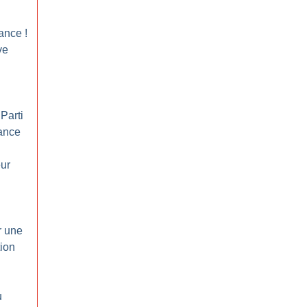
lance
!
ve
Parti
ance
ur
r une
tion
u