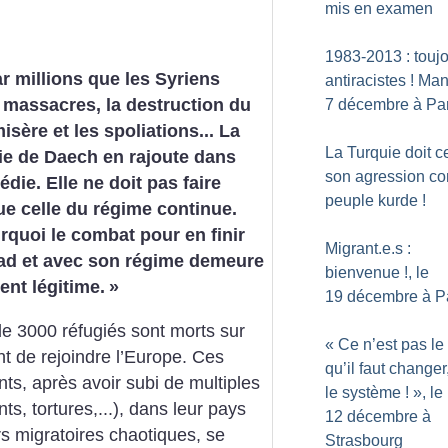
mis en examen
1983-2013 : touj
ar millions que les Syriens
antiracistes
! Man
s massacres, la destruction du
7 décembre à Par
isère et les spoliations... La
La Turquie doit c
ie de Daech en rajoute dans
son agression con
édie. Elle ne doit pas faire
peuple kurde
!
ue celle du régime continue.
rquoi le combat pour en finir
Migrant.e.s :
ad et avec son régime demeure
bienvenue
!, le
ent légitime.
»
19 décembre à P
de 3000 réfugiés sont morts sur
«
Ce n’est pas le
nt de rejoindre l’Europe. Ces
qu’il faut changer
s, après avoir subi de multiples
le système
!
», le
, tortures,...), dans leur pays
12 décembre à
urs migratoires chaotiques, se
Strasbourg