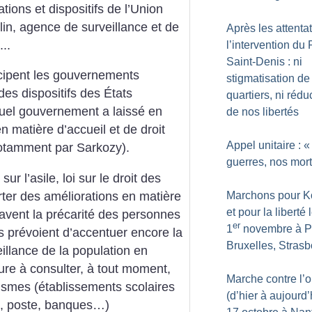
ations et dispositifs de l’Union
in, agence de surveillance et de
Après les attentat
..
l’intervention du 
Saint-Denis : ni
icipent les gouvernements
stigmatisation de
des dispositifs des États
quartiers, ni rédu
ctuel gouvernement a laissé en
de nos libertés
en matière d’accueil et de droit
Appel unitaire : «
otamment par Sarkozy).
guerres, nos mor
ur l’asile, loi sur le droit des
rter des améliorations en matière
Marchons pour 
et pour la liberté 
ravent la précarité des personnes
er
1
novembre à Pa
es prévoient d’accentuer encore la
Bruxelles, Strasb
illance de la population en
ure à consulter, à tout moment,
Marche contre l’o
smes (établissements scolaires
(d’hier à aujourd’
le, poste, banques…)