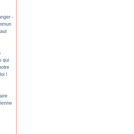
anger -
ommun
faut
n
s qui
notre
loi
!
aire
péenne