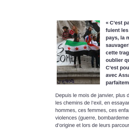
«
C’est p
fuient le
pays, la m
sauvager
cette trag
oublier q
C’est pou
avec Ass
parfaitem
Depuis le mois de janvier, plus 
les chemins de l’exil, en essaya
hommes, ces femmes, ces enfant
violences (guerre, bombardements
d’origine et lors de leurs parco