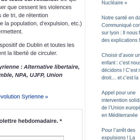
Nucléaire
»
er que cessent les violences
de tri, de rétention
Notre santé en d
e la population, d’expulsion, etc.)
Communiqué c
ermettent.
sur lyon : Il nous 
des explications
!
ispositif de Dublin et toutes les
nt la liberté de circuler.
Choisir d’avoir u
enfant : c’est nou
rienne : Alternative libertaire,
décidons
! C’est 
mble, NPA, UJFP, Union
droit… et c’est la 
Appel pour une
volution Syrienne
»
intervention solid
de l’Union euro
en Méditerranée
nfolettre hebdomadaire.
*
Pour l’arrêt des
expulsions
! La