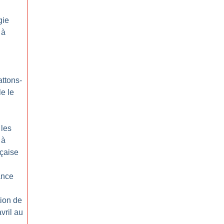
gie
 à
ttons-
le le
 les
 à
nçaise
ance
tion de
vril au