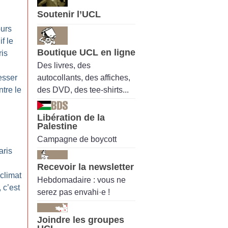
Soutenir l’UCL
ours
if le
Boutique UCL en ligne
is
Des livres, des
autocollants, des affiches,
esser
des DVD, des tee-shirts...
tre le
Libération de la
Palestine
Campagne de boycott
aris
Recevoir la newsletter
 climat
Hebdomadaire : vous ne
, c’est
serez pas envahi·e !
Joindre les groupes