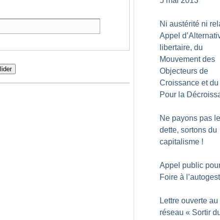
5 mai 2013
Ni austérité ni re
Appel d’Alternati
libertaire, du
Mouvement des
lider
Objecteurs de
Croissance et du 
Pour la Décroiss
Ne payons pas le
dette, sortons du
capitalisme
!
Appel public pou
Foire à l’autoges
Lettre ouverte au
réseau «
Sortir d