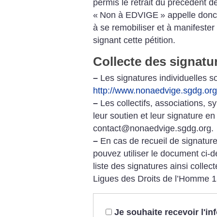
permis le retrait du précédent d
«
Non à EDVIGE
» appelle donc
à se remobiliser et à manifester
signant cette pétition.
Collecte des signatur
–
Les signatures individuelles son
http://www.nonaedvige.sgdg.org
–
Les collectifs, associations, s
leur soutien et leur signature en
contact@nonaedvige.sgdg.org.
–
En cas de recueil de signature
pouvez utiliser le document ci-d
liste des signatures ainsi collect
Ligues des Droits de l’Homme
1
Je souhaite recevoir l'i