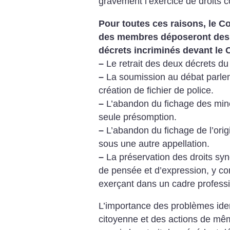
gravement l’exercice de droits c
Pour toutes ces raisons, le Col
des membres déposeront des 
décrets incriminés devant le 
–
Le retrait des deux décrets du
–
La soumission au débat parlem
création de fichier de police.
–
L’abandon du fichage des mineu
seule présomption.
–
L’abandon du fichage de l’ori
sous une autre appellation.
–
La préservation des droits synd
de pensée et d’expression, y c
exerçant dans un cadre profess
L’importance des problèmes ident
citoyenne et des actions de mê