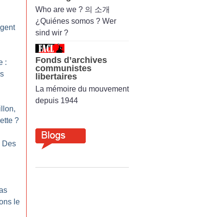
Who are we ? 의 소개
¿Quiénes somos ? Wer
agent
sind wir ?
Fonds d’archives
 :
communistes
es
libertaires
La mémoire du mouvement
depuis 1944
llon,
ette
?
: Des
as
ons le