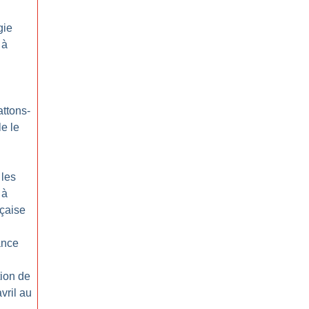
gie
 à
ttons-
le le
 les
 à
nçaise
ance
tion de
vril au