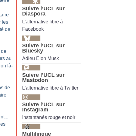
terre
Suivre l’UCL sur
Diaspora
taire
L’alternative libre à
 les
Facebook
té de
Suivre l’UCL sur
Bluesky
 de
Adieu Elon Musk
urs au
ion là-
Suivre l’UCL sur
Mastodon
ns de
L’alternative libre à Twitter
aire
!
Suivre l’UCL sur
Instagram
nt...
Instantanés rouge et noir
les
Multilingue