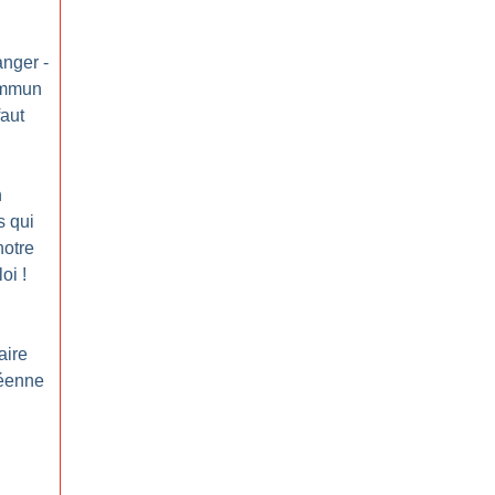
anger -
ommun
faut
n
s qui
notre
loi
!
aire
péenne