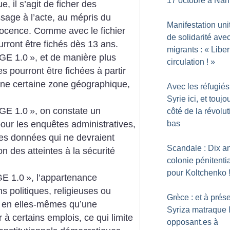
17 octobre à Nan
e, il s’agit de ficher des
age à l’acte, au mépris du
Manifestation uni
nocence. Comme avec le fichier
de solidarité avec
urront être fichés dès 13 ans.
migrants : «
Liber
GE 1.0
», et de manière plus
circulation
!
»
s pourront être fichées à partir
 une certaine zone géographique,
Avec les réfugiés
Syrie ici, et toujo
GE 1.0
», on constate un
côté de la révolut
bas
our les enquêtes administratives,
des données qui ne devraient
Scandale : Dix a
n des atteintes à la sécurité
colonie pénitenti
pour Koltchenko
E 1.0
», l’appartenance
s politiques, religieuses ou
Grèce : et à prése
er en elles-mêmes qu’une
Syriza matraque 
à certains emplois, ce qui limite
opposant.es à