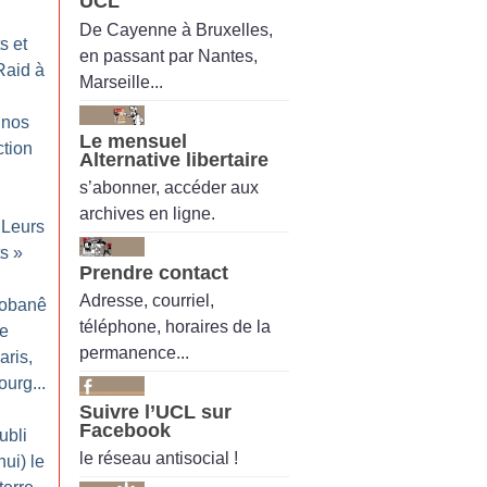
UCL
De Cayenne à Bruxelles,
s et
en passant par Nantes,
Raid à
Marseille...
 nos
Le mensuel
ction
Alternative libertaire
s’abonner, accéder aux
archives en ligne.
Leurs
ts
»
Prendre contact
Adresse, courriel,
Kobanê
téléphone, horaires de la
le
permanence...
ris,
ourg...
Suivre l’UCL sur
Facebook
ubli
le réseau antisocial !
hui) le