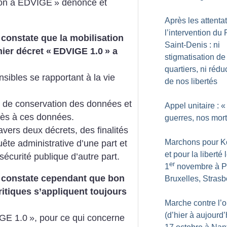
on à EDVIGE
» dénonce et
Après les attentat
l’intervention du 
 constate que la mobilisation
Saint-Denis : ni
ier décret «
EDVIGE 1.0
» a
stigmatisation de
quartiers, ni rédu
sibles se rapportant à la vie
de nos libertés
is de conservation des données et
Appel unitaire : «
ccès à ces données.
guerres, nos mor
avers deux décrets, des finalités
Marchons pour 
ête administrative d’une part et
et pour la liberté 
sécurité publique d’autre part.
er
1
novembre à Pa
 constate cependant que bon
Bruxelles, Strasb
itiques s’appliquent toujours
Marche contre l’o
(d’hier à aujourd’
GE 1.0
», pour ce qui concerne