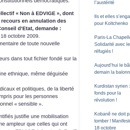
onstitutionnels démocratiques.
l’austérité
lectif «
Non à EDVIGE
», dont
Ils et elles s’eng
recours en annulation des
pour Koltchenko
Conseil d’Etat, demande :
 18 octobre 2009.
Paris-La Chapelle
entaire de toute nouvelle
Solidarité avec l
réfugiés
!
rs dans tout fichier fondé sur la
Aujourd’hui le bâi
demain la baïonn
gine ethnique, même déguisée
Kurdistan syrien 
icaux et politiques, de la liberté
fonds pour la
ompris pour les personnes
révolution
!
ionnel «
sensible
».
Kobanê ne doit p
ifiés justifie une mobilisation
tomber
! Manifest
me ampleur que celles qui ont
18 octobre