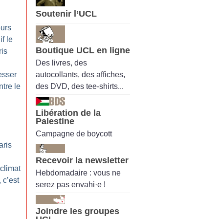
Soutenir l’UCL
ours
if le
Boutique UCL en ligne
is
Des livres, des
autocollants, des affiches,
esser
des DVD, des tee-shirts...
tre le
Libération de la
Palestine
Campagne de boycott
aris
Recevoir la newsletter
 climat
Hebdomadaire : vous ne
, c’est
serez pas envahi·e !
Joindre les groupes