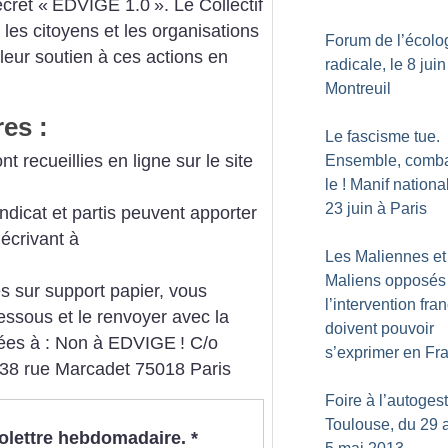
écret «
EDVIGE 1.0
». Le Collectif
 les citoyens et les organisations
Forum de l’écolo
 leur soutien à ces actions en
radicale, le 8 juin
Montreuil
es :
Le fascisme tue.
t recueillies en ligne sur le site
Ensemble, comba
le
! Manif nationa
23 juin à Paris
yndicat et partis peuvent apporter
 écrivant à
Les Maliennes et
Maliens opposés
s sur support papier, vous
l’intervention fra
essous et le renvoyer avec la
doivent pouvoir
ées à :
Non à EDVIGE
!
C/o
s’exprimer en Fr
38 rue Marcadet
75018 Paris
Foire à l’autoges
Toulouse, du 29 a
nfolettre hebdomadaire.
*