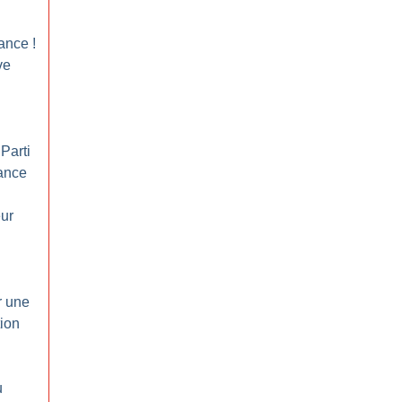
lance
!
ve
Parti
ance
ur
r une
tion
u