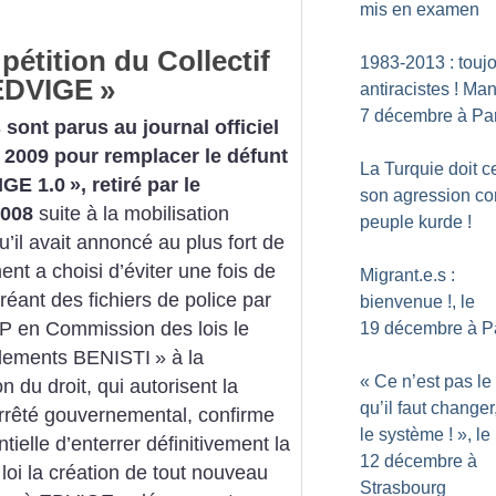
mis en examen
pétition du Collectif
1983-2013 : touj
EDVIGE
»
antiracistes
! Man
7 décembre à Par
sont parus au journal officiel
e 2009 pour remplacer le défunt
La Turquie doit c
IGE 1.0
», retiré par le
son agression con
2008
suite à la mobilisation
peuple kurde
!
’il avait annoncé au plus fort de
ent a choisi d’éviter une fois de
Migrant.e.s :
réant des fichiers de police par
bienvenue
!, le
P en Commission des lois le
19 décembre à P
ements BENISTI
» à la
«
Ce n’est pas le
on du droit, qui autorisent la
qu’il faut changer
arrêté gouvernemental, confirme
le système
!
», le
tielle d’enterrer définitivement la
12 décembre à
loi la création de tout nouveau
Strasbourg