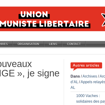
HIVES
ORGANISATION
LIENS
CONTACT
nouveaux
IGE
», je signe
Dans
/
Archives
/
Ar
d’AL
/
Appels relayés
AL
1000 Vaches :
solidaires des p