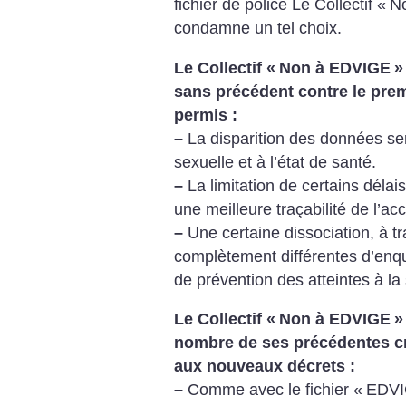
fichier de police Le Collectif «
N
condamne un tel choix.
Le Collectif «
Non à EDVIGE
»
sans précédent contre le prem
permis :
–
La disparition des données sen
sexuelle et à l’état de santé.
–
La limitation de certains déla
une meilleure traçabilité de l’a
–
Une certaine dissociation, à tr
complètement différentes d’enqu
de prévention des atteintes à la 
Le Collectif «
Non à EDVIGE
»
nombre de ses précédentes cr
aux nouveaux décrets :
–
Comme avec le fichier «
EDVI