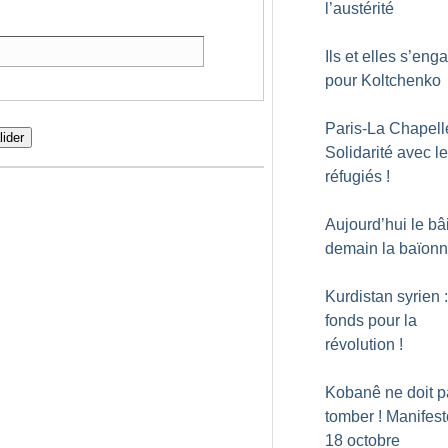
l’austérité
Ils et elles s’eng
pour Koltchenko
Paris-La Chapelle
lider
Solidarité avec l
réfugiés
!
Aujourd’hui le bâi
demain la baïonn
Kurdistan syrien 
fonds pour la
révolution
!
Kobanê ne doit p
tomber
! Manifest
18 octobre