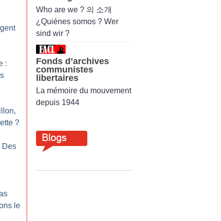
Who are we ? 의 소개
¿Quiénes somos ? Wer
agent
sind wir ?
Fonds d’archives
 :
communistes
es
libertaires
La mémoire du mouvement
depuis 1944
llon,
ette
?
: Des
as
ons le