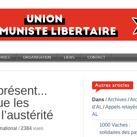
HIVES
ORGANISATION
LIENS
CONTACT
présent...
ue les
Dans
/
Archives
/
Ar
d’AL
/
Appels relayés
l’austérité
AL
1000 Vaches :
national
/
2384
vues
solidaires des p