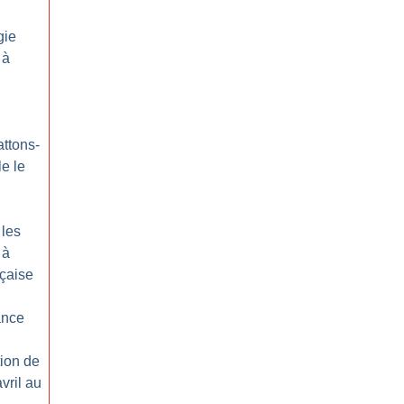
gie
 à
ttons-
le le
 les
 à
nçaise
ance
tion de
vril au