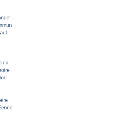
anger -
ommun
faut
n
s qui
notre
loi
!
aire
péenne