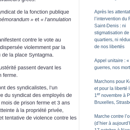
dicat de la fonction publique
Après les attentat
l’intervention du 
u mémorandum
»
et
«
l’annulation
Saint-Denis : ni
stigmatisation de
nifestent contre le vote au
quartiers, ni rédu
de nos libertés
 dispersée violemment par la
u de la place Syntagma.
Appel unitaire : «
-austérité passent devant les
guerres, nos mor
n ferme.
Marchons pour 
nt des syndicalistes, l’un
et pour la liberté 
er
ire du syndicat des employés de
1
novembre à Pa
Bruxelles, Strasb
 3 mois de prison ferme et 3 ans
tteinte à la propriété privée,
Marche contre l’o
 et tentative de violence contre les
(d’hier à aujourd’