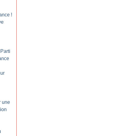
lance
!
ve
Parti
ance
ur
r une
tion
u