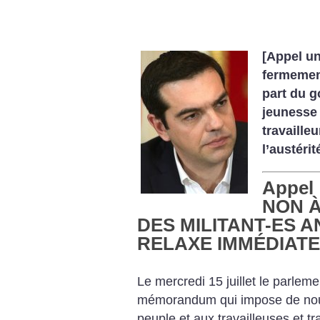
[Appel u
fermement
part du g
jeunesse 
travaille
l’austérit
Appel
NON À
DES MILITANT-ES A
RELAXE IMMÉDIATE
Le mercredi 15 juillet le parlem
mémorandum qui impose de nouv
peuple et aux travailleuses et tr