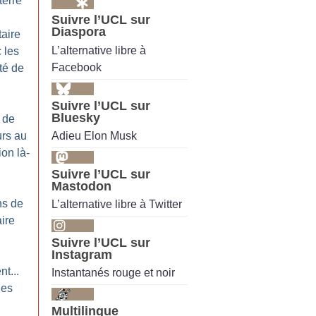
terre
Suivre l’UCL sur
Diaspora
taire
L’alternative libre à
 les
Facebook
té de
Suivre l’UCL sur
Bluesky
 de
Adieu Elon Musk
urs au
ion là-
Suivre l’UCL sur
Mastodon
ns de
L’alternative libre à Twitter
aire
!
Suivre l’UCL sur
Instagram
nt...
Instantanés rouge et noir
les
Multilingue