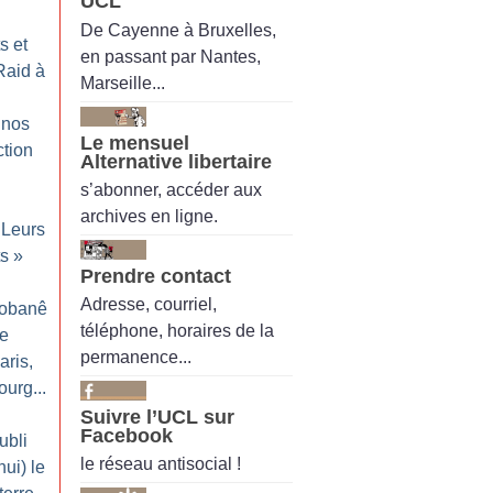
UCL
De Cayenne à Bruxelles,
s et
en passant par Nantes,
Raid à
Marseille...
 nos
Le mensuel
ction
Alternative libertaire
s’abonner, accéder aux
archives en ligne.
Leurs
ts
»
Prendre contact
Adresse, courriel,
Kobanê
téléphone, horaires de la
le
permanence...
ris,
ourg...
Suivre l’UCL sur
Facebook
ubli
le réseau antisocial !
hui) le