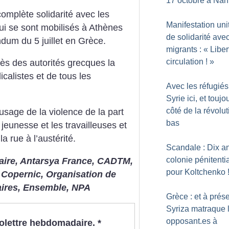
17 octobre à Nan
omplète solidarité avec les
Manifestation uni
ui se sont mobilisés à Athènes
de solidarité avec
dum du 5 juillet en Grèce.
migrants : «
Liber
circulation
!
»
ès des autorités grecques la
calistes et de tous les
Avec les réfugiés
Syrie ici, et toujo
côté de la révolut
age de la violence de la part
bas
eunesse et les travailleuses et
a rue à l’austérité.
Scandale : Dix a
colonie pénitenti
rtaire, Antarsya France, CADTM,
pour Koltchenko
n Copernic, Organisation de
aires, Ensemble, NPA
Grèce : et à prése
Syriza matraque 
opposant.es à
nfolettre hebdomadaire.
*