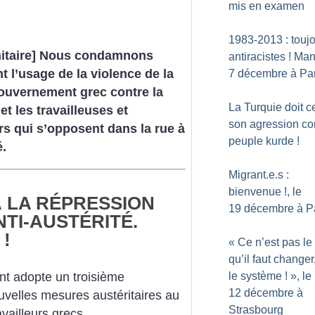
mis en examen
1983-2013 : touj
nitaire] Nous condamnons
antiracistes
! Man
 l’usage de la violence de la
7 décembre à Par
ouvernement grec contre la
La Turquie doit c
et les travailleuses et
son agression con
urs qui s’opposent dans la rue à
peuple kurde
!
é.
Migrant.e.s :
bienvenue
!, le
 LA RÉPRESSION
19 décembre à P
NTI-AUSTÉRITÉ.
!
«
Ce n’est pas le
qu’il faut changer
ent adopte un troisième
le système
!
», le
12 décembre à
elles mesures austéritaires au
Strasbourg
availleurs grecs.