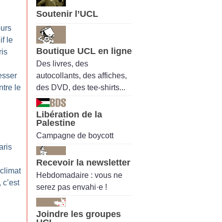
Soutenir l’UCL
ours
if le
Boutique UCL en ligne
is
Des livres, des
autocollants, des affiches,
esser
des DVD, des tee-shirts...
tre le
Libération de la
Palestine
Campagne de boycott
aris
Recevoir la newsletter
 climat
Hebdomadaire : vous ne
, c’est
serez pas envahi·e !
Joindre les groupes