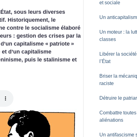
et sociale
État, sous leurs diverses
Un anticapitalism
if. Historiquement, le
me contre le socialisme élaboré
Un moteur : la lut
leurs : gestion des crises par la
classes
 d’un capitalisme «
patriote
»
 et d’un capitalisme
Libérer la sociét
éninisme, puis le stalinisme et
l’État
Briser la mécani
raciste
Détruire le patria
Combattre toutes
aliénations
Un antifascisme 