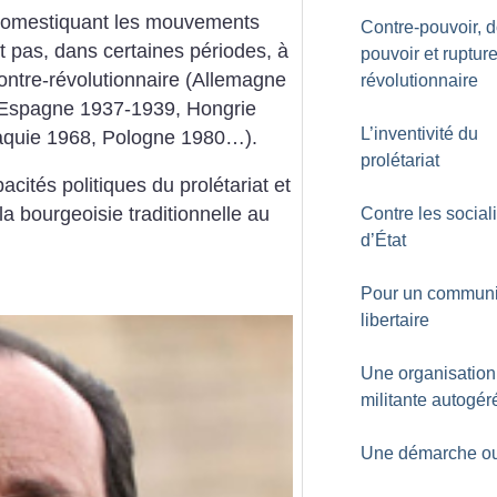
en domestiquant les mouvements
Contre-pouvoir, 
t pas, dans certaines périodes, à
pouvoir et ruptur
ontre-révolutionnaire (Allemagne
révolutionnaire
 Espagne 1937-1939, Hongrie
L’inventivité du
vaquie 1968, Pologne 1980…).
prolétariat
pacités politiques du prolétariat et
e la bourgeoisie traditionnelle au
Contre les socia
d’État
Pour un commun
libertaire
Une organisation
militante autogér
Une démarche ou