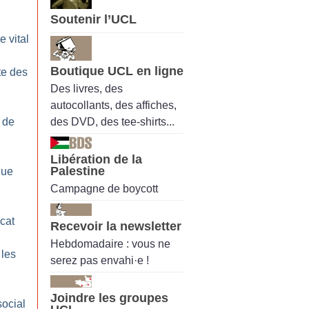
Soutenir l’UCL
e vital
Boutique UCL en ligne
te des
Des livres, des
autocollants, des affiches,
des DVD, des tee-shirts...
é de
Libération de la
Palestine
que
Campagne de boycott
rcat
Recevoir la newsletter
Hebdomadaire : vous ne
 les
serez pas envahi·e !
Joindre les groupes
social