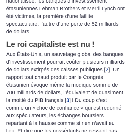
nationalisée, les banques d’investissement
étasuniennes Lehman Brothers et Merril Lynch ont
été victimes, la première d’une faillite
spectaculaire, l’autre d’une perte de 52 milliards
de dollars.
Le roi capitaliste est nu
!
Aux États-Unis, un sauvetage global des banques
d’investissement pourrait coûter plusieurs milliards
de dollars extirpés des caisses publiques
[
2
]
. Un
rapport tout chaud produit par le Congrès
étasunien évoque même la modique somme de
700 milliards de dollars, l’équivalent de quasiment
la moitié du PIB français
[
3
]
! Du coup c’est
comme un «
choc de confiance
» qui est redonné
aux spéculateurs, les échanges boursiers
repartant à la hausse comme si rien n’avait eu
lieu. Et dire que les possédants ne cessent pas