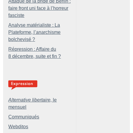
Attaque de la pride de Berlin :
faire front uni face à l’horreur
fasciste
Analyse matérialiste : La
Plateforme, l’anarchisme
bolchevisé
?
Répression : Affaire du
8 décembre, suite et fin
?
Alternative libertaire,
le
mensuel
Communiqués
Webditos