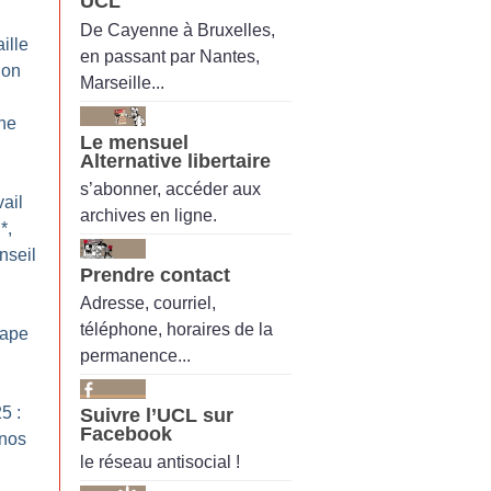
UCL
De Cayenne à Bruxelles,
ille
en passant par Nantes,
ion
Marseille...
ne
Le mensuel
Alternative libertaire
s’abonner, accéder aux
ail
archives en ligne.
*,
nseil
Prendre contact
Adresse, courriel,
téléphone, horaires de la
pape
permanence...
5 :
Suivre l’UCL sur
Facebook
 nos
le réseau antisocial !