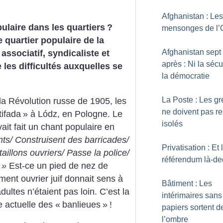
Afghanistan : Les
ulaire dans les quartiers
?
mensonges de l
e quartier populaire de la
Afghanistan sept
associatif, syndicaliste et
après : Ni la sécur
les difficultés auxquelles se
la démocratie
La Poste : Les gr
 la Révolution russe de 1905, les
ne doivent pas re
ntifada
» à Lódz, en Pologne. Le
isolés
it fait un chant populaire en
ts/ Construisent des barricades/
Privatisation : Et 
aillons ouvriers/ Passe la police/
référendum là-d
»
Est-ce un pied de nez de
ent ouvrier juif donnait sens à
Bâtiment : Les
dultes n’étaient pas loin. C’est la
intérimaires sans
e actuelle des «
banlieues
»
!
papiers sortent d
l’ombre