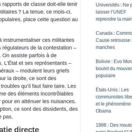
 rapports de classe doit-elle tenir
Universités : Ne 
itaires
? La tenue, ce mois-ci,
laisser l’UNEF
reprendre la mai
pulaires, place cette question au
Canada : Comm
 instrumentaliser ces militantes
Cause retrousse 
manches
s régulateurs de la contestation –
. On assiste parfois à de
Bolivie : Evo Mor
. L’État et ses représentants –
boulet du mouve
néraux – modulent leurs griefs
populaire
our la droite, ce sont des
roubles qu’il faut faire taire. Les
États-Unis : Les
me des éléments incontrôlables
communistes libe
er pour en atténuer les nuisances.
et le phénomène
tion, ce sont des dissidents, des
Obama
e pas.
1988 : Des mout
tie directe