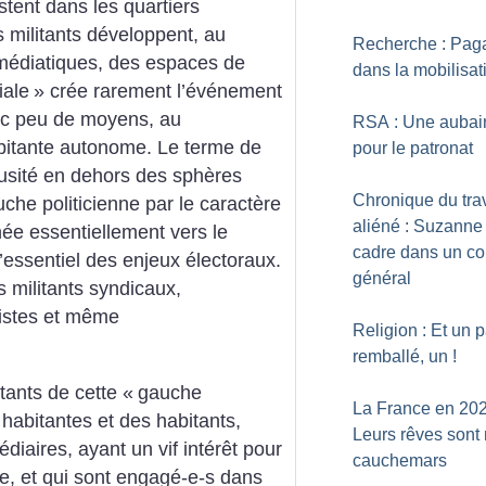
tent dans les quartiers
s militants développent, au
Recherche : Paga
 médiatiques, des espaces de
dans la mobilisat
iale
» crée rarement l’événement
vec peu de moyens, au
RSA : Une aubai
bitante autonome. Le terme de
pour le patronat
usité en dehors des sphères
Chronique du trav
uche politicienne par le caractère
aliéné : Suzanne 
ée essentiellement vers le
cadre dans un co
l’essentiel des enjeux électoraux.
général
s militants syndicaux,
inistes et même
Religion : Et un 
remballé, un
!
itants de cette «
gauche
La France en 202
habitantes et des habitants,
Leurs rêves sont
diaires, ayant un vif intérêt pour
cauchemars
ique, et qui sont engagé-e-s dans