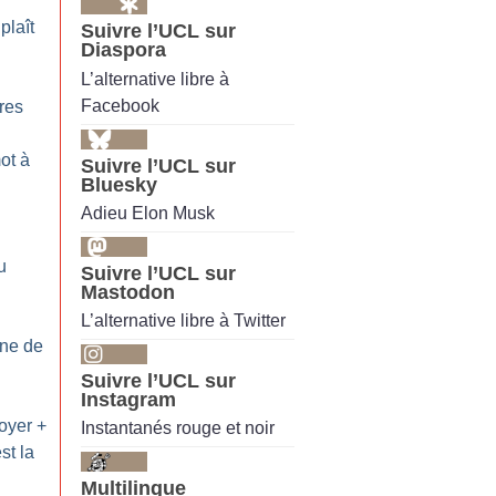
plaît
Suivre l’UCL sur
Diaspora
L’alternative libre à
Facebook
res
ot à
Suivre l’UCL sur
Bluesky
Adieu Elon Musk
u
Suivre l’UCL sur
Mastodon
L’alternative libre à Twitter
ine de
Suivre l’UCL sur
Instagram
oyer +
Instantanés rouge et noir
st la
Multilingue