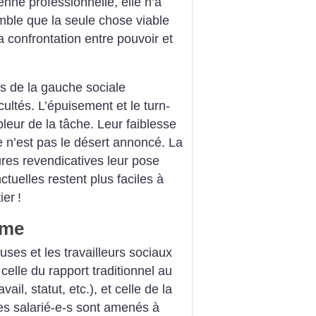
enne professionnelle, elle n’a
mble que la seule chose viable
a confrontation entre pouvoir et
rs de la gauche sociale
ultés. L’épuisement et le turn-
leur de la tâche. Leur faiblesse
 n’est pas le désert annoncé. La
tures revendicatives leur pose
tuelles restent plus faciles à
ier
!
sme
euses et les travailleurs sociaux
celle du rapport traditionnel au
vail, statut, etc.), et celle de la
es salarié-e-s sont amenés à