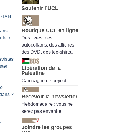
Soutenir l’UCL
’OTAN
Boutique UCL en ligne
 ans
Des livres, des
ité, ni
autocollants, des affiches,
des DVD, des tee-shirts...
évistes
ster
Libération de la
Palestine
Campagne de boycott
le
edans
?
Recevoir la newsletter
Hebdomadaire : vous ne
serez pas envahi·e !
e
Joindre les groupes