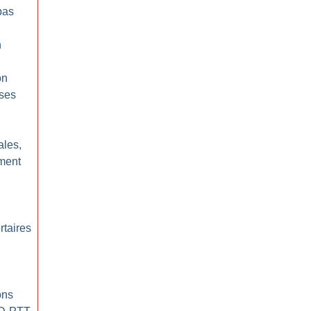
pas
n
on
ses
ales,
ment
rtaires
ons