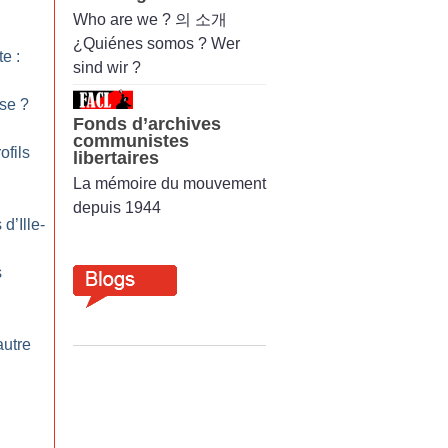
Who are we ? 의 소개
¿Quiénes somos ? Wer
te :
sind wir ?
sse
?
Fonds d’archives
communistes
ofils
libertaires
La mémoire du mouvement
depuis 1944
d’Ille-
s
autre