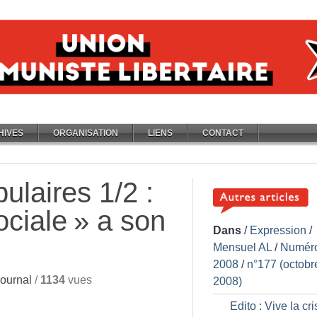
HIVES
ORGANISATION
LIENS
CONTACT
ulaires 1/2 :
ociale
» a son
Dans
/
Expression
/
Mensuel AL
/
Numér
2008
/
n°177 (octobr
ournal
/
1134
vues
2008)
Edito : Vive la cr