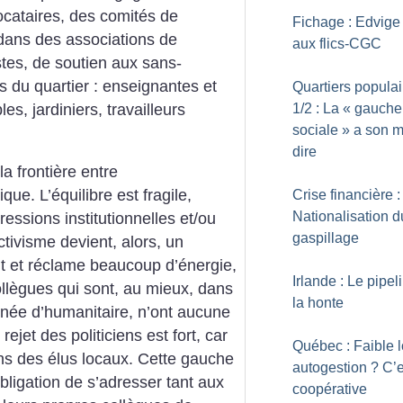
ocataires, des comités de
Fichage : Edvige 
dans des associations de
aux flics-CGC
istes, de soutien aux sans-
-s du quartier : enseignantes et
Quartiers populai
s, jardiniers, travailleurs
1/2 : La «
gauche
sociale
» a son m
dire
la frontière entre
que. L’équilibre est fragile,
Crise financière :
Nationalisation d
essions institutionnelles et/ou
gaspillage
ctivisme devient, alors, un
t et réclame beaucoup d’énergie,
Irlande : Le pipel
llègues qui sont, au mieux, dans
la honte
née d’humanitaire, n’ont aucune
rejet des politiciens est fort, car
Québec : Faible l
ions des élus locaux. Cette gauche
autogestion
? C’e
obligation de s’adresser tant aux
coopérative