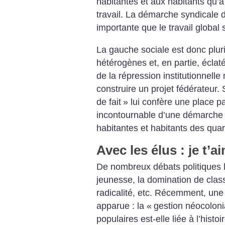
habitantes et aux habitants qu’à
travail. La démarche syndicale d
importante que le travail global s
La gauche sociale est donc pluri
hétérogènes et, en partie, éclat
de la répression institutionnell
construire un projet fédérateur.
de fait
» lui confère une place par
incontournable d’une démarche d
habitantes et habitants des quar
Avec les élus : je t’
De nombreux débats politiques la
jeunesse, la domination de classe
radicalité, etc. Récemment, une
apparue : la «
gestion néocoloni
populaires est-elle liée à l’histo