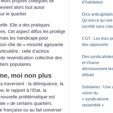
 leurs propres collègues de
d’habitation
evient alors tout aussi
ur le quartier.
Dico anticapitalis
Qu’est-ce qu’une
elle. Elle a des pratiques
société sans cla
ées. Cet aspect diffus les protège
e mais les handicape pour
CGT : Les trois pr
 Son rôle de «
minorité agissante
des opposants
ticulière : celle d’actrice
Des syndicalistes 
e revendication collective des
et-Vilaine
tiers populaires.
décloisonnent le
aime, moi non plus
débats
 traversent : la délinquance, la
Solidaires : Une 
, le rapport à l’État, la
vision du
 nouvelle problématique est
«
syndicalisme
ale
» de certains quartiers
rassemblé
»
ire française ou au fait universel