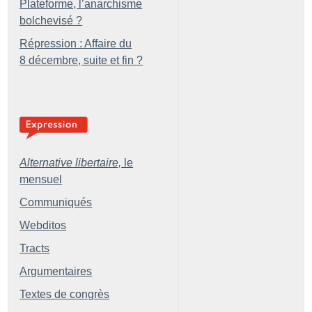
Plateforme, l’anarchisme
bolchevisé
?
Répression : Affaire du
8 décembre, suite et fin
?
Alternative libertaire,
le
mensuel
Communiqués
Webditos
Tracts
Argumentaires
Textes de congrès