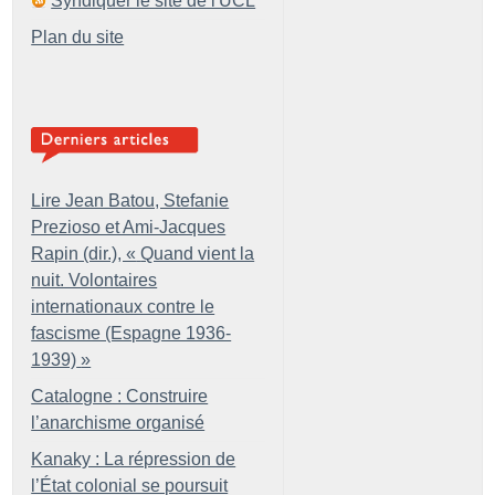
Syndiquer le site de l'UCL
Plan du site
Lire Jean Batou, Stefanie
Prezioso et Ami-Jacques
Rapin (dir.), «
Quand vient la
nuit. Volontaires
internationaux contre le
fascisme (Espagne 1936-
1939)
»
Catalogne : Construire
l’anarchisme organisé
Kanaky : La répression de
l’État colonial se poursuit