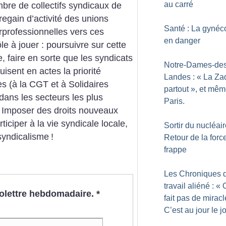
au carré
re de collectifs syndicaux de
regain d’activité des unions
Santé : La gynéc
rprofessionnelles vers ces
en danger
le à jouer : poursuivre sur cette
e, faire en sorte que les syndicats
Notre-Dames-des
isent en actes la priorité
Landes : «
La Zad
s (à la CGT et à Solidaires
partout
», et mêm
ns les secteurs les plus
Paris.
. Imposer des droits nouveaux
rticiper à la vie syndicale locale,
Sortir du nucléair
 syndicalisme
!
Retour de la forc
frappe
Les Chroniques 
travail aliéné : «
nfolettre hebdomadaire.
*
fait pas de miracl
C’est au jour le j