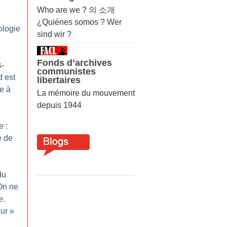
Who are we ? 의 소개
¿Quiénes somos ? Wer
ologie
sind wir ?
Fonds d’archives
-
communistes
 est
libertaires
e à
La mémoire du mouvement
depuis 1944
e :
e de
du
On ne
e.
our
»