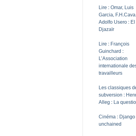
Lire : Omar, Luis
Garcia, F.H.Cava
Adolfo Usero : El
Djazaïr
Lire : François
Guinchard :
L’Association
internationale de
travailleurs
Les classiques d
subversion : Henr
Alleg : La questi
Cinéma : Django
unchained