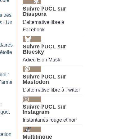
école
Suivre l’UCL sur
Diaspora
s très
L’alternative libre à
s : Un
Facebook
daires
Suivre l’UCL sur
Bluesky
étoile
Adieu Elon Musk
loi :
Suivre l’UCL sur
Mastodon
l’arme
L’alternative libre à Twitter
 :
Suivre l’UCL sur
Instagram
ique,
Instantanés rouge et noir
tation
Multilingue