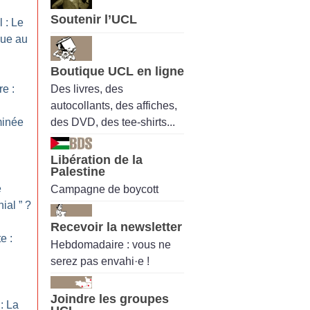
Soutenir l’UCL
 : Le
que au
l
Boutique UCL en ligne
Des livres, des
re :
autocollants, des affiches,
des DVD, des tee-shirts...
minée
Libération de la
Palestine
e
Campagne de boycott
ial ”
?
Recevoir la newsletter
e :
Hebdomadaire : vous ne
serez pas envahi·e !
Joindre les groupes
: La