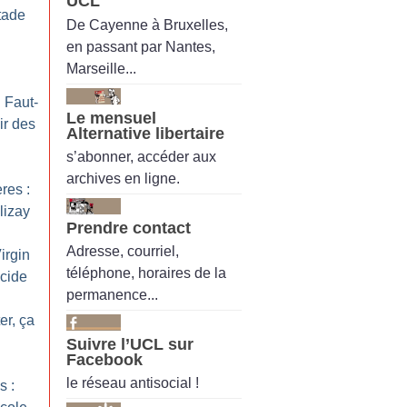
UCL
tade
De Cayenne à Bruxelles,
en passant par Nantes,
Marseille...
: Faut-
Le mensuel
ir des
Alternative libertaire
s’abonner, accéder aux
archives en ligne.
res :
lizay
Prendre contact
Adresse, courriel,
irgin
téléphone, horaires de la
icide
permanence...
er, ça
Suivre l’UCL sur
Facebook
le réseau antisocial !
s :