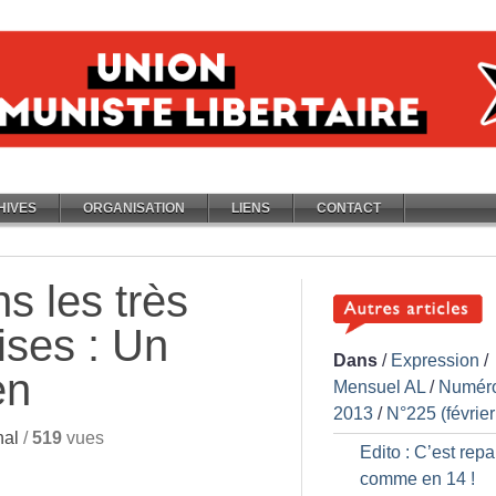
HIVES
ORGANISATION
LIENS
CONTACT
s les très
ises : Un
Dans
/
Expression
/
en
Mensuel AL
/
Numér
2013
/
N°225 (févrie
nal
/
519
vues
Edito : C’est repar
comme en 14
!