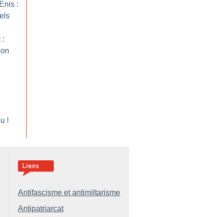
Enis :
els
 :
ion
e
au
!
Antifascisme et antimiltarisme
Antipatriarcat