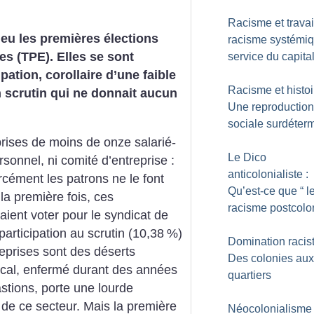
Racisme et travail
eu les premières élections
racisme systémi
ses (TPE). Elles se sont
service du capita
ipation, corollaire d’une faible
Racisme et histoi
n scrutin qui ne donnait aucun
Une reproduction
sociale surdéter
prises de moins de onze salarié-
Le Dico
ersonnel, ni comité d’entreprise :
anticolonialiste :
orcément les patrons ne le font
Qu’est-ce que “ l
la première fois, ces
racisme postcolon
vaient voter pour le syndicat de
 participation au scrutin (10,38
%)
Domination racist
reprises sont des déserts
Des colonies aux
cal, enfermé durant des années
quartiers
astions, porte une lourde
 de ce secteur. Mais la première
Néocolonialisme 