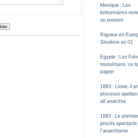
Mexique : Les
tortionnaires rev
au pouvoir
lider
Rigueur en Europ
Slovénie an 01
Égypte : Les Frè
musulmans, ce ti
papier
1883 : Lione, il p
processo spettac
all’anarchia
1883 : Le premie
procès spectacle
l’anarchisme