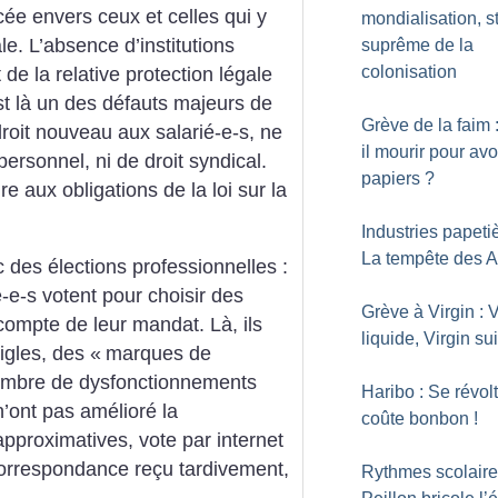
cée envers ceux et celles qui y
mondialisation, s
le. L’absence d’institutions
suprême de la
colonisation
de la relative protection légale
est là un des défauts majeurs de
Grève de la faim 
droit nouveau aux salarié-e-s, ne
il mourir pour avo
ersonnel, ni de droit syndical.
papiers
?
re aux obligations de la loi sur la
Industries papetiè
La tempête des A
 des élections professionnelles :
é-e-s votent pour choisir des
Grève à Virgin : V
compte de leur mandat. Là, ils
liquide, Virgin su
igles, des «
marques de
ombre de dysfonctionnements
Haribo : Se révolt
 n’ont pas amélioré la
coûte bonbon
!
 approximatives, vote par internet
 correspondance reçu tardivement,
Rythmes scolaire