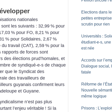
Peillon bricole l’
développer
Elections dans le
petites entreprise
isations nationales
scrutin pour rien
 sont les suivants : 32,99
% pour
17,03
% pour FO, 8,21
% pour
Universités : Soli
31
% pour Solidaires, 2,67
%
étudiant-e-s, une 
du travail (CAT), 2,59
% pour la
est née
 rapports de forces sont
s des élections prud’homales, et
Accords sur l’emp
nombre de syndiqué-e-s de chaque
Dialogue social, 
oter que le Syndicat des
fatale
rale des travailleurs de
illeurs guyanais confirment leurs
Réforme de l’État
Nouvelle sémant
adeloupe et Guyane.
même logique
yndicalisme n’est pas plus
rtant l’enjeu véritable
! Si la
Prisons : L’exploi