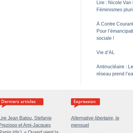
Lire : Nicole Van 
Féminismes pluri
À Contre Courant
Pour l’émancipat
sociale
!
Vie d’AL
Antinucléaire : L
réseau prend l’e
Lire Jean Batou, Stefanie
Alternative libertaire,
le
Prezioso et Ami-Jacques
mensuel
Rapin (dir.), «
Quand vient la