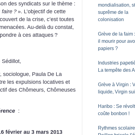
son des syndicats sur le thème :
mondialisation, s
 faire
?
».
L’objectif de cette
suprême de la
ouvert de la crise, c’est toutes
colonisation
 menacées. Au-delà du constat,
Grève de la faim 
pondre à ces attaques
?
il mourir pour avo
papiers
?
 Sédillot,
Industries papetiè
La tempête des A
hr, sociologue, Paula De La
re les expulsions locatives et
Grève à Virgin : V
lectif des Chômeurs, Chômeuses
liquide, Virgin su
Haribo : Se révolt
érence
:
coûte bonbon
!
Rythmes scolaire
6 février au 3 mars 2013