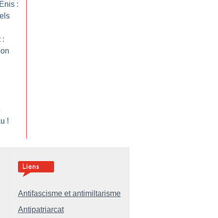
Enis :
els
 :
ion
e
au
!
Antifascisme et antimiltarisme
Antipatriarcat