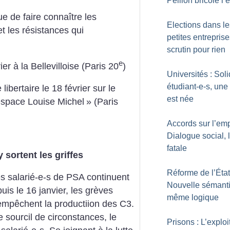
Peillon bricole l’
e de faire connaître les
Elections dans le
t les résistances qui
petites entreprise
scrutin pour rien
e
er à la Bellevilloise (Paris 20
)
Universités : Soli
étudiant-e-s, une 
ibertaire le 18 février sur le
est née
’espace Louise Michel
» (Paris
Accords sur l’emp
Dialogue social, 
fatale
 sortent les griffes
Réforme de l’État
les salarié-e-s de PSA continuent
Nouvelle sémant
puis le 16 janvier, les grèves
même logique
 empêchent la productiion des C3.
sourcil de circonstances, le
Prisons : L’exploi