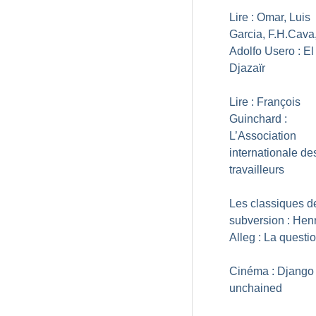
Lire : Omar, Luis
Garcia, F.H.Cava
Adolfo Usero : El
Djazaïr
Lire : François
Guinchard :
L’Association
internationale de
travailleurs
Les classiques d
subversion : Henr
Alleg : La questi
Cinéma : Django
unchained