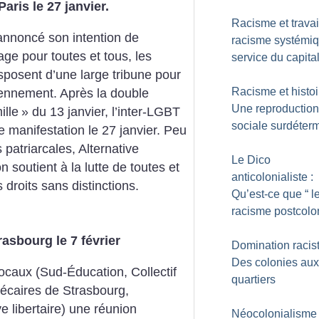
Paris le 27 janvier.
Racisme et travail
nnoncé son intention de
racisme systémi
age pour toutes et tous, les
service du capita
isposent d’une large tribune pour
Racisme et histoi
ennement. Après la double
Une reproduction
ille
» du 13 janvier, l’inter-LGBT
sociale surdéter
 manifestation le 27 janvier. Peu
s patriarcales, Alternative
Le Dico
n soutient à la lutte de toutes et
anticolonialiste :
droits sans distinctions.
Qu’est-ce que “ l
racisme postcolon
asbourg le 7 février
Domination racist
Des colonies aux
 locaux (Sud-Éducation, Collectif
quartiers
écaires de Strasbourg,
e libertaire) une réunion
Néocolonialisme 