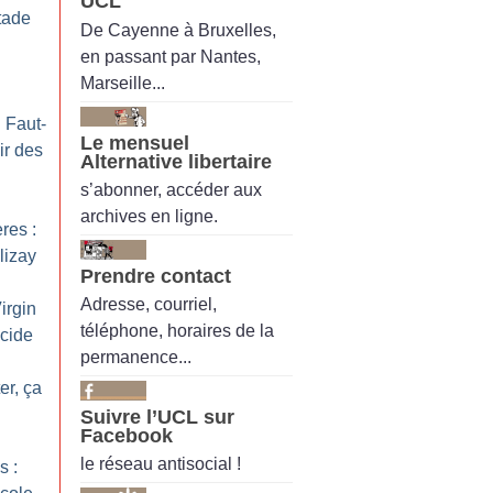
UCL
tade
De Cayenne à Bruxelles,
en passant par Nantes,
Marseille...
: Faut-
Le mensuel
ir des
Alternative libertaire
s’abonner, accéder aux
archives en ligne.
res :
lizay
Prendre contact
Adresse, courriel,
irgin
téléphone, horaires de la
icide
permanence...
er, ça
Suivre l’UCL sur
Facebook
le réseau antisocial !
s :