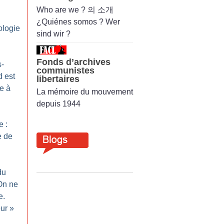
Who are we ? 의 소개
¿Quiénes somos ? Wer
ologie
sind wir ?
Fonds d’archives
-
communistes
 est
libertaires
e à
La mémoire du mouvement
depuis 1944
e :
e de
du
On ne
e.
our
»