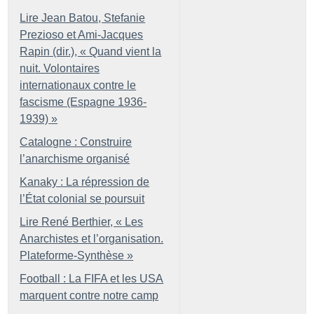
Lire Jean Batou, Stefanie
Prezioso et Ami-Jacques
Rapin (dir.), «
Quand vient la
nuit. Volontaires
internationaux contre le
fascisme (Espagne 1936-
1939)
»
Catalogne : Construire
l’anarchisme organisé
Kanaky : La répression de
l’État colonial se poursuit
Lire René Berthier, «
Les
Anarchistes et l’organisation.
Plateforme-Synthèse
»
Football : La FIFA et les USA
marquent contre notre camp