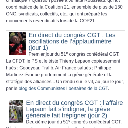
climatique
? Question posée à Juliette Rousseau, qui fut
coordinatrice de la Coalition 21, ensemble de plus de 130
ONG, syndicats, collectifs, etc., qui ont préparé les
mouvements revendicatifs lors de la COP21.
En direct du congrès CGT : Les
oscillations de l’applaudimètre
(jour 1)
e
Premier jour du 51
congrès confédéral CGT.
La CFDT, le PS et le triste Thierry Lepaon copieusement
hués
; Goodyear, Fralib, Air France salués
; Philippe
Martinez évoque prudemment la grève générale et la
stratégie des alliances... Un rendu sur le vif, au jour le jour,
par le
blog des Communistes libertaires de la CGT
.
En direct du congrès CGT : l’affaire
Lepaon fait s’indigner, la grève
générale fait trépigner (jour 2)
e
Deuxième jour du 51
congrès confédéral CGT.