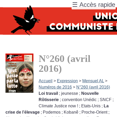
☰ Accès rapide
N°260 (avril
2016)
Accueil
>
Expression
>
Mensuel AL
>
Numéros de 2016
>
N°260 (avril 2016)
Loi travail
; jeunesse
;
Nouvelle
Rôtisserie
; convention Unédic
; SNCF
;
Climate Justice now
!
; Etats-Unis
;
La
crise de l’élevage
; Podemos
; Kobanê
; Proche-Orient
;