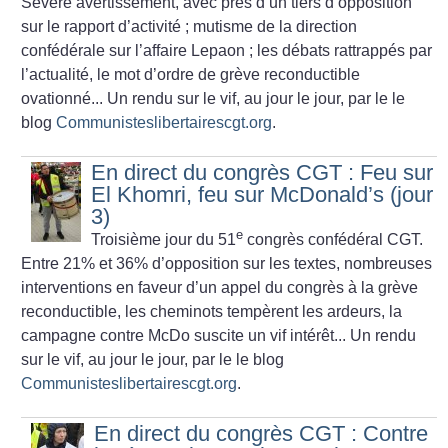
Sévère avertissement, avec près d’un tiers d’opposition
sur le rapport d’activité
; mutisme de la direction
confédérale sur l’affaire Lepaon
; les débats rattrappés par
l’actualité, le mot d’ordre de grève reconductible
ovationné... Un rendu sur le vif, au jour le jour, par le le
blog
Communisteslibertairescgt.org
.
En direct du congrès CGT : Feu sur
El Khomri, feu sur McDonald’s (jour
3)
e
Troisième jour du 51
congrès confédéral CGT.
Entre 21% et 36% d’opposition sur les textes, nombreuses
interventions en faveur d’un appel du congrès à la grève
reconductible, les cheminots tempèrent les ardeurs, la
campagne contre McDo suscite un vif intérêt... Un rendu
sur le vif, au jour le jour, par le le blog
Communisteslibertairescgt.org
.
En direct du congrès CGT : Contre