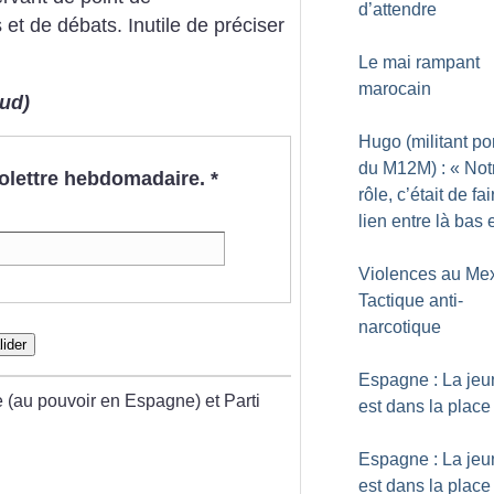
d’attendre
et de débats. Inutile de préciser
Le mai rampant
marocain
ud)
Hugo (militant po
du M12M) : «
Not
nfolettre hebdomadaire.
*
rôle, c’était de fai
lien entre là bas e
Violences au Mex
Tactique anti-
narcotique
lider
Espagne : La je
e (au pouvoir en Espagne) et Parti
est dans la place
Espagne : La je
est dans la place