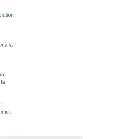
lution
r à la
on,
 la
 :
imo :