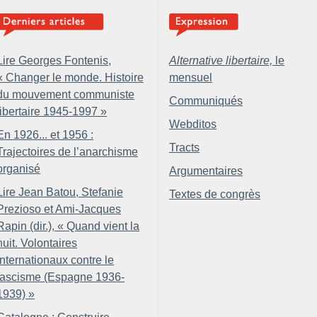
Lire Georges Fontenis,
Alternative libertaire,
le
«
Changer le monde. Histoire
mensuel
du mouvement communiste
Communiqués
libertaire 1945-1997
»
Webditos
En 1926... et 1956 :
Tracts
Trajectoires de l’anarchisme
organisé
Argumentaires
Lire Jean Batou, Stefanie
Textes de congrès
Prezioso et Ami-Jacques
Rapin (dir.), «
Quand vient la
nuit. Volontaires
internationaux contre le
fascisme (Espagne 1936-
1939)
»