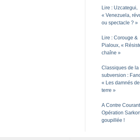
Lire : Uzcategui,
«
Venezuela, révo
ou spectacle
?
»
Lire : Corouge &
Pialoux, «
Résiste
chaîne
»
Classiques de la
subversion : Fan
«
Les damnés de
terre
»
A Contre Courant
Opération Sarkon
goupillée
!