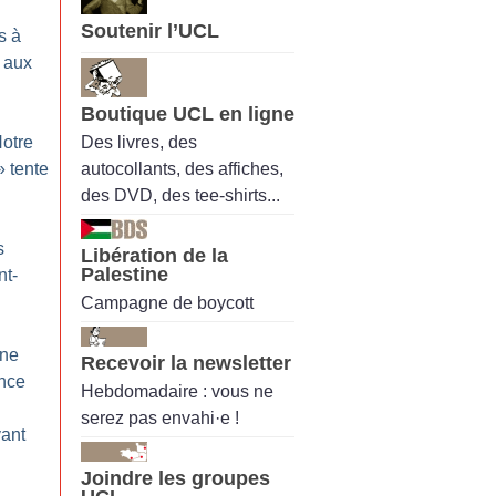
Soutenir l’UCL
s à
e aux
Boutique UCL en ligne
Des livres, des
otre
autocollants, des affiches,
» tente
des DVD, des tee-shirts...
s
Libération de la
Palestine
nt-
Campagne de boycott
Une
Recevoir la newsletter
nce
Hebdomadaire : vous ne
serez pas envahi·e !
vant
Joindre les groupes