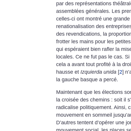
par des représentations théâtra
assemblées générales. Les prem
celles-ci ont montré une grande
renationalisation des entreprises
des revendications, la proportio
frotter les mains pour les peti
qui espéraient bien rafler la mis
locales. Ce ne fut pas le cas. S
cela a avant tout profité à la droi
hausse et
Izquierda unida
[
2
]
n’
la gauche basque a percé.
Maintenant que les élections s
la croisée des chemins : soit il s’
radicalise politiquement. Ainsi, 
mouvement en sommeil jusqu’au
D’autres tentent d’opérer une jo
mouvement social, les places se