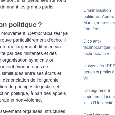
s se sont ainsi déroulées sur fond
damnant les grands partis
Criminalisation
politique : Aurore
Martin, répressio
ion politique
?
frontières
 du mouvement,
Democracia real ya
rouve particulièrement d’écho. Il
Dico anti-
teforme largement diffusée via
technocratique : 
ite par des militantes et des
technocratie
»
e organisation syndicale ou
Universités : PPP
 souvent évoqué dans ce
pertes et profits 
 similitudes entre ses écrits et
VII
: dénonciation de l’oligarchie
ion de principes de justice et
Enseignement
ction politique, à part des appels
supérieur : Licen
morale et non-violente.
kill à l’Université
sivement organisés, structurés