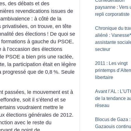
Confédération
les, des débats et des
paysanne : Vers 
ières revendications issues de
repli corporatiste
 ambivalence : à côté de la
 privatisées, on trouve, en tête
Chronique du trav
nnalité des élections
! De quoi se
aliéné : Vanesse*
tes formations à gauche du PSOE,
assistante social
e à l’occasion des élections
secteur
i le PSOE a bien pris une raclée,
2011 : Les vingt
te, la participation était en légère
printemps d’Alter
a progressé que de 0,8
%. Seule
libertaire
Avant l’AL : L’UT
ont passées, le mouvement est à
de la tendance a
effondre, soit il s’étend et se
réseau
certains voudraient mettre le
x élections générales de 2012.
Blocus de Gaza :
nction avec le reste du
Gazaouis continu
rvant de point de