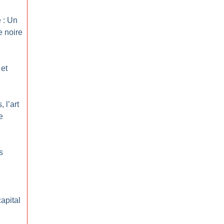
 : Un
e noire
 et
 l’art
e
s
apital