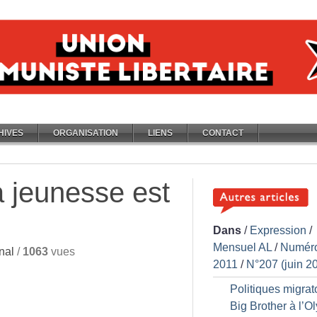
HIVES
ORGANISATION
LIENS
CONTACT
 jeunesse est
Dans
/
Expression
/
Mensuel AL
/
Numér
nal
/
1063
vues
2011
/
N°207 (juin 2
Politiques migrato
Big Brother à l’