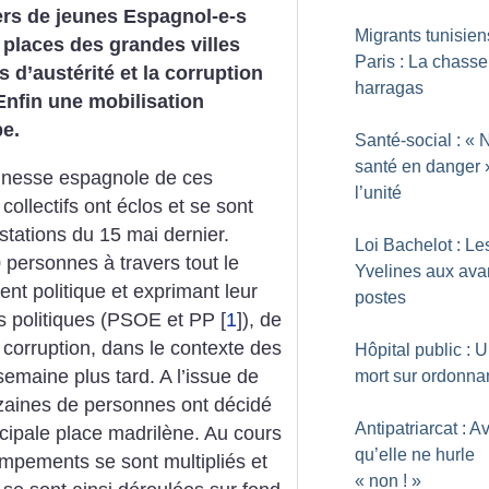
iers de jeunes Espagnol-e-s
Migrants tunisien
 places des grandes villes
Paris : La chass
s d’austérité et la corruption
harragas
Enfin une mobilisation
pe.
Santé-social : «
N
santé en danger
eunesse espagnole de ces
l’unité
llectifs ont éclos et se sont
stations du 15 mai dernier.
Loi Bachelot : Le
 personnes à travers tout le
Yvelines aux ava
t politique et exprimant leur
postes
is politiques (PSOE et PP
[
1
]
), de
 corruption, dans le contexte des
Hôpital public : 
semaine plus tard. A l’issue de
mort sur ordonna
izaines de personnes ont décidé
Antipatriarcat : A
ncipale place madrilène. Au cours
qu’elle ne hurle
ampements se sont multipliés et
«
non
!
»