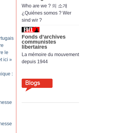
Who are we ? 의 소개
¿Quiénes somos ? Wer
sind wir ?
Fonds d’archives
rtugais
communistes
re
libertaires
re le
La mémoire du mouvement
t ici
»
depuis 1944
ique :
unesse
unesse