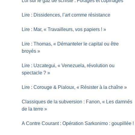
Loi sur le gaz de schiste : Forages et copinages
Lire : Dissidences, l’art comme résistance
Lire : Mar, «
Travailleurs, vos papiers
!
»
Lire : Thomas, «
Démanteler le capital ou être
broyés
»
Lire : Uzcategui, «
Venezuela, révolution ou
spectacle
?
»
Lire : Corouge & Pialoux, «
Résister à la chaîne
»
Classiques de la subversion : Fanon, «
Les damnés
de la terre
»
A Contre Courant : Opération Sarkonimo : goupillée
!