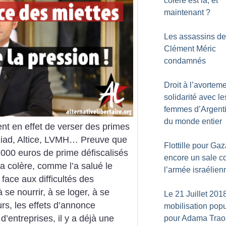
colère est là, et
maintenant
?
Les assassins de
Clément Méric
condamnés
Droit à l’avorteme
solidarité avec le
femmes d’Argenti
du monde entier
nt en effet de verser des primes
, Iliad, Altice, LVMH… Preuve que
Flottille pour Gaz
1 000 euros de prime défiscalisés
encore un sale c
a colère, comme l’a salué le
l’armée israélien
face aux difficultés des
à se nourrir, à se loger, à se
Le 21 Juillet 201
urs, les effets d’annonce
mobilisation popu
’entreprises, il y a déjà une
pour Adama Trao