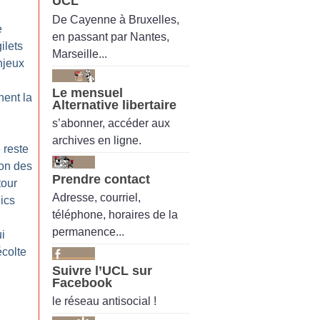
UCL
De Cayenne à Bruxelles,
e
en passant par Nantes,
ilets
Marseille...
njeux
Le mensuel
nent la
Alternative libertaire
s’abonner, accéder aux
archives en ligne.
 reste
ion des
Prendre contact
tour
Adresse, courriel,
ics
téléphone, horaires de la
permanence...
ui
écolte
Suivre l’UCL sur
Facebook
le réseau antisocial !