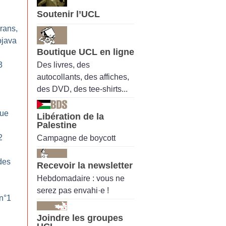
Soutenir l’UCL
yrans,
ojava
Boutique UCL en ligne
Des livres, des
3
autocollants, des affiches,
des DVD, des tee-shirts...
que
Libération de la
Palestine
2
Campagne de boycott
des
Recevoir la newsletter
Hebdomadaire : vous ne
serez pas envahi·e !
 n°1
Joindre les groupes