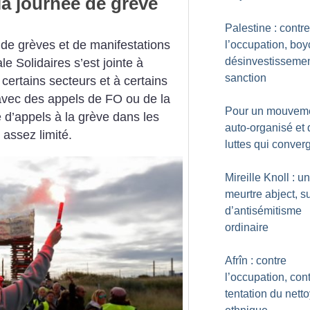
la journée de grève
Palestine : contre
de grèves et de manifestations
l’occupation, boyc
désinvestissemen
e Solidaires s’est jointe à
sanction
certains secteurs et à certains
, avec des appels de FO ou de la
Pour un mouvem
d’appels à la grève dans les
auto-organisé et
assez limité.
luttes qui conver
Mireille Knoll : un
meurtre abject, s
d’antisémitisme
ordinaire
Afrîn : contre
l’occupation, cont
tentation du nett