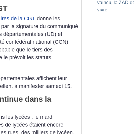
vaincu, la ZAD do
CGT
vivre
aires de la CGT
donne les
te par la signature du communiqué
s départementales (UD) et
é confédéral national (CCN)
obable que le tiers des
 le prévoit les statuts
épartementales affichent leur
ellent à manifester samedi 15.
ontinue dans la
ns les lycées : le mardi
s de lycées étaient encore
es rues, des milliers de lycéen-