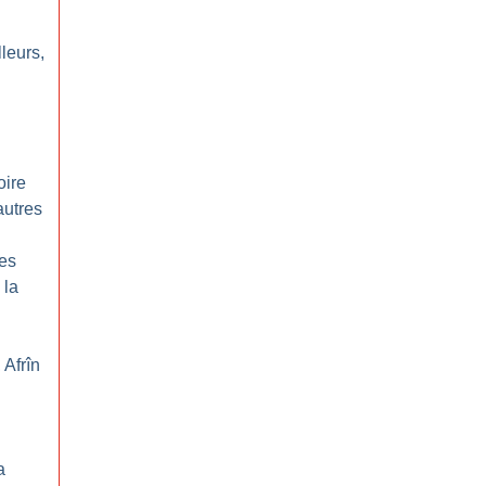
leurs,
oire
autres
les
 la
 Afrîn
a