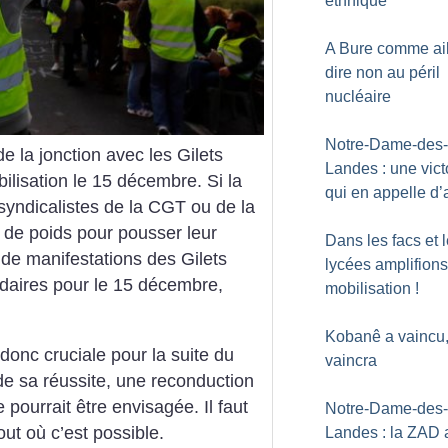
ethnique
A Bure comme ail
dire non au péril
nucléaire
Notre-Dame-des-
e la jonction avec les Gilets
Landes : une vict
lisation le 15 décembre. Si la
qui en appelle d’
 syndicalistes de la CGT ou de la
s de poids pour pousser leur
Dans les facs et 
de manifestations des Gilets
lycées amplifions
idaires pour le 15 décembre,
mobilisation
!
Kobanê a vaincu,
 donc cruciale pour la suite du
vaincra
e sa réussite, une reconduction
pourrait être envisagée. Il faut
Notre-Dame-des-
out où c’est possible.
Landes : la ZAD 