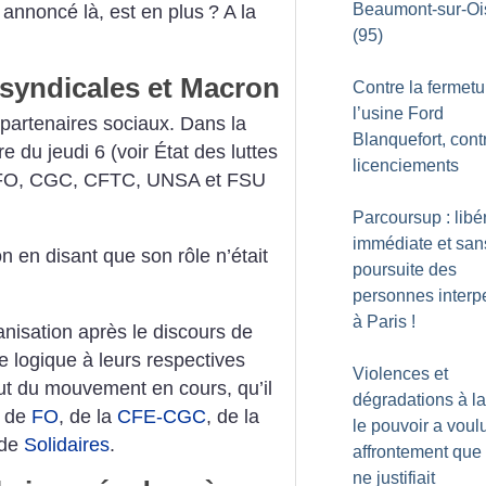
Beaumont-sur-Oi
t annoncé là, est en plus
? A la
(95)
 syndicales et Macron
Contre la fermetu
l’usine Ford
partenaires sociaux. Dans la
Blanquefort, cont
 du jeudi 6 (voir État des luttes
licenciements
 FO, CGC, CFTC, UNSA et FSU
Parcoursup : libé
immédiate et san
ion en disant que son rôle n’était
poursuite des
personnes interp
à Paris
!
nisation après le discours de
e logique à leurs respectives
Violences et
but du mouvement en cours, qu’il
dégradations à l
, de
FO
, de la
CFE-CGC
, de la
le pouvoir a voul
de
Solidaires
.
affrontement que 
ne justifiait