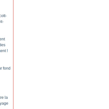
ott-
t-
ent
 des
gent
!
ur fond
re la
oyage