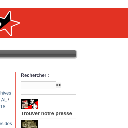
Rechercher :
chives
 AL
/
018
Trouver notre presse
rs des