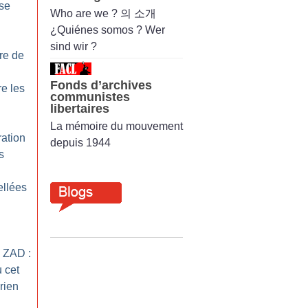
se
Who are we ? 의 소개
¿Quiénes somos ? Wer
sind wir ?
re de
Fonds d’archives
re les
communistes
libertaires
La mémoire du mouvement
ration
depuis 1944
s
ellées
a ZAD :
u cet
rien