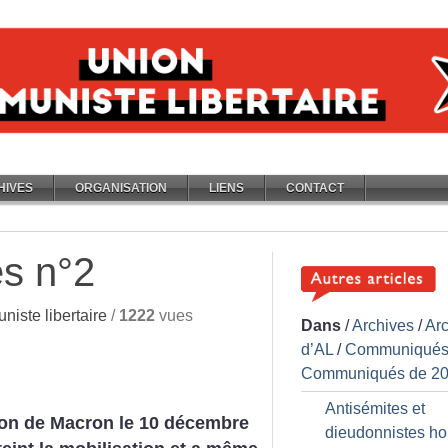
HIVES
ORGANISATION
LIENS
CONTACT
es n°2
iste libertaire
/
1222
vues
Dans
/
Archives
/
Ar
d’AL
/
Communiqués
Communiqués de 2
Antisémites et
ion de Macron le 10 décembre
dieudonnistes ho