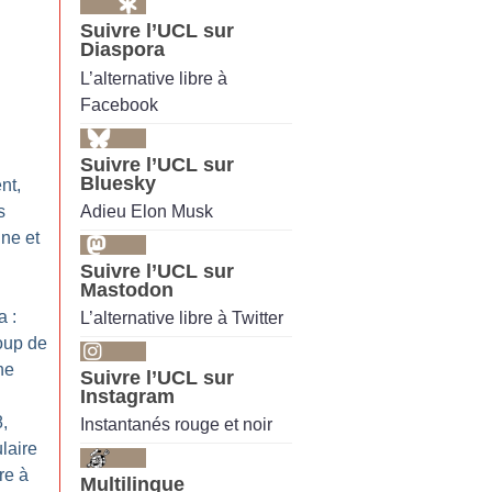
Suivre l’UCL sur
Diaspora
L’alternative libre à
Facebook
Suivre l’UCL sur
Bluesky
nt,
Adieu Elon Musk
s
ne et
Suivre l’UCL sur
Mastodon
a :
L’alternative libre à Twitter
oup de
ne
Suivre l’UCL sur
Instagram
8,
Instantanés rouge et noir
laire
re à
Multilingue