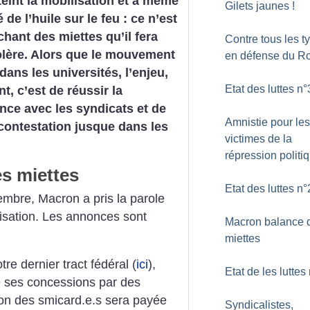
teint la mobilisation et a même
Gilets jaunes
!
é de l’huile sur le feu : ce n’est
chant des miettes qu’il fera
Contre tous les t
colère. Alors que le mouvement
en défense du R
dans les universités, l’enjeu,
Etat des luttes n°
t, c’est de réussir la
ce avec les syndicats et de
Amnistie pour les
 contestation jusque dans les
victimes de la
répression politi
s miettes
Etat des luttes n°
mbre, Macron a pris la parole
isation. Les annonces sont
Macron balance 
miettes
e dernier tract fédéral (
ici
),
Etat de les luttes
e ses concessions par des
tion des smicard.e.s sera payée
Syndicalistes,