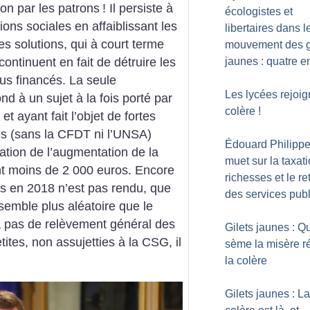
non par les patrons
! Il persiste à
écologistes et
ions sociales en affaiblissant les
libertaires dans l
ses solutions, qui à court terme
mouvement des g
jaunes : quatre e
ontinuent en fait de détruire les
lus financés. La seule
Les lycées rejoig
nd à un sujet à la fois porté par
colère
!
t ayant fait l’objet de fortes
res (sans la CFDT ni l’UNSA)
Édouard Philippe
ulation de l’augmentation de la
muet sur la taxat
nt moins de 2 000 euros. Encore
richesses et le re
.es en 2018 n’est pas rendu, que
des services publ
emble plus aléatoire que le
 a pas de relèvement général des
Gilets jaunes : Q
ites, non assujetties à la CSG, il
sème la misère r
la colère
Gilets jaunes : La