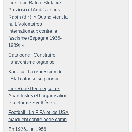
Lire Jean Batou, Stefanie
Prezioso et Ami-Jacques
Rapin (dir.), «
Quand vient la
nuit. Volontaires
internationaux contre le
fascisme (Espagne 1936-
1939)
»
Catalogne : Construire
l’anarchisme organisé
Kanaky : La répression de
l’État colonial se poursuit
Lire René Berthier, «
Les
Anarchistes et l’organisation.
Plateforme-Synthèse
»
Football : La FIFA et les USA
marquent contre notre camp
En 1926... et 1956 :