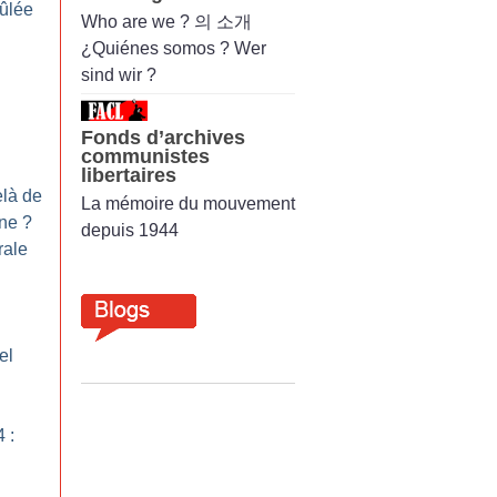
rûlée
Who are we ? 의 소개
¿Quiénes somos ? Wer
sind wir ?
Fonds d’archives
communistes
libertaires
elà de
La mémoire du mouvement
ine
?
depuis 1944
rale
el
 :