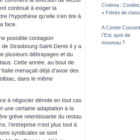
Cinéma : Cordier
ient continué à exiger la
«
Frères de clas
re l’hypothèse qu’elle s’en tire à
a face.
A Contre Courant 
l’Est, quoi de
une possible contagion
nouveau
?
 de Strasbourg-Saint-Denis il y a
e plusieurs débrayages et du
taus. Cette année, au bout de
’Italie menaçait déjà d’avoir des
Tolbiac, dans le même
e à négocier dénote en tout cas
 une certaine adaptation à la
ière grève retentissante du restau
s, l’entreprise n’est plus tout à
tions syndicales se sont