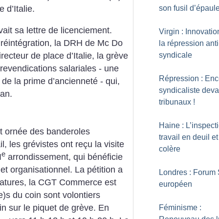
son fusil d’épaul
 d’Italie.
vait sa lettre de licenciement.
Virgin : Innovati
 réintégration, la DRH de Mc Do
la répression anti
ecteur de place d’Italie, la grève
syndicale
evendications salariales - une
Répression : Enc
 de la prime d’ancienneté - qui,
syndicaliste deva
lan.
tribunaux
!
Haine : L’inspect
st ornée des banderoles
travail en deuil e
l, les grévistes ont reçu la visite
colère
e
I
arrondissement, qui bénéficie
 et organisationnel. La pétition a
Londres : Forum 
natures, la CGT Commerce est
européen
(e)s du coin sont volontiers
n sur le piquet de grève. En
Féminisme :