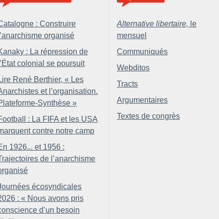
Catalogne : Construire
Alternative libertaire,
le
l’anarchisme organisé
mensuel
Kanaky : La répression de
Communiqués
l’État colonial se poursuit
Webditos
Lire René Berthier, «
Les
Tracts
Anarchistes et l’organisation.
Argumentaires
Plateforme-Synthèse
»
Textes de congrès
Football : La FIFA et les USA
marquent contre notre camp
En 1926... et 1956 :
Trajectoires de l’anarchisme
organisé
Journées écosyndicales
2026 : «
Nous avons pris
conscience d’un besoin