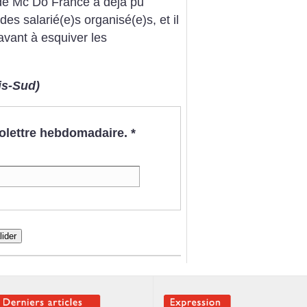
on de Mc Do France a déjà pu
es salarié(e)s organisé(e)s, et il
avant à esquiver les
is-Sud)
nfolettre hebdomadaire.
*
lider