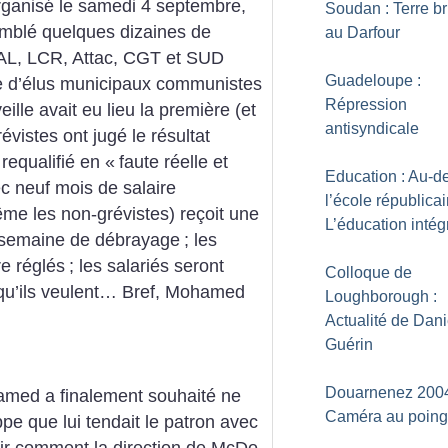
ganisé le samedi 4 septembre,
Soudan : Terre b
semblé quelques dizaines de
au Darfour
s, AL, LCR, Attac, CGT et SUD
Guadeloupe :
re d’élus municipaux communistes
Répression
eille avait eu lieu la première (et
antisyndicale
évistes ont jugé le résultat
 requalifié en «
faute réelle et
Education : Au-d
c neuf mois de salaire
l’école républica
ême les non-grévistes) reçoit une
L’éducation intég
a semaine de débrayage
; les
e réglés
; les salariés seront
Colloque de
qu’ils veulent… Bref, Mohamed
Loughborough :
Actualité de Dani
Guérin
Douarnenez 2004
amed a finalement souhaité ne
Caméra au poing
ppe que lui tendait le patron avec
avoir comment la direction de McDo