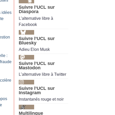
uttes
Suivre l’UCL sur
Diaspora
s idées
L’alternative libre à
te
Facebook
estion
Suivre l’UCL sur
Bluesky
Adieu Elon Musk
lle :
fraude
Suivre l’UCL sur
Mastodon
L’alternative libre à Twitter
colère
Suivre l’UCL sur
Instagram
opos
Instantanés rouge et noir
te
Multilingue