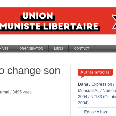
HIVES
ORGANISATION
LIENS
CONTACT
o change son
Dans
/
Expression
/
Mensuel AL
/
Numér
urnal
/
3495
vues
2004
/
N°133 (Octob
2004)
Edito : A bas