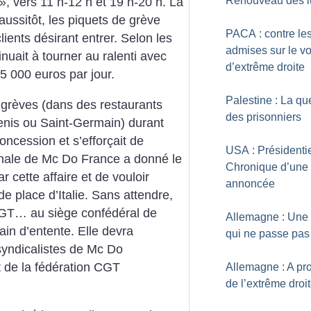
Renouveau des l
», vers 11 h-12 h et 19 h-20 h. La
aussitôt, les piquets de grève
PACA : contre le
ients désirant entrer. Selon les
admises sur le vo
inuait à tourner au ralenti avec
d’extrême droite
 5 000 euros par jour.
Palestine : La qu
grèves (dans des restaurants
des prisonniers
enis ou Saint-Germain) durant
oncession et s’efforçait de
USA : Présidentie
tionale de Mc Do France a donné le
Chronique d’une 
 cette affaire et de vouloir
annoncée
de place d’Italie. Sans attendre,
 CGT… au siège confédéral de
Allemagne : Une 
rain d’entente. Elle devra
qui ne passe pas
syndicalistes de Mc Do
 de la fédération CGT
Allemagne : A pr
de l’extrême droi