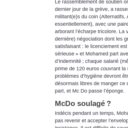
Le rassemblement de soutien or
dernier jour de la grève, a ras
militant(e)s du coin (Alternatif
essentiellement), avec une pai
arborant l’écharpe tricolore. La v
dernière) négociation dont les gr
satisfaisant : le licenciement est
sérieuse
» et Mohamed part ave
d’indemnité
; chaque salarié (m
prime de 120 euros couvrant l
problèmes d’hygiène devront êtr
désormais libres de manger ce 
part, et Mc Do passe l’éponge.
McDo soulagé
?
Indécis pendant un temps, Moh
pas revenir et accepter l’envelo
insistance. Il est difficile de s