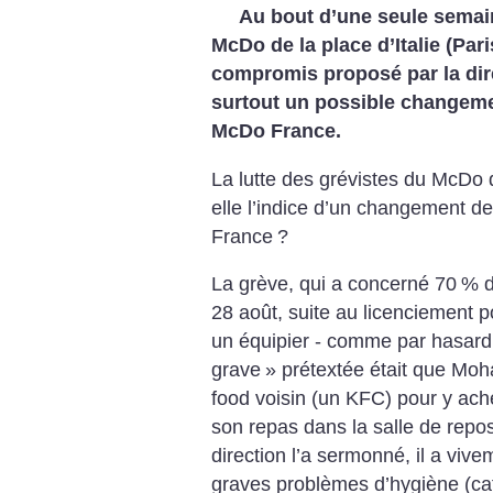
Au bout d’une seule semain
McDo de la place d’Italie (Paris
compromis proposé par la dire
surtout un possible changemen
McDo France.
La lutte des grévistes du McDo de
elle l’indice d’un changement de
France
?
La grève, qui a concerné 70
% d
28 août, suite au licenciement p
un équipier - comme par hasard
grave
» prétextée était que Moh
food voisin (un KFC) pour y ach
son repas dans la salle de repo
direction l’a sermonné, il a vi
graves problèmes d’hygiène (caf