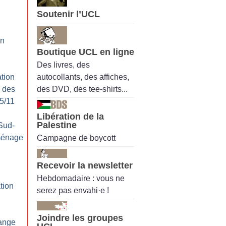
Soutenir l’UCL
en
Boutique UCL en ligne
Des livres, des
autocollants, des affiches,
tion
des DVD, des tee-shirts...
e des
25/11
Libération de la
Palestine
Sud-
ménage
Campagne de boycott
Recevoir la newsletter
Hebdomadaire : vous ne
tion
serez pas envahi·e !
Joindre les groupes
ange