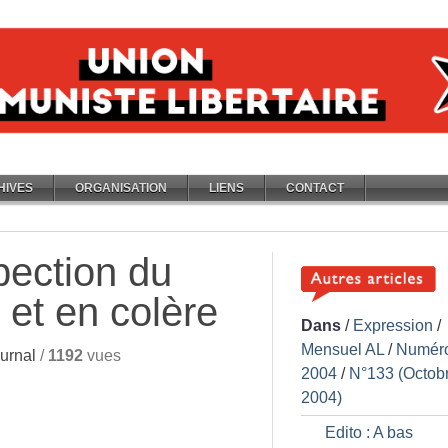
HIVES
ORGANISATION
LIENS
CONTACT
pection du
l et en colère
Dans
/
Expression
/
Mensuel AL
/
Numér
urnal
/
1192
vues
2004
/
N°133 (Octob
2004)
Edito : A bas