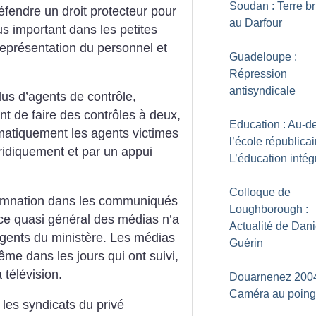
Soudan : Terre b
défendre un droit protecteur pour
au Darfour
lus important dans les petites
représentation du personnel et
Guadeloupe :
Répression
antisyndicale
lus d’agents de contrôle,
nt de faire des contrôles à deux,
Education : Au-d
ématiquement les agents victimes
l’école républica
ridiquement et par un appui
L’éducation intég
Colloque de
damnation dans les communiqués
Loughborough :
ence quasi général des médias n’a
Actualité de Dani
agents du ministère. Les médias
Guérin
ême dans les jours qui ont suivi,
 télévision.
Douarnenez 2004
Caméra au poing
les syndicats du privé