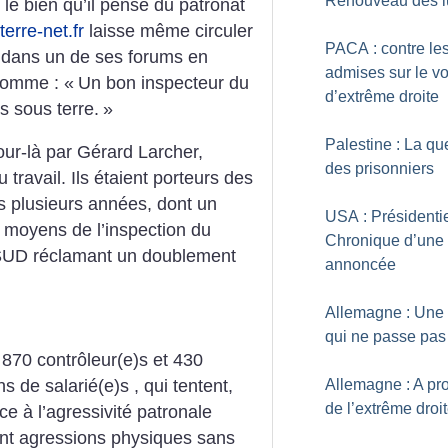
Renouveau des l
le bien qu’il pense du patronat
erre-net.fr
laisse même circuler
PACA : contre le
e dans un de ses forums en
admises sur le vo
comme : «
Un bon inspecteur du
d’extrême droite
ds sous terre.
»
Palestine : La qu
our-là par Gérard Larcher,
des prisonniers
 travail. Ils étaient porteurs des
s plusieurs années, dont un
USA : Présidentie
 moyens de l’inspection du
Chronique d’une 
t SUD réclamant un doublement
annoncée
Allemagne : Une 
qui ne passe pas
n 870 contrôleur(e)s et 430
s de salarié(e)s , qui tentent,
Allemagne : A pr
de l’extrême droi
 à l’agressivité patronale
ent agressions physiques sans