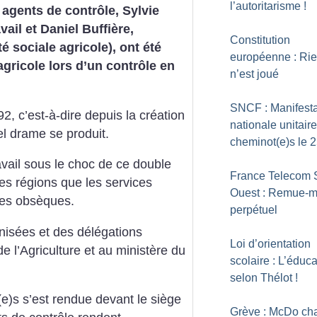
l’autoritarisme
!
agents de contrôle, Sylvie
ail et Daniel Buffière,
Constitution
é sociale agricole), ont été
européenne : Ri
gricole lors d’un contrôle en
n’est joué
SNCF : Manifesta
2, c’est-à-dire depuis la création
nationale unitair
tel drame se produit.
cheminot(e)s le 
avail sous le choc de ce double
France Telecom 
es régions que les services
Ouest : Remue-
 des obsèques.
perpétuel
nisées et des délégations
Loi d’orientation
e l’Agriculture et au ministère du
scolaire : L’éduca
selon Thélot
!
e)s s’est rendue devant le siège
Grève : McDo ch