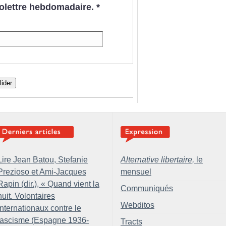
nfolettre hebdomadaire.
*
lider
Lire Jean Batou, Stefanie
Alternative libertaire,
le
Prezioso et Ami-Jacques
mensuel
Rapin (dir.), «
Quand vient la
Communiqués
nuit. Volontaires
Webditos
internationaux contre le
fascisme (Espagne 1936-
Tracts