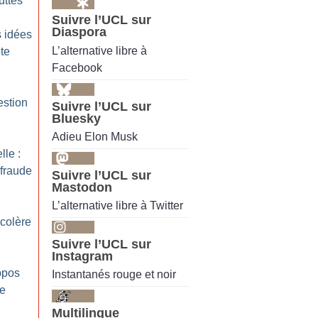
uttes
Suivre l’UCL sur
Diaspora
s idées
L’alternative libre à
te
Facebook
estion
Suivre l’UCL sur
Bluesky
Adieu Elon Musk
lle :
fraude
Suivre l’UCL sur
Mastodon
L’alternative libre à Twitter
colère
Suivre l’UCL sur
Instagram
opos
Instantanés rouge et noir
te
Multilingue