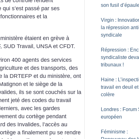
s de contrôle rendent
son fusil d’épaul
 qui s’est passé par ses
fonctionnaires et la
Virgin : Innovati
la répression anti
syndicale
ministère étaient en grève à
F, SUD Travail, UNSA et CFDT.
Répression : Enc
syndicaliste deva
viron 400 agents des services
tribunaux
!
agriculture et des transports, des
 la DRTEFP et du ministère, ont
Haine : L’inspect
Matignon et le siège de la
travail en deuil e
lides, ils se sont couchés sur la
colère
nt jeté des codes du travail
erniers, avec les gardes
Londres : Forum 
vement du cortège pendant
européen
rd des Invalides, l’accès au
Féminisme :
ortège a finalement pu se rendre