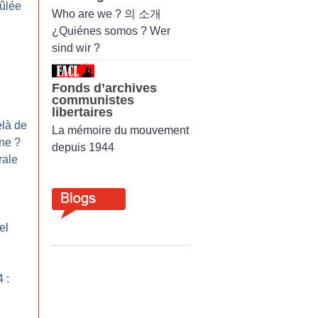
rûlée
Who are we ? 의 소개
¿Quiénes somos ? Wer
sind wir ?
Fonds d’archives
communistes
libertaires
elà de
La mémoire du mouvement
ine
?
depuis 1944
rale
el
 :