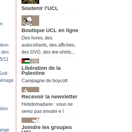
Soutenir l’UCL
en
Boutique UCL en ligne
Des livres, des
autocollants, des affiches,
tion
des DVD, des tee-shirts...
e des
25/11
Libération de la
Palestine
Sud-
ménage
Campagne de boycott
Recevoir la newsletter
Hebdomadaire : vous ne
tion
serez pas envahi·e !
Joindre les groupes
ange