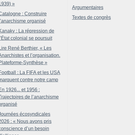
1939)
»
Argumentaires
Catalogne : Construire
Textes de congrès
l’anarchisme organisé
Kanaky : La répression de
l’État colonial se poursuit
Lire René Berthier, «
Les
Anarchistes et l’organisation.
Plateforme-Synthèse
»
Football : La FIFA et les USA
marquent contre notre camp
En 1926... et 1956 :
Trajectoires de l’anarchisme
organisé
Journées écosyndicales
2026 : «
Nous avons pris
conscience d’un besoin