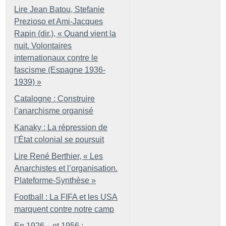
Lire Jean Batou, Stefanie
Prezioso et Ami-Jacques
Rapin (dir.), «
Quand vient la
nuit. Volontaires
internationaux contre le
fascisme (Espagne 1936-
1939)
»
Catalogne : Construire
l’anarchisme organisé
Kanaky : La répression de
l’État colonial se poursuit
Lire René Berthier, «
Les
Anarchistes et l’organisation.
Plateforme-Synthèse
»
Football : La FIFA et les USA
marquent contre notre camp
En 1926... et 1956 :