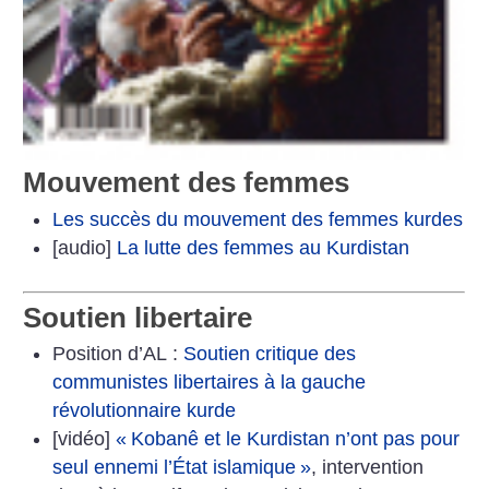
Mouvement des femmes
Les succès du mouvement des femmes kurdes
[audio]
La lutte des femmes au Kurdistan
Soutien libertaire
Position d’AL :
Soutien critique des
communistes libertaires à la gauche
révolutionnaire kurde
[vidéo]
«
Kobanê et le Kurdistan n’ont pas pour
seul ennemi l’État islamique
»
, intervention