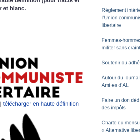
haute définition (pour tracts et
r et blanc.
Règlement intéri
l’Union communi
libertaire
Femmes-hommes
militer sans crain
Soutenir ou adhé
Autour du journal 
Ami
·
es d’AL
Faire un don déd
|
télécharger en haute définition
des impôts
Charte du mensu
«
Alternative liber