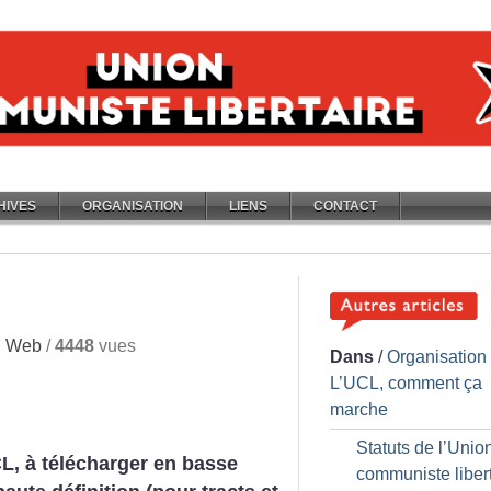
HIVES
ORGANISATION
LIENS
CONTACT
n Web
/
4448
vues
Dans
/
Organisation
L’UCL, comment ça
marche
Statuts de l’Unio
CL, à télécharger en basse
communiste liber