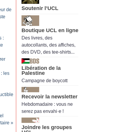
Soutenir l’UCL
eur de
ste
Boutique UCL en ligne
Des livres, des
 :
autocollants, des affiches,
te
des DVD, des tee-shirts...
rer
Libération de la
Palestine
: les
Campagne de boycott
uctible
Recevoir la newsletter
Hebdomadaire : vous ne
serez pas envahi·e !
el
taire
»
Joindre les groupes