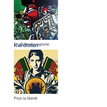
Ci-gît l’esclavagisme.
Kurdistan
Pour la liberté