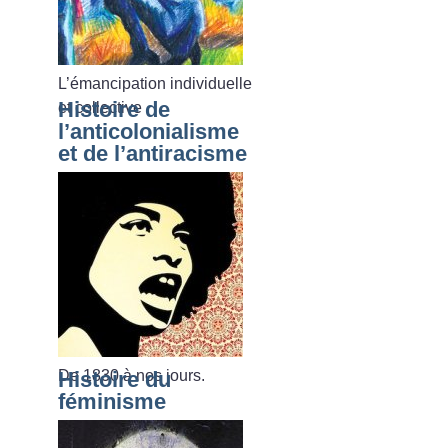
L’émancipation individuelle
Histoire de
et collective
l’anticolonialisme
et de l’antiracisme
De 1830 à nos jours.
Histoire du
féminisme