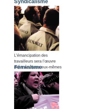
Syndicalisme
L’émancipation des
travailleurs sera l’œuvre
Féminisme
des travailleurs eux-mêmes