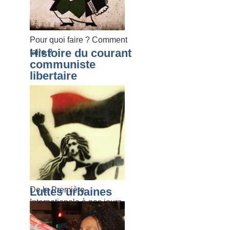
Pour quoi faire
? Comment
Histoire du courant
faire
?
communiste
libertaire
De la Première
Luttes urbaines
Internationale à nos jours.