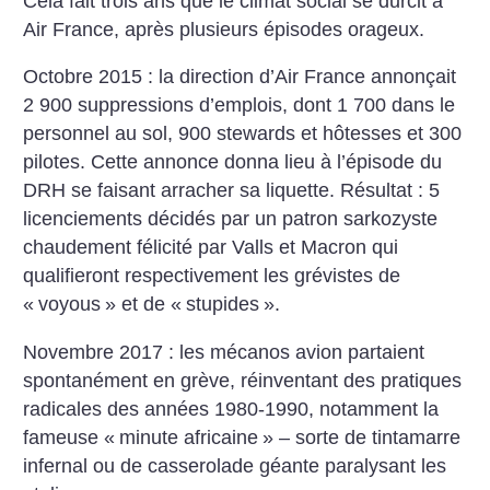
Cela fait trois ans que le climat social se durcit à
Air France, après plusieurs épisodes orageux.
Octobre 2015 : la direction d’Air France annonçait
2 900 suppressions d’emplois, dont 1 700 dans le
personnel au sol, 900 stewards et hôtesses et 300
pilotes. Cette annonce donna lieu à l’épisode du
DRH se faisant arracher sa liquette. Résultat : 5
licenciements décidés par un patron sarkozyste
chaudement félicité par Valls et Macron qui
qualifieront respectivement les grévistes de
«
voyous
» et de «
stupides
».
Novembre 2017 : les mécanos avion partaient
spontanément en grève, réinventant des pratiques
radicales des années 1980-1990, notamment la
fameuse «
minute africaine
» – sorte de tintamarre
infernal ou de casserolade géante paralysant les