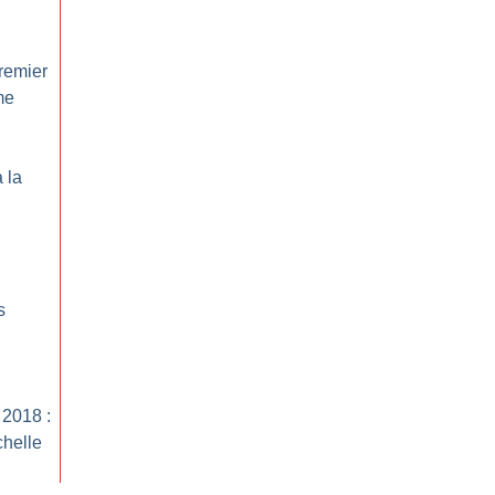
remier
me
 la
s
 2018 :
helle