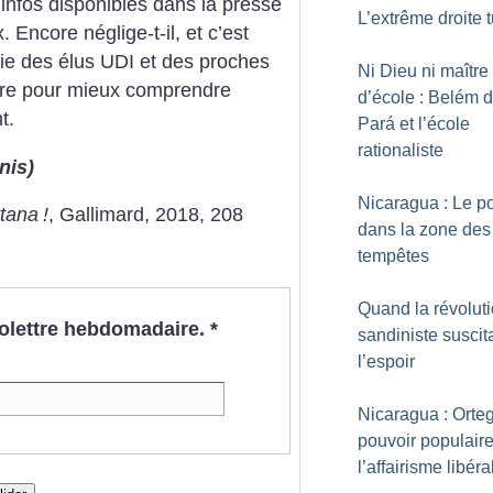
infos disponibles dans la presse
L’extrême droite 
. Encore néglige-t-il, et c’est
 lie des élus UDI et des proches
Ni Dieu ni maître
lire pour mieux comprendre
d’école : Belém 
t.
Pará et l’école
rationaliste
nis)
Nicaragua : Le p
rtana
!
, Gallimard, 2018, 208
dans la zone des
tempêtes
Quand la révolut
nfolettre hebdomadaire.
*
sandiniste suscita
l’espoir
Nicaragua : Orte
pouvoir populaire
l’affairisme libéra