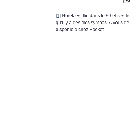
Va
[
1
]
Norek est flic dans le 93 et ses tr
qu’il y a des flics sympas. A vous de 
disponible chez Pocket