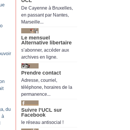
UCL
tue
De Cayenne à Bruxelles,
en passant par Nantes,
Marseille...
do
Le mensuel
Alternative libertaire
s’abonner, accéder aux
ouvoir
archives en ligne.
Prendre contact
Adresse, courriel,
ion
téléphone, horaires de la
it
permanence...
ga, du
Suivre l’UCL sur
Facebook
 à
le réseau antisocial !
l