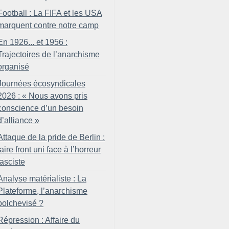
Football : La FIFA et les USA
marquent contre notre camp
En 1926... et 1956 :
Trajectoires de l’anarchisme
organisé
Journées écosyndicales
2026 : «
Nous avons pris
conscience d’un besoin
d’alliance
»
Attaque de la pride de Berlin :
faire front uni face à l’horreur
fasciste
Analyse matérialiste : La
Plateforme, l’anarchisme
bolchevisé
?
Répression : Affaire du