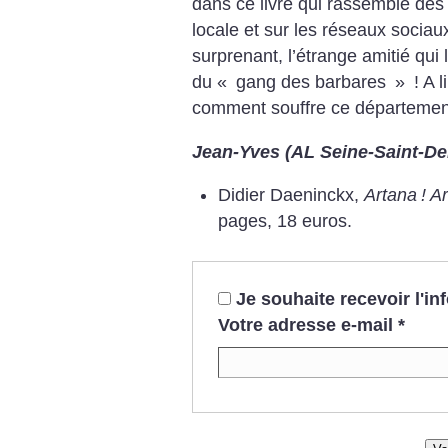
dans ce livre qui rassemble des 
locale et sur les réseaux sociaux
surprenant, l’étrange amitié qui
du «
gang des barbares
»
! A 
comment souffre ce départemen
Jean-Yves (AL Seine-Saint-De
Didier Daeninckx,
Artana
! A
pages, 18 euros.
Je souhaite recevoir l'i
Votre adresse e-mail
*