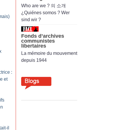
Who are we ? 의 소개
¿Quiénes somos ? Wer
mais)
sind wir ?
Fonds d’archives
communistes
libertaires
x
La mémoire du mouvement
depuis 1944
trice :
e et
ifs
on
it-il