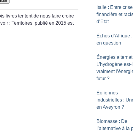
lider
Italie : Entre crise
financière et rac
ois livres tentent de nous faire croire
d’État
voir : Territoires, publié en 2015 est
Échos d’Afrique :
en question
Énergies alternat
L’hydrogène est-i
vraiment l’énergi
futur
?
Éoliennes
industrielles : U
en Aveyron
?
Biomasse : De
l’alternative à l