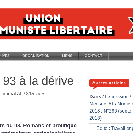
HIVES
ORGANISATION
LIENS
CONTACT
 93 à la dérive
journal AL
/
815
vues
Dans
/
Expression
/
Mensuel AL
/
Numér
2018
/
N°286 (septe
2018)
rs du 93. Romancier prolifique
Édito : Travailler 