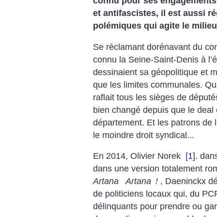
connu pour ses engagements an
et antifascistes, il est aussi
polémiques qui agite le milieu
Se réclamant dorénavant du comm
connu la Seine-Saint-Denis à l’
dessinaient sa géopolitique et m
que les limites communales. Qu
raflait tous les sièges de déput
bien changé depuis que le deal 
département. Et les patrons de 
le moindre droit syndical...
En 2014, Olivier Norek
[
1
]
. dans
dans une version totalement rom
Artana Artana
!
, Daeninckx dé
de politiciens locaux qui, du PC
délinquants pour prendre ou gard