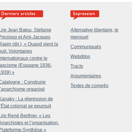
Lire Jean Batou, Stefanie
Alternative libertaire,
le
Prezioso et Ami-Jacques
mensuel
Rapin (dir.), «
Quand vient la
Communiqués
nuit. Volontaires
Webditos
internationaux contre le
fascisme (Espagne 1936-
Tracts
1939)
»
Argumentaires
Catalogne : Construire
Textes de congrès
l’anarchisme organisé
Kanaky : La répression de
l’État colonial se poursuit
Lire René Berthier, «
Les
Anarchistes et l’organisation.
Plateforme-Synthèse
»