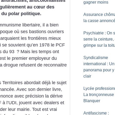
tiracistes, anticolonialistes
gagner moins
 régulièrement au cœur des
 du polar politique.
Assurance chôma
la casse annonc
unisme libertaire, il a bien
époque où ses bastions ouvriers
Psychiatrie : On 
arquaient les frontières mieux
serre la ceinture,
i se souvient qu’en 1978 le PCF
grimpe sur la toit
és du 93
? Mais les temps ont
Syndicalisme
est le premier employeur du
international : Un
la drogue refusent de reconnaitre
panorama pour y 
clair
 Territoires abordait déjà le sujet
Lycée professionn
ancée. Avec son dernier livre,
La tronçonneuse
nonce avec précision la dérive
Blanquer
F à l’UDI, jouent avec dealers et
er leur mairie. Tout est vrai
Antifascisme :