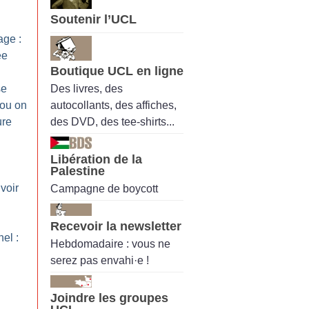
Soutenir l’UCL
ge :
ée
Boutique UCL en ligne
Des livres, des
se
autocollants, des affiches,
 ou on
des DVD, des tee-shirts...
ure
Libération de la
Palestine
voir
Campagne de boycott
Recevoir la newsletter
el :
Hebdomadaire : vous ne
serez pas envahi·e !
Joindre les groupes