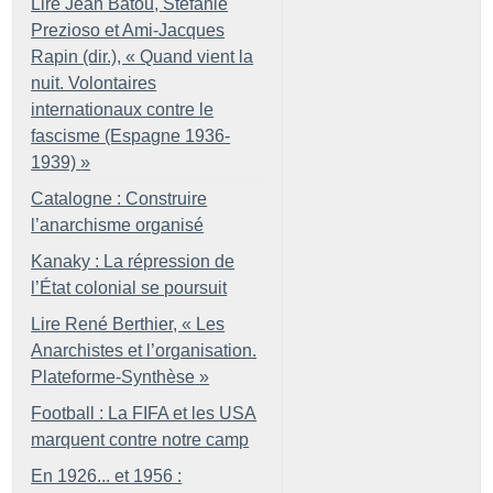
Lire Jean Batou, Stefanie
Prezioso et Ami-Jacques
Rapin (dir.), «
Quand vient la
nuit. Volontaires
internationaux contre le
fascisme (Espagne 1936-
1939)
»
Catalogne : Construire
l’anarchisme organisé
Kanaky : La répression de
l’État colonial se poursuit
Lire René Berthier, «
Les
Anarchistes et l’organisation.
Plateforme-Synthèse
»
Football : La FIFA et les USA
marquent contre notre camp
En 1926... et 1956 :