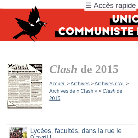
☰ Accès rapide
Clash
de 2015
Accueil
>
Archives
>
Archives d’AL
>
Archives de «
Clash
»
>
Clash
de
2015
Lycées, facultés, dans la rue le
9 avril
!