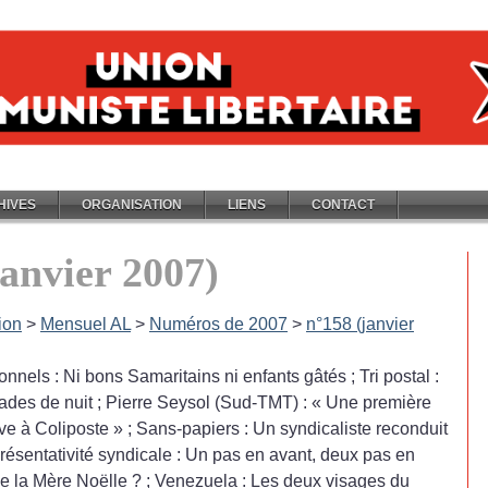
HIVES
ORGANISATION
LIENS
CONTACT
janvier 2007)
ion
>
Mensuel AL
>
Numéros de 2007
>
n°158 (janvier
onnels : Ni bons Samaritains ni enfants gâtés
; Tri postal :
ades de nuit
; Pierre Seysol (Sud-TMT) : «
Une première
ve à Coliposte
»
; Sans-papiers : Un syndicaliste reconduit
résentativité syndicale : Un pas en avant, deux pas en
sée la Mère Noëlle
?
; Venezuela : Les deux visages du