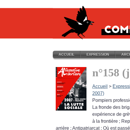
ACCUEIL
EXPRESSION
ARC
n°158 (
Accueil
>
Express
2007)
Pompiers professi
La fronde des brig
expérience de grè
à la frontière
; Rep
arrière
; Antipatriarcat : Où est pas