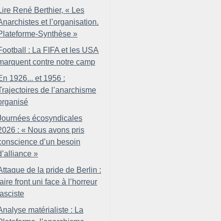
Lire René Berthier, «
Les
Anarchistes et l’organisation.
Plateforme-Synthèse
»
Football : La FIFA et les USA
marquent contre notre camp
En 1926... et 1956 :
Trajectoires de l’anarchisme
organisé
Journées écosyndicales
2026 : «
Nous avons pris
conscience d’un besoin
d’alliance
»
Attaque de la pride de Berlin :
faire front uni face à l’horreur
fasciste
Analyse matérialiste : La