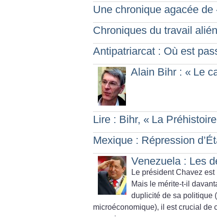
Une chronique agacée de 
Chroniques du travail alié
Antipatriarcat : Où est pa
Alain Bihr : «
Le ca
Lire : Bihr, «
La Préhistoire
Mexique : Répression d’É
Venezuela : Les d
Le président Chavez est
Mais le mérite-t-il dava
duplicité de sa politiqu
microéconomique), il est crucial d