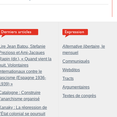
Lire Jean Batou, Stefanie
Alternative libertaire,
le
Prezioso et Ami-Jacques
mensuel
Rapin (dir.), «
Quand vient la
Communiqués
nuit. Volontaires
Webditos
internationaux contre le
fascisme (Espagne 1936-
Tracts
1939)
»
Argumentaires
Catalogne : Construire
Textes de congrès
l’anarchisme organisé
Kanaky : La répression de
l’État colonial se poursuit