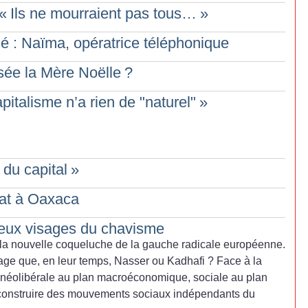
«
Ils ne mourraient pas tous…
»
né : Naïma, opératrice téléphonique
ssée la Mère Noëlle
?
pitalisme n’a rien de "naturel"
»
 du capital
»
tat à Oaxaca
eux visages du chavisme
 la nouvelle coqueluche de la gauche radicale européenne.
ntage que, en leur temps, Nasser ou Kadhafi
? Face à la
e (néolibérale au plan macroéconomique, sociale au plan
e construire des mouvements sociaux indépendants du