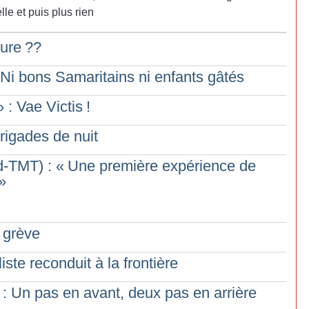
le et puis plus rien
ture
??
Ni bons Samaritains ni enfants gâtés
» : Vae Victis
!
brigades de nuit
d-TMT) : «
Une première expérience de
»
 grève
ste reconduit à la frontière
 : Un pas en avant, deux pas en arrière