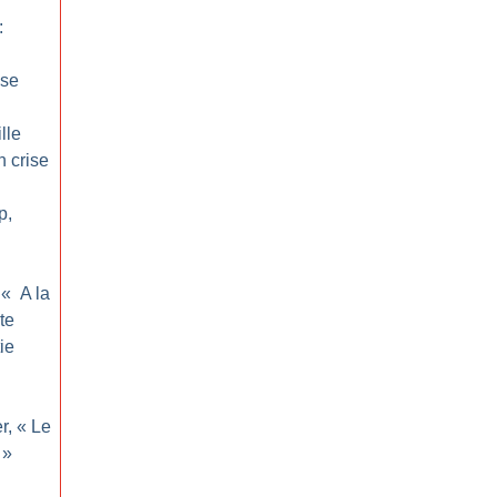
:
sse
lle
n crise
p,
 «
A la
te
ie
r, «
Le
»