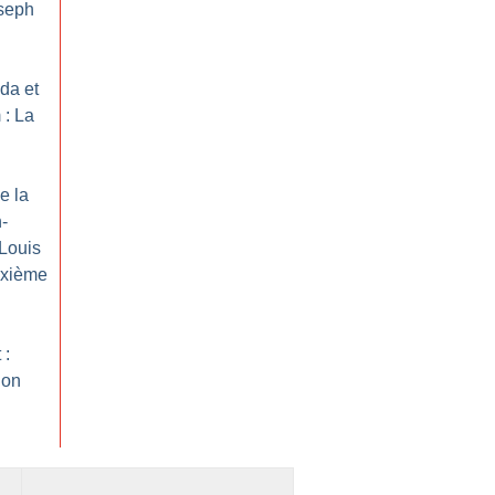
oseph
ada et
 : La
e la
-
 Louis
uxième
 :
ion