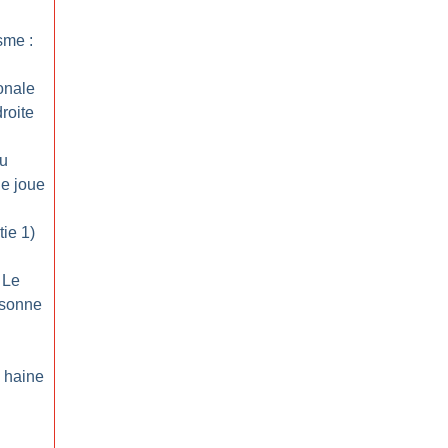
sme :
onale
roite
du
Je joue
tie 1)
 Le
rsonne
 haine