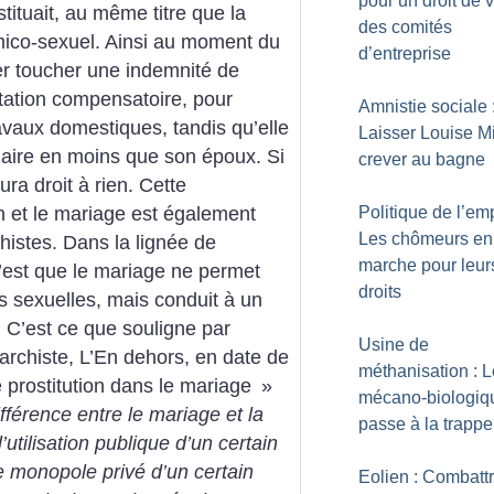
pour un droit de 
tituait, au même titre que la
des comités
mico-sexuel. Ainsi au moment du
d’entreprise
er toucher une indemnité de
tion compensatoire, pour
Amnistie sociale 
ravaux domestiques, tandis qu’elle
Laisser Louise M
aire en moins que son époux. Si
crever au bagne
ura droit à rien.
Cette
n et le mariage est également
Politique de l’emp
Les chômeurs en
histes. Dans la lignée de
marche pour leur
c’est que le mariage ne permet
droits
ns sexuelles, mais conduit à un
t. C’est ce que souligne par
Usine de
archiste, L’En dehors, en date de
méthanisation : Le
prostitution dans le mariage
»
mécano-biologiq
ifférence entre le mariage et la
passe à la trappe
l’utilisation publique d’un certain
e monopole privé d’un certain
Eolien : Combattr