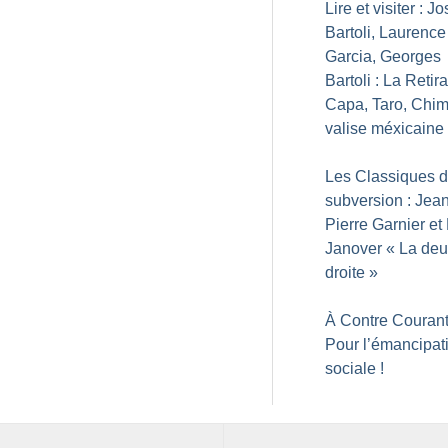
Lire et visiter : J
Bartoli, Laurence
Garcia, Georges
Bartoli : La Retir
Capa, Taro, Chim
valise méxicaine
Les Classiques d
subversion : Jean
Pierre Garnier et
Janover «
La de
droite
»
À Contre Courant
Pour l’émancipat
sociale
!