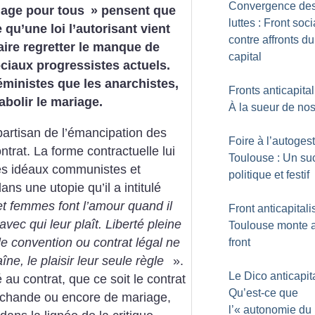
Convergence de
age pour tous
» pensent que
luttes : Front soci
 qu’une loi l’autorisant vient
contre affronts du
aire regretter le manque de
capital
ciaux progressistes actuels.
féministes que les anarchistes,
Fronts anticapital
’abolir le mariage.
À la sueur de nos
artisan de l’émancipation des
Foire à l’autoges
ntrat. La forme contractuelle lui
Toulouse : Un su
 ses idéaux communistes et
politique et festif
ans une utopie qu’il a intitulé
 femmes font l’amour quand il
Front anticapitalis
 avec qui leur plaît. Liberté pleine
Toulouse monte 
lle convention ou contrat légal ne
front
aîne, le plaisir leur seule règle
».
Le Dico anti­capita
 au contrat, que ce soit le contrat
Qu’est-ce que
archande ou encore de mariage,
l’«
autonomie du