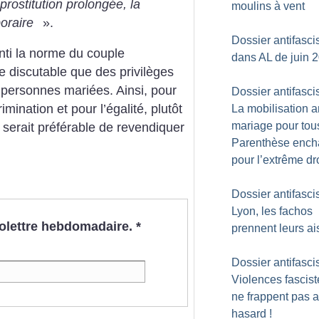
prostitution prolongée, la
moulins à vent
oraire
».
Dossier antifasc
nti la norme du couple
dans AL de juin 
e discutable que des privilèges
 personnes mariées. Ainsi, pour
Dossier antifasci
imination et pour l’égalité, plutôt
La mobilisation an
mariage pour tous
il serait préférable de revendiquer
Parenthèse ench
pour l’extrême dr
Dossier antifasci
Lyon, les fachos
nfolettre hebdomadaire.
*
prennent leurs ai
Dossier antifasci
Violences fasciste
ne frappent pas 
hasard
!