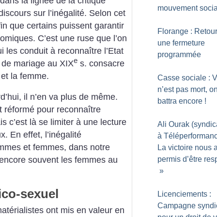
 dans la lignée de la critique
mouvement socia
scours sur l’inégalité. Selon cet
fin que certains puissent garantir
Florange : Retour
onomiques. C’est une ruse que l’on
une fermeture
 les conduit à reconnaître l’Etat
programmée
e
at de mariage au XIX
s. consacre
i et la femme.
Casse sociale : V
n’est pas mort, o
d’hui, il n’en va plus de même.
battra encore
!
t réformé pour reconnaître
s c’est là se limiter à une lecture
Ali Ourak (syndic
 En effet, l’inégalité
à Téléperformanc
ommes et femmes, dans notre
La victoire nous 
permis d’être re
se encore souvent les femmes au
»
co-sexuel
Licenciements :
Campagne syndi
matérialistes ont mis en valeur en