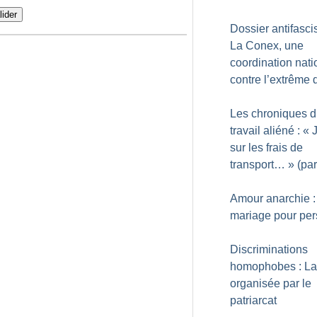
lider
Dossier antifasci
La Conex, une
coordination nati
contre l’extrême d
Les chroniques 
travail aliéné : «
sur les frais de
transport…
» (par
Amour anarchie :
mariage pour pe
Discriminations
homophobes : La
organisée par le
patriarcat