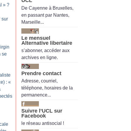
UCL
l
»
?
De Cayenne à Bruxelles,
en passant par Nantes,
 sur
Marseille...
Le mensuel
Alternative libertaire
irgin
s’abonner, accéder aux
n se
archives en ligne.
Prendre contact
aliste
Adresse, courriel,
e) : «
téléphone, horaires de la
a
permanence...
spectés
Suivre l’UCL sur
Facebook
le réseau antisocial !
cale