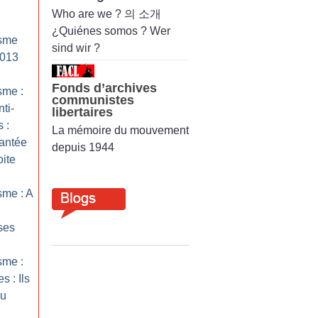
Who are we ? 의 소개
¿Quiénes somos ? Wer
isme
sind wir ?
2013
Fonds d’archives
sme :
communistes
ti-
libertaires
 :
La mémoire du mouvement
antée
depuis 1944
oite
sme : A
ses
sme :
s : Ils
au