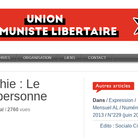
HIVES
ORGANISATION
LIENS
CONTACT
ie : Le
personne
Dans
/
Expression
/
Mensuel AL
/
Numér
al
/
2760
vues
2013
/
N°229 (juin 2
Edito : Socialo C