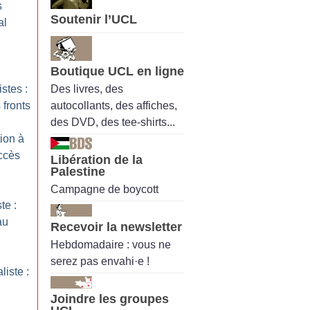
s
Soutenir l’UCL
al
Boutique UCL en ligne
Des livres, des
istes :
autocollants, des affiches,
 fronts
des DVD, des tee-shirts...
tion à
ccès
Libération de la
Palestine
Campagne de boycott
te :
au
Recevoir la newsletter
Hebdomadaire : vous ne
serez pas envahi·e !
liste :
Joindre les groupes