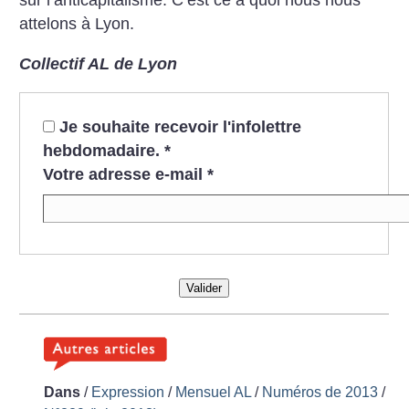
sur l’anticapitalisme. C’est ce à quoi nous nous
attelons à Lyon.
Collectif AL de Lyon
Je souhaite recevoir l'infolettre
hebdomadaire.
*
Votre adresse e-mail
*
Valider
Dans
/
Expression
/
Mensuel AL
/
Numéros de 2013
/