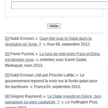
Valider
[
1
]
Nabil Ennasri, «
Quel rôle joue le Qatar dans la
révolution en Syrie
?
», Rue 89, septembre 2012.
[
2
]
Pierre Puchot, «
La lune de miel entre Paris et Doha
est derrière nous
», entretien avec Karim Sader,
Mediapart, mars 2013.
[
3
]
Nabil Ennasri, cité par Priscille Lafitte, «
Le
gouvernement reprend la main sur le fonds qatari pour
les banlieues
», France24, septembre 2012.
[
4
]
Gregory Raymond, «
Le Qatar investit en Grèce : bon
samaritain ou ogre capitaliste
?
», Le Huffington Post,
janvier 2013.