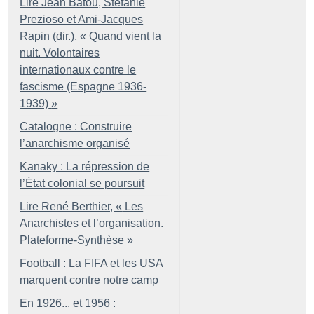
Lire Jean Batou, Stefanie
Prezioso et Ami-Jacques
Rapin (dir.), «
Quand vient la
nuit. Volontaires
internationaux contre le
fascisme (Espagne 1936-
1939)
»
Catalogne : Construire
l’anarchisme organisé
Kanaky : La répression de
l’État colonial se poursuit
Lire René Berthier, «
Les
Anarchistes et l’organisation.
Plateforme-Synthèse
»
Football : La FIFA et les USA
marquent contre notre camp
En 1926... et 1956 :