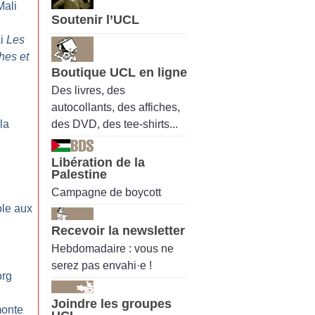
Mali
Soutenir l’UCL
ai
Les
hes et
Boutique UCL en ligne
Des livres, des
autocollants, des affiches,
des DVD, des tee-shirts...
la
Libération de la
Palestine
Campagne de boycott
ole aux
Recevoir la newsletter
Hebdomadaire : vous ne
serez pas envahi·e !
org
Joindre les groupes
monte