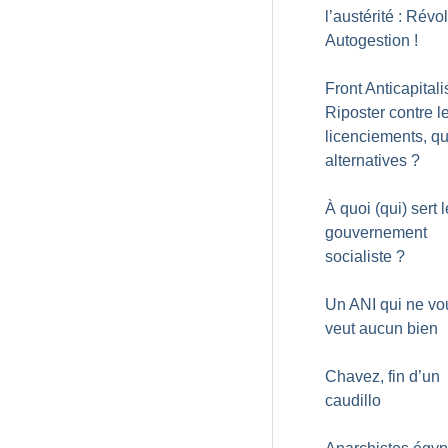
l’austérité : Révo
Autogestion
!
Front Anticapitalis
Riposter contre l
licenciements, qu
alternatives
?
À quoi (qui) sert l
gouvernement
socialiste
?
Un ANI qui ne vo
veut aucun bien
Chavez, fin d’un
caudillo