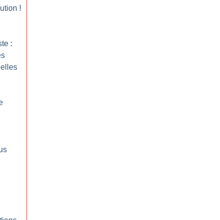
lution
!
te :
es
elles
e
us