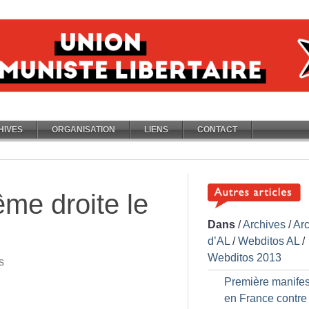
HIVES
ORGANISATION
LIENS
CONTACT
ême droite le
Dans
/
Archives
/
Ar
d’AL
/
Webditos AL
/
Webditos 2013
s
Première manifes
en France contre