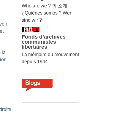
Who are we ? 의 소개
¿Quiénes somos ? Wer
sind wir ?
voir
et
Fonds d’archives
communistes
libertaires
 la
La mémoire du mouvement
tion
depuis 1944
droite
c