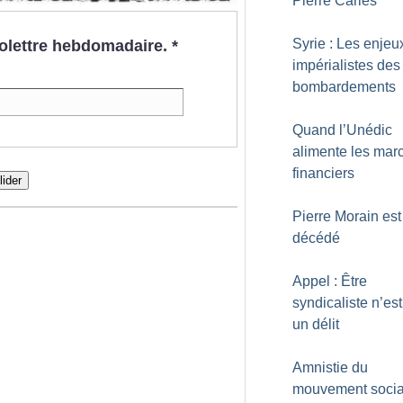
Pierre Carles
Syrie : Les enjeu
nfolettre hebdomadaire.
*
impérialistes des
bombardements
Quand l’Unédic
alimente les mar
financiers
lider
Pierre Morain est
décédé
Appel : Être
syndicaliste n’es
un délit
Amnistie du
mouvement social