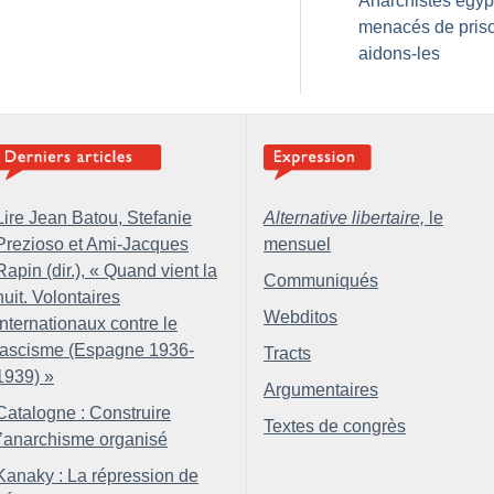
Anarchistes égyp
menacés de priso
aidons-les
Lire Jean Batou, Stefanie
Alternative libertaire,
le
Prezioso et Ami-Jacques
mensuel
Rapin (dir.), «
Quand vient la
Communiqués
nuit. Volontaires
Webditos
internationaux contre le
fascisme (Espagne 1936-
Tracts
1939)
»
Argumentaires
Catalogne : Construire
Textes de congrès
l’anarchisme organisé
Kanaky : La répression de