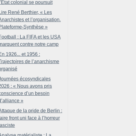
l’État colonial se poursuit
Lire René Berthier, «
Les
Anarchistes et l’organisation.
Plateforme-Synthèse
»
Football : La FIFA et les USA
marquent contre notre camp
En 1926... et 1956 :
Trajectoires de l’anarchisme
organisé
Journées écosyndicales
2026 : «
Nous avons pris
conscience d’un besoin
d’alliance
»
Attaque de la pride de Berlin :
faire front uni face à l’horreur
fasciste
Analyse matérialiste : La