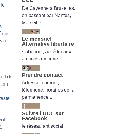
UCL
 le
De Cayenne à Bruxelles,
en passant par Nantes,
Marseille...
s
même
Le mensuel
ski
Alternative libertaire
s’abonner, accéder aux
archives en ligne.
Prendre contact
roit de
Adresse, courriel,
tion
téléphone, horaires de la
permanence...
teste
Suivre l’UCL sur
Facebook
ent
le réseau antisocial !
à