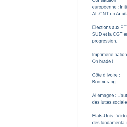
Constitution
européenne : Initi
AL-CNT en Aquit
Elections aux PT
SUD et la CGT e
progression.
Imprimerie nation
On brade
!
Côte d’Ivoire :
Boomerang
Allemagne : L’a
des luttes social
Etats-Unis : Victo
des fondamentali