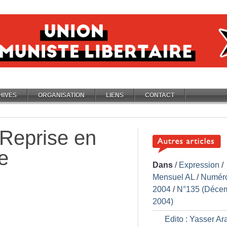
HIVES
ORGANISATION
LIENS
CONTACT
Reprise en
e
Dans
/
Expression
/
Mensuel AL
/
Numér
2004
/
N°135 (Déce
2004)
Edito : Yasser Ara