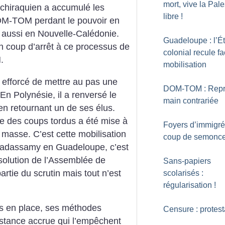
mort, vive la Pale
 chiraquien a accumulé les
libre
!
DOM-TOM perdant le pouvoir en
aussi en Nouvelle-Calédonie.
Guadeloupe : l’Ét
r un coup d’arrêt à ce processus de
colonial recule fa
.
mobilisation
 efforcé de mettre au pas une
DOM-TOM : Repr
En Polynésie, il a renversé le
main contrariée
n retournant un de ses élus.
ie des coups tordus a été mise à
Foyers d’immigré
e masse.
C’est cette mobilisation
coup de semonc
 Madassamy en Guadeloupe, c’est
issolution de l’Assemblée de
Sans-papiers
artie du scrutin mais tout n’est
scolarisés :
régularisation
!
urs en place, ses méthodes
Censure : protest
sistance accrue qui l’empêchent