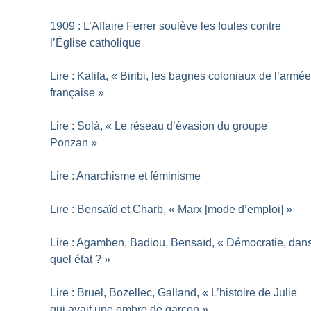
1909 : L’Affaire Ferrer soulève les foules contre
l’Église catholique
Lire : Kalifa, «
Biribi, les bagnes coloniaux de l’armé
française
»
Lire : Solà, «
Le réseau d’évasion du groupe
Ponzan
»
Lire : Anarchisme et féminisme
Lire : Bensaïd et Charb, «
Marx [mode d’emploi]
»
Lire : Agamben, Badiou, Bensaïd, «
Démocratie, dan
quel état
?
»
Lire : Bruel, Bozellec, Galland, «
L’histoire de Julie
qui avait une ombre de garçon
»