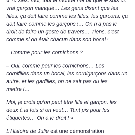
«
Tu sais, moi, tout le
monde me dit que je
suis un
vrai garçon
manqué… Les gens disent que les
filles, ça doit
faire comme les filles,
les garçons, ça
doit faire comme les garçons
!… On n’a pas le
droit de faire un geste
de travers… Tiens, c’est
comme si on était chacun dans son bocal
!…
– Comme pour les
cornichons
?
– Oui, comme pour les cornichons… Les
cornifilles dans un
bocal, les cornigarçons dans un
autre, et les garfilles, on ne sait
pas où les
mettre
!…
Moi, je crois qu’on peut être
fille et garçon, les
deux à la fois
si on veut… Tant pis pour les
étiquettes… On a le droit
!
»
L’Histoire de Julie
est une
démonstration