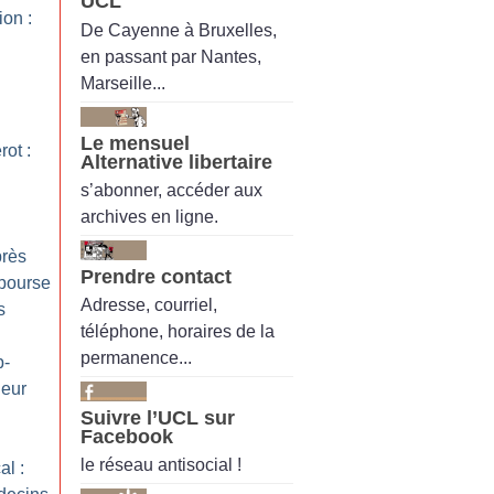
UCL
ion :
De Cayenne à Bruxelles,
en passant par Nantes,
Marseille...
Le mensuel
ot :
Alternative libertaire
s’abonner, accéder aux
archives en ligne.
près
Prendre contact
 bourse
Adresse, courriel,
s
téléphone, horaires de la
permanence...
p-
deur
Suivre l’UCL sur
Facebook
le réseau antisocial !
al :