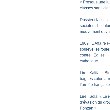
«
Presque une lu
classes sans cla
Dossier classes
sociales : Le futu
mouvement ouvri
1909 : L’Affaire F
soulève les foule
contre l’Église
catholique
Lire : Kalifa, «
Bir
bagnes coloniau
l’armée française
Lire : Solà, «
Le 
d’évasion du gro
Ponzan
»