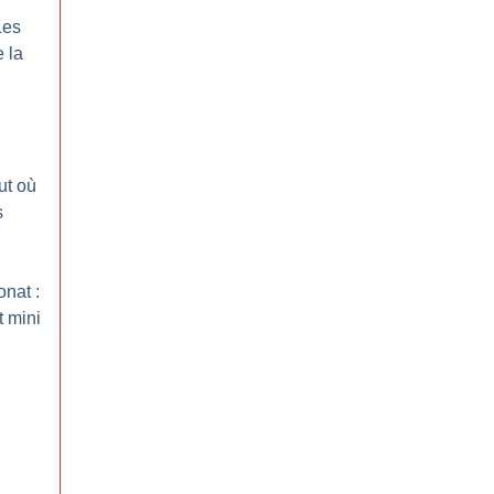
Les
 la
out où
s
onat :
t mini