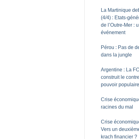
La Martinique de
(4/4) : Etats-gén
de l’Outre-Mer : 
événement
Pérou : Pas de de
dans la jungle
Argentine : La F
construit le contr
pouvoir populair
Crise économique
racines du mal
Crise économique
Vers un deuxièm
krach financier
?