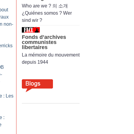
Who are we ? 의 소개
bout
¿Quiénes somos ? Wer
éraux
sind wir ?
un non-
Fonds d’archives
communistes
rricks
libertaires
La mémoire du mouvement
depuis 1944
OB
e-
e
 : Les
 :
e