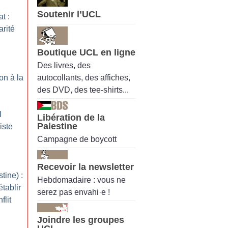
Soutenir l’UCL
t :
arité
Boutique UCL en ligne
Des livres, des
autocollants, des affiches,
on à la
des DVD, des tee-shirts...
l
Libération de la
Palestine
iste
Campagne de boycott
Recevoir la newsletter
tine) :
Hebdomadaire : vous ne
tablir
serez pas envahi·e !
flit
Joindre les groupes