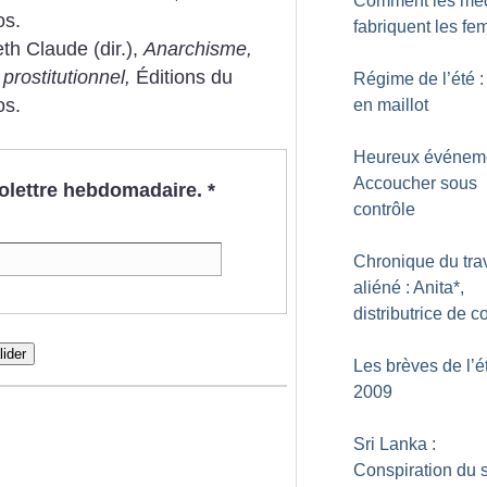
Comment les mé
os.
fabriquent les f
th Claude (dir.),
Anarchisme,
prostitutionnel,
Éditions du
Régime de l’été :
os.
en maillot
Heureux événeme
Accoucher sous
nfolettre hebdomadaire.
*
contrôle
Chronique du trav
aliéné : Anita*,
distributrice de co
lider
Les brèves de l’é
2009
Sri Lanka :
Conspiration du 