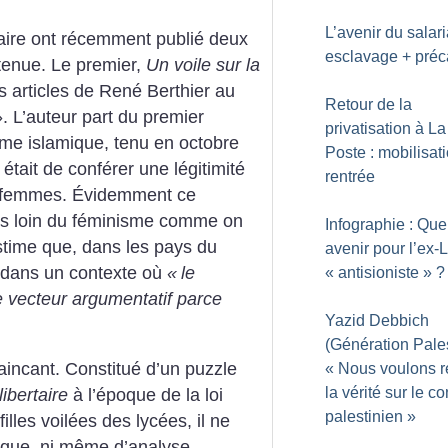
L’avenir du salaria
taire ont récemment publié deux
esclavage + préc
tenue. Le premier,
Un voile sur la
ois articles de René Berthier au
Retour de la
». L’auteur part du premier
privatisation à La
sme islamique, tenu en octobre
Poste : mobilisati
était de conférer une légitimité
rentrée
s-femmes. Évidemment ce
rès loin du féminisme comme on
Infographie : Que
estime que, dans les pays du
avenir pour l’ex-L
, dans un contexte où
«
le
«
antisioniste
»
?
e vecteur argumentatif parce
Yazid Debbich
(Génération Pales
aincant. Constitué d’un puzzle
«
Nous voulons ré
la vérité sur le con
ibertaire
à l’époque de la loi
palestinien
»
lles voilées des lycées, il ne
tique, ni même d’analyse