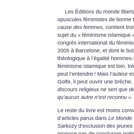
Les Éditions du monde liber
opuscules féministes de bonne 
cause des femmes
, contient tr
sujet du «
féminisme islamique
congrès international du fémini
2005 à Barcelone, et dont le but 
théologique à l’égalité homme
féminisme islamique est loin, t
peut l’entendre
! Mais l’auteur 
Golfe, il peut ouvrir une brèche
discours religieux ne sert que d
qu’aucun autre n’est reconnu
».
Le reste du livre est moins conv
d’articles parus dans
Le Monde l
Sarkozy d’exclusion des jeunes fi
propose pas de conclusion poli