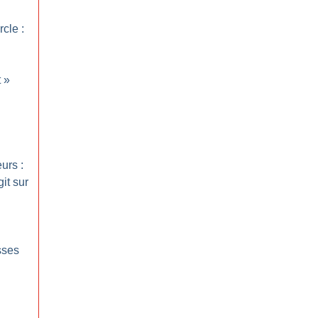
cle :
t
»
urs :
it sur
sses