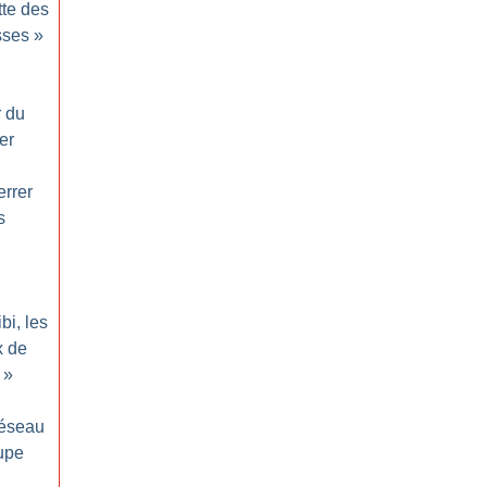
tte des
sses
»
r du
er
errer
s
ibi, les
x de
»
réseau
upe