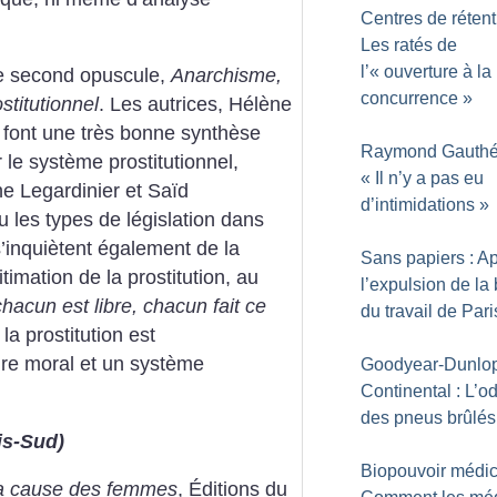
Centres de rétent
Les ratés de
l’«
ouverture à la
le second opuscule,
Anarchisme,
concurrence
»
stitutionnel
. Les autrices, Hélène
 font une très bonne
synthèse
Raymond Gauthér
 le système prostitutionnel,
«
Il n’y a pas eu
e Legardinier et Saïd
d’intimidations
»
u les types de législation dans
s’inquiètent également de la
Sans papiers : A
timation de la prostitution, au
l’expulsion de la
chacun est libre, chacun fait ce
du travail de Pari
 la prostitution est
rdre moral et un système
Goodyear-Dunlo
Continental : L’o
des pneus brûlés
is-Sud)
Biopouvoir médic
 la cause des femmes
, Éditions du