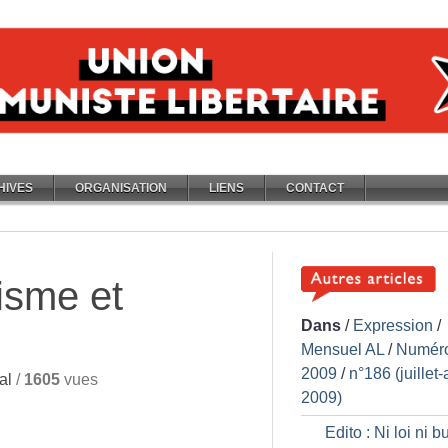
HIVES
ORGANISATION
LIENS
CONTACT
hisme et
Dans
/
Expression
/
Mensuel AL
/
Numér
2009
/
n°186 (juillet-
al
/
1605
vues
2009)
Edito : Ni loi ni b