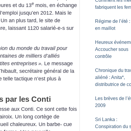
Comment les mé
e
ures et du 13
mois, en échange
fabriquent les f
l’emploi
jusqu’en 2012. Mais le
 Un an
plus tard, le site de
Régime de l’été :
re, laissant 1120 salarié-e-s sur
en maillot
Heureux événeme
nion du monde du travail
pour
Accoucher sous
taines de milliers d’alliés
contrôle
tites entreprises
».
Le
message
Chronique du trav
ibault, secrétaire
général de la
aliéné : Anita*,
 telle tactique
n’est plus à
distributrice de co
s par les Conti
Les brèves de l’é
2009
esse aux Conti. Ce sont cette fois
airoix. Un long cortège
de
Sri Lanka :
ueil chaleureux. Un barbe-
cue
Conspiration du 