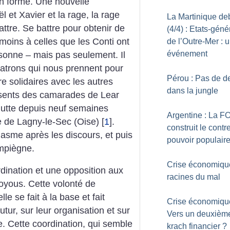
n forme. Une nouvelle
et Xavier et la rage, la
rage
La Martinique de
ttre. Se battre pour obtenir
de
(4/4) : Etats-gén
moins à celles que les Conti
ont
de l’Outre-Mer : 
événement
sonne – mais pas seulement.
Il
atrons qui nous prennent
pour
Pérou : Pas de de
tre solidaires avec les
autres
dans la jungle
ésents des camarades
de Lear
lutte depuis neuf
semaines
Argentine : La F
e de Lagny-le-Sec (Oise)
[
1
]
.
construit le contr
asme après les discours, et puis
pouvoir populair
piègne.
Crise économique
dination et une opposition
aux
racines du mal
oyous. Cette volonté
de
lle se fait à la base et fait
Crise économique
utur, sur leur organisation et
sur
Vers un deuxièm
. Cette coordination, qui
semble
krach financier
?