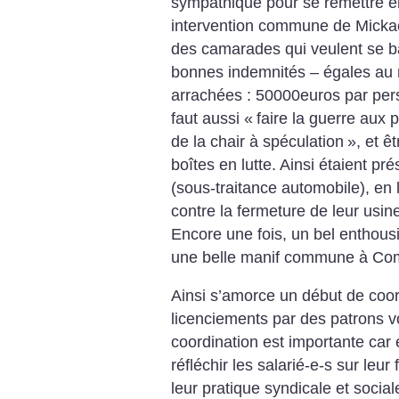
sympathique pour se remettre e
intervention commune de Mickaël 
des camarades qui veulent
se ba
bonnes indemnités – égales
au 
arrachées : 50000euros par
per
faut aussi «
faire la guerre
aux p
de la chair à spéculation
», et ê
boîtes en lutte. Ainsi
étaient pr
(sous-traitance automobile), en 
contre la fermeture de
leur usin
Encore une fois, un bel
enthousi
une belle manif
commune à Com
Ainsi s’amorce un début de
coor
licenciements par des
patrons v
coordination est importante
car e
réfléchir les salarié-e-s sur leur
f
leur pratique syndicale et
sociale