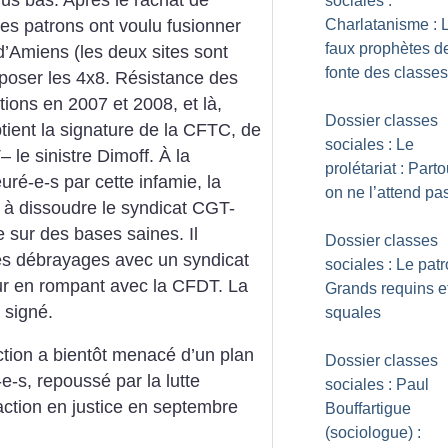
sociales :
es patrons ont voulu fusionner
Charlatanisme : 
faux prophètes de
’Amiens (les deux sites sont
fonte des classes
poser les
4x8. Résistance des
tions en 2007
et 2008, et là,
Dossier classes
tient la signature de la
CFTC, de
sociales : Le
 le sinistre Dimoff. À
la
prolétariat : Part
ré-e-s par cette infamie, la
on ne l’attend pa
 à
dissoudre le syndicat CGT-
e sur
des bases saines. Il
Dossier classes
es débrayages
avec un syndicat
sociales : Le patr
ur en rompant
avec la CFDT. La
Grands requins e
s signé.
squales
ction a bientôt menacé d’un
plan
Dossier classes
e-s, repoussé par la lutte
sociales : Paul
action
en justice en septembre
Bouffartigue
(sociologue) :