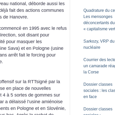
iveau national, déborde
aussi les
déjà fait des actions
communes
Quadrature du cer
Les mensonges
s de Hanovre.
déconcertants du
t commencé en 1995 avec le refus
«
capitalisme ver
irection, soit disant pour
Sarkozy, VRP du
ité pour
masquer les
nucléaire
ine Sava) et en Pologne (usine
ans arrêt fait le forcing pour
Courrier des lecte
e.
un camarade réag
la Corse
ffensif sur la RTTsigné par la
Dossier classes
se en place de nouvelles
sociales : les cla
t 4 à
5 sortes de gommes sur
en face
r a délaissé
l’usine amiénoise
ents en Pologne et
en Slovénie,
Dossier classes
s bas. Après le rachat
de