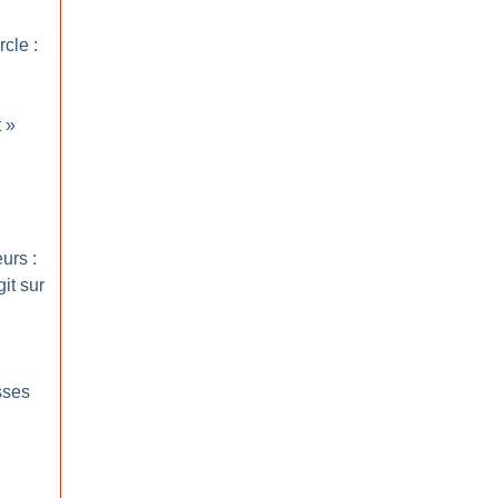
cle :
t
»
urs :
it sur
sses