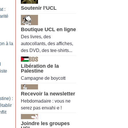
Soutenir l’UCL
t :
arité
Boutique UCL en ligne
Des livres, des
autocollants, des affiches,
on à la
des DVD, des tee-shirts...
l
Libération de la
Palestine
iste
Campagne de boycott
Recevoir la newsletter
tine) :
Hebdomadaire : vous ne
tablir
serez pas envahi·e !
flit
Joindre les groupes