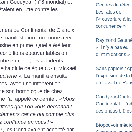
cain Goodyear (n°3
mondial) et
Centres de rétent
taient en lutte contre les
Les ratés de
l’«
ouverture à la
concurrence
»
riers de Continental de Clairoix
e manifestation commune avec
Raymond Gauthér
’usine en prime. Quel
a été leur
«
Il n’y a pas eu
conditions épouvantables on
d’intimidations
»
ombe en ruine,
les accidents du
 l’a dit le
délégué CGT, Mickaël
Sans papiers : A
ucherie
».
La manif a ensuite
l’expulsion de la
du travail de Pari
es, avec une intervention
de
son homologue de chez
Goodyear-Dunlo
l’a rappelé ce dernier,
«
Vous
Continental : L’o
ifices que l’on vous
demandait
des pneus brûlés
nciements car ce qui
compte plus
z confiance en
vous
!
»
Biopouvoir médic
, les Conti
avaient accepté par