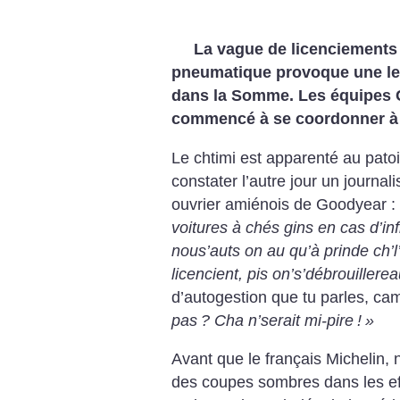
La vague de licenciements 
pneumatique provoque une lev
dans la Somme. Les
équipes C
commencé à se coordonner à 
Le chtimi est apparenté au
patoi
constater l’autre jour un journal
ouvrier amiénois de Goodyear :
voitures à chés gins
en cas d’inf
nous’auts on au qu’à
prinde ch’l
licencient, pis on’s’débrouillerea
d’autogestion que tu
parles, ca
pas
? Cha n’serait mi-pire
!
»
Avant que le français Michelin,
des coupes sombres dans
les ef