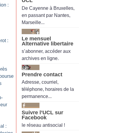
UCL
ion :
De Cayenne à Bruxelles,
en passant par Nantes,
Marseille...
Le mensuel
ot :
Alternative libertaire
s’abonner, accéder aux
archives en ligne.
près
Prendre contact
 bourse
Adresse, courriel,
s
téléphone, horaires de la
permanence...
p-
deur
Suivre l’UCL sur
Facebook
le réseau antisocial !
al :