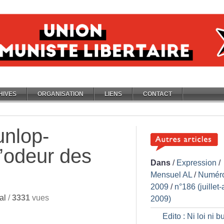
HIVES
ORGANISATION
LIENS
CONTACT
nlop-
L’odeur des
Dans
/
Expression
/
Mensuel AL
/
Numér
2009
/
n°186 (juillet-
al
/
3331
vues
2009)
Edito : Ni loi ni b