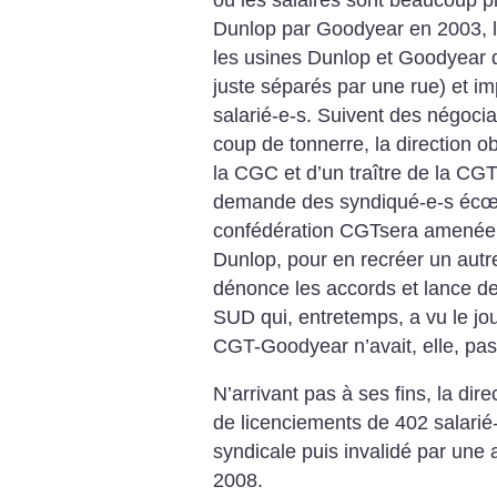
Dunlop par Goodyear en 2003,
l
les
usines Dunlop et Goodyear d
juste
séparés par une rue) et im
salarié-e-s.
Suivent des négocia
coup de tonnerre, la
direction ob
la CGC et d’un traître
de la CGT–
demande des syndiqué-e-s
écœu
confédération CGTsera amenée
Dunlop, pour en recréer un autr
dénonce les accords et lance d
SUD qui, entretemps, a vu le jo
CGT-Goodyear
n’avait, elle, pa
N’arrivant pas à ses fins, la
dire
de licenciements de 402 salarié-
syndicale puis invalidé par une 
2008.