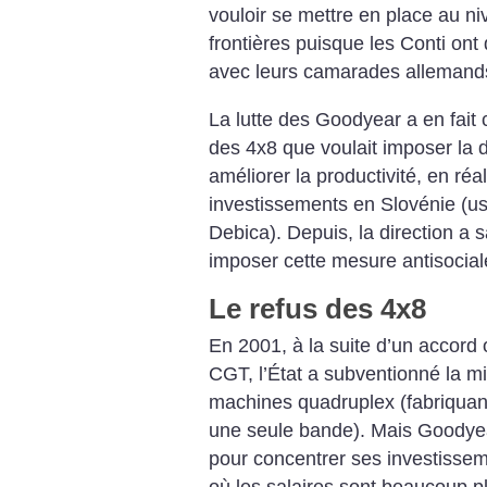
vouloir se mettre en place au n
frontières puisque les
Conti ont 
avec leurs camarades allemand
La lutte des Goodyear a en fai
des 4x8 que voulait imposer la
d
améliorer la productivité, en réal
investissements en
Slovénie (us
Debica). Depuis, la
direction a s
imposer cette mesure
antisocial
Le refus des 4x8
En 2001, à la suite d’un accord
o
CGT, l’État a subventionné la
mi
machines quadruplex (fabriquan
une seule
bande). Mais Goodyea
pour concentrer
ses investissem
où les salaires sont
beaucoup plu