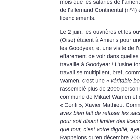
mois que les salariés
de l’améri
de l’allemand
Continental (n°4) é
licenciements.
Le 2 juin, les ouvrières et les
ouv
(Oise) étaient à Amiens
pour un
les Goodyear, et une
visite de l
effarement de voir
dans quelles 
travaille à Goodyear
! L’usine t
travail se multiplient, bref, comme
Wamen,
c’est une
«
véritable
bo
rassemblé plus de 2000 personn
commune de Mikaël Wamen et 
«
Conti
», Xavier Mathieu.
Comme 
avez bien fait de refuser
les sacr
pour soit disant limiter des lice
que tout, c’est votre
dignité, aye
Rappelons qu’en
décembre 2007