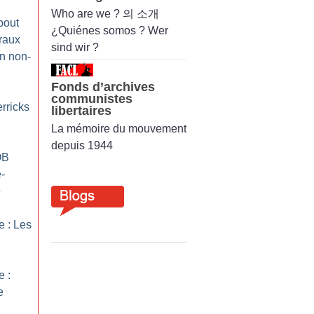
Who are we ? 의 소개
bout
¿Quiénes somos ? Wer
éraux
sind wir ?
un non-
Fonds d’archives
communistes
rricks
libertaires
La mémoire du mouvement
depuis 1944
OB
e-
e
 : Les
 :
e