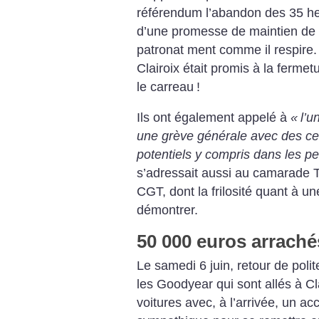
référendum
l’abandon des 35 he
d’une promesse de maintien de 
patronat
ment comme il respire.
Clairoix était
promis à la fermetu
le carreau
!
Ils ont également appelé à
«
l’u
une grève générale avec
des cen
potentiels y compris dans
les pe
s’adressait aussi au
camarade Th
CGT, dont la frilosité quant à une
démontrer.
50 000 euros arraché
Le samedi 6 juin, retour de
polit
les Goodyear qui sont
allés à Cl
voitures avec, à l’arrivée, un
acc