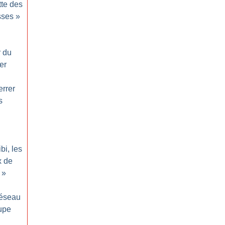
tte des
sses
»
r du
er
errer
s
ibi, les
x de
»
réseau
upe