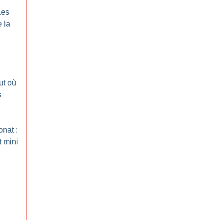
Les
 la
out où
s
onat :
t mini