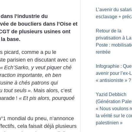
L’avenir du salaria
dans l’industrie du
esclavage + préc
ée de boucliers dans l’Oise et
Retour de la
GT de plusieurs usines ont
privatisation à La
la base.
Poste : mobilisati
s picard, comme a pu le
rentrée
iste parisien en discutant avec
un
Infographie : Que
«
Ech’Sarko, y veut
piquer ché
avenir pour l’ex-L
raction importante,
eh ben
«
antisioniste
»
?
’usine à chés patrons
qui
u tout seuls
».
Mais
alors, c’est
Yazid Debbich
marade
!
«
Et pis
alors, pourquoé
(Génération Pales
«
Nous voulons ré
la vérité sur le con
 n°1 mondial du pneu, n’annonce
palestinien
»
fectifs, cela faisait déjà
plusieurs