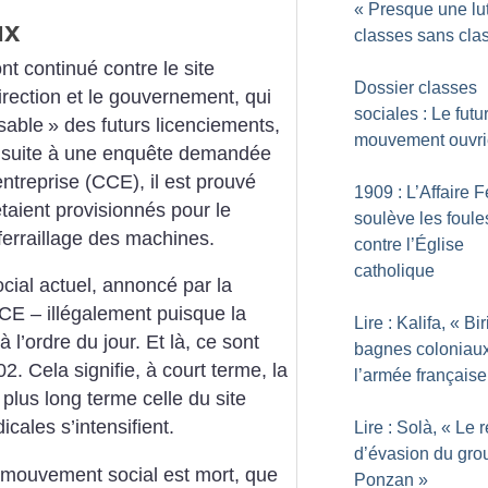
«
Presque une lu
ux
classes sans cla
nt continué contre le site
Dossier classes
irection et le gouvernement, qui
sociales : Le futu
sable
» des futurs licenciements,
mouvement ouvri
suite à une enquête
demandée
ntreprise (CCE), il est
prouvé
1909 : L’Affaire F
taient provisionnés pour le
soulève les foule
ferraillage des machines.
contre l’Église
catholique
cial actuel, annoncé par la
CCE –
illégalement puisque la
Lire : Kalifa, «
Bir
à l’ordre du
jour. Et là, ce sont
bagnes coloniau
2. Cela signifie, à court terme, la
l’armée française
 plus long terme celle du site
icales s’intensifient.
Lire : Solà, «
Le 
d’évasion du gro
mouvement social est mort, que
Ponzan
»