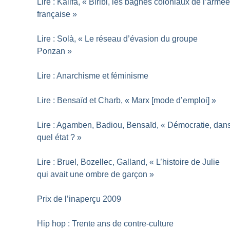
Lire : Kalifa, «
Biribi, les bagnes coloniaux de l’armé
française
»
Lire : Solà, «
Le réseau d’évasion du groupe
Ponzan
»
Lire : Anarchisme et féminisme
Lire : Bensaïd et Charb, «
Marx [mode d’emploi]
»
Lire : Agamben, Badiou, Bensaïd, «
Démocratie, dan
quel état
?
»
Lire : Bruel, Bozellec, Galland, «
L’histoire de Julie
qui avait une ombre de garçon
»
Prix de l’inaperçu 2009
Hip hop : Trente ans de contre-culture