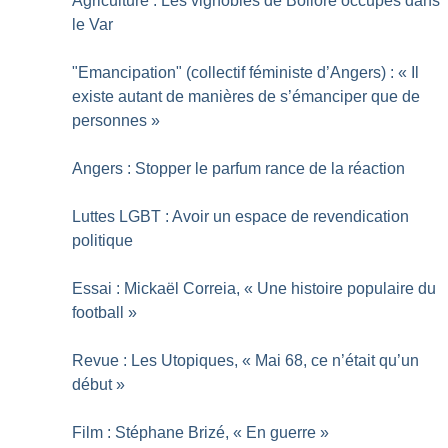
Agriculture : Les vignobles de Bolloré occupés dans
le Var
"Emancipation" (collectif féministe d’Angers) : «
Il
existe autant de manières de s’émanciper que de
personnes
»
Angers : Stopper le parfum rance de la réaction
Luttes LGBT : Avoir un espace de revendication
politique
Essai : Mickaël Correia, «
Une histoire populaire du
football
»
Revue : Les Utopiques, «
Mai 68, ce n’était qu’un
début
»
Film : Stéphane Brizé, «
En guerre
»