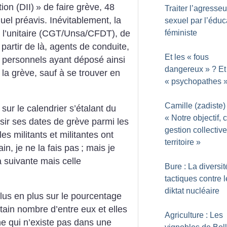
tion (DII)
» de faire grève, 48
Traiter l’agresseu
uel préavis. Inévitablement, la
sexuel par l’éduc
t l’unitaire (CGT/Unsa/CFDT), de
féministe
partir de là, agents de conduite,
Et les «
fous
es personnels ayant déposé ainsi
dangereux
»
? Et
 la grève, sauf à se trouver en
«
psychopathes
Camille (zadiste) 
e sur le calendrier s’étalant du
«
Notre objectif, c
isir ses dates de grève parmi les
gestion collectiv
s militants et militantes ont
territoire
»
n, je ne la fais pas
; mais je
la suivante mais celle
Bure : La diversi
tactiques contre l
diktat nucléaire
plus en plus sur le pourcentage
tain nombre d’entre eux et elles
Agriculture : Les
e qui n’existe pas dans une