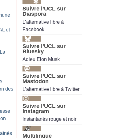
Suivre l’UCL sur
Diaspora
mune :
L’alternative libre à
Facebook
AL et
Suivre l’UCL sur
Bluesky
 La
Adieu Elon Musk
Suivre l’UCL sur
Mastodon
e :
ion des
L’alternative libre à Twitter
Suivre l’UCL sur
Instagram
resse
son
Instantanés rouge et noir
haînés
Multilingue