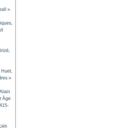
ball
»
iques,
it
rizé,
 Huet,
dres
»
 Alain
r Âge
1415-
çais