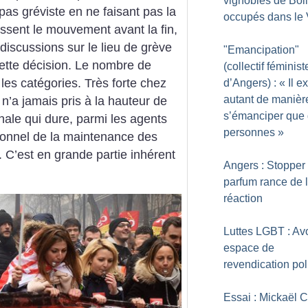
vignobles de Bol
pas gréviste en ne faisant pas la
occupés dans le 
essent le mouvement avant la fin,
discussions sur le lieu de grève
"Emancipation"
cette décision. Le nombre de
(collectif féminist
 les catégories. Très forte chez
d’Angers) : «
Il e
autant de manièr
 n’a jamais pris à la hauteur de
s’émanciper que
nale qui dure, parmi les agents
personnes
»
onnel de la maintenance des
s. C’est en grande partie inhérent
Angers : Stopper 
parfum rance de 
réaction
Luttes LGBT : Avo
espace de
revendication pol
Essai : Mickaël C