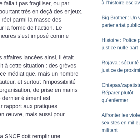
à l’histoire escla
fallait pas fragiliser, ou par
ourtant très en deçà des enjeux.
Big Brother : Un v
at réel parmi la masse des
partenariat public
 la forme de l’action. Le
 heures s’est imposé comme
Histoire : Police p
justice nulle part
 affaires lancées ainsi, il était
Rojava : sécurité 
t à cette situation : des grèves
justice de proxim
ace médiatique, mais un nombre
uteur, et surtout l’impossibilité
Chiapas/zapatiste
organisation, de prise en mains
Réparer plutôt
e dernier élément est
qu’enfermer
r rapport aux pratiques
en œuvre, mais aussi pour
Affronter les viol
sexistes en milie
militant
 la SNCF doit remplir une