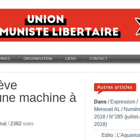
HIVES
ORGANISATION
LIENS
CONTACT
ève
 une machine à
Dans
/
Expression
/
Mensuel AL
/
Numér
2018
/
N°285 (juillet
nal
/
2382
vues
2018)
Edito : L’Aquarius