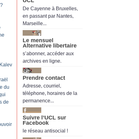
UCL
?
De Cayenne à Bruxelles,
en passant par Nantes,
Marseille...
e
ne
Le mensuel
Alternative libertaire
s’abonner, accéder aux
archives en ligne.
 Kalev
Prendre contact
raël
Adresse, courriel,
ie du
téléphone, horaires de la
qui
permanence...
s de
Suivre l’UCL sur
Facebook
ouvoir
le réseau antisocial !