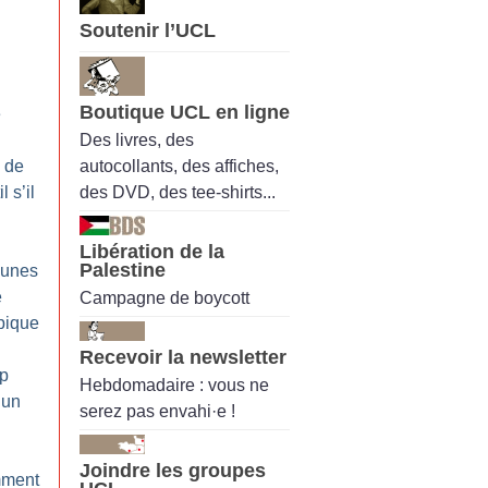
Soutenir l’UCL
Boutique UCL en ligne
e
Des livres, des
autocollants, des affiches,
e de
des DVD, des tee-shirts...
 s’il
Libération de la
Palestine
eunes
e
Campagne de boycott
pique
Recevoir la newsletter
up
Hebdomadaire : vous ne
 un
serez pas envahi·e !
Joindre les groupes
mment