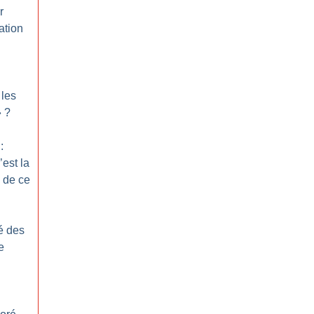
r
ation
 les
»
?
:
’est la
e de ce
té des
e