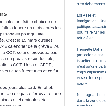
s’en débarrasser
ars
Loi Asile et
immigration : Un
dicales ont fait le choix de ne
politique assassi
 fallu attendre un mois après les
pour faire fuir les
patronales pour qu’une
réfugié.es
ée. C’est le 15 mars qu’elles
ux «
calendrier de la grève
». Au
Henriette Dahan
 la CGT, celui-ci provoqua pas
(anticolonialiste
sa un préavis reconductible,
israélienne) : «
Is
dérations CGT, Unsa et CFDT
;
n’est qu’une part
es critiques furent tues et ce fut
corps capitaliste 
écrase les espoir
paix
»
ues jours plus tard. En effet,
netta ou le pacte ferroviaire, une
Nicaragua : Le p
minots et cheminotes était
dans la zone des
une réussite.