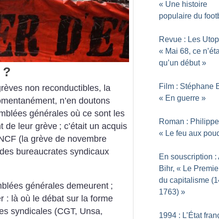
«
Une histoire
populaire du foot
Revue : Les Utop
«
Mai 68, ce n’éta
qu’un début
»
?
Film : Stéphane B
rèves non reconductibles, la
«
En guerre
»
momentanément, n’en doutons
emblées générales où ce sont les
Roman : Philippe
t de leur grève
; c’était un acquis
«
Le feu aux pou
 SNCF (la grève de novembre
des bureaucrates syndicaux
En souscription :
Bihr, «
Le Premie
du capitalisme (
emblées générales demeurent
;
1763)
»
er : là où le débat sur la forme
ses syndicales (CGT, Unsa,
1994 : L’État fran