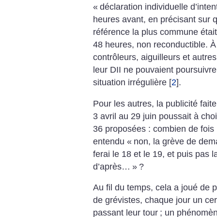
«
déclaration individuelle d’inten
heures avant, en précisant sur q
référence la plus commune étai
48 heures, non reconductible. À 
contrôleurs, aiguilleurs et autr
leur DII ne pouvaient poursuivre
situation irrégulière
[
2
]
.
Pour les autres, la publicité fait
3 avril au 29 juin poussait à cho
36 proposées : combien de fois le
entendu «
non, la grève de demai
ferai le 18 et le 19, et puis pas 
d’après…
»
?
Au fil du temps, cela a joué de 
de grévistes, chaque jour un cer
passant leur tour
; un phénomèn