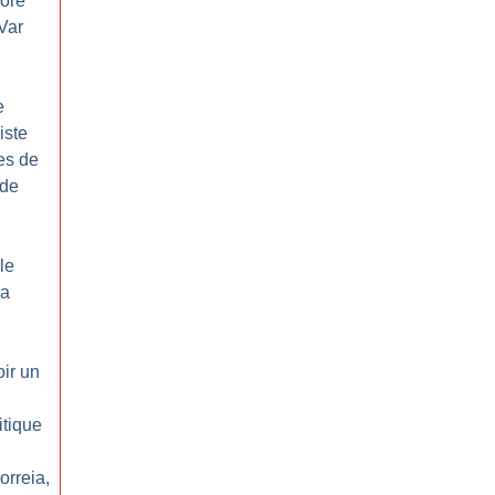
loré
Var
e
xiste
es de
 de
le
la
ir un
itique
orreia,