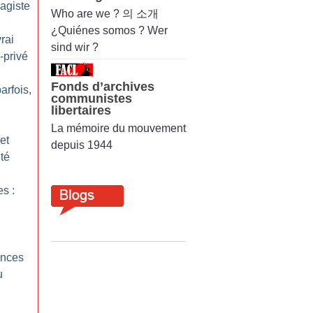
vagiste
Who are we ? 의 소개
¿Quiénes somos ? Wer
rai
sind wir ?
-privé
Fonds d’archives
arfois,
communistes
libertaires
La mémoire du mouvement
et
depuis 1944
ité
s :
ences
u