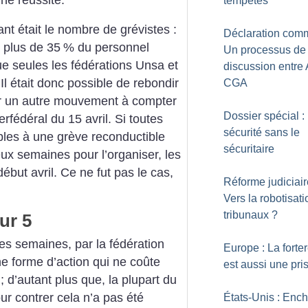
tempêtes
nt était le nombre de grévistes :
Déclaration com
, plus de 35
% du personnel
Un processus de
e seules les fédérations Unsa et
discussion entre 
Il était donc possible de rebondir
CGA
r un autre mouvement à compter
Dossier spécial :
erfédéral du 15 avril. Si toutes
sécurité sans le
bles à une grève reconductible
sécuritaire
ux semaines pour l’organiser, les
ébut avril. Ce ne fut pas le cas,
Réforme judiciair
Vers la robotisat
tribunaux
?
ur 5
 semaines, par la fédération
Europe : La forte
e forme d’action qui ne coûte
est aussi une pri
; d’autant plus que, la plupart du
ur contrer cela n’a pas été
États-Unis : Enc