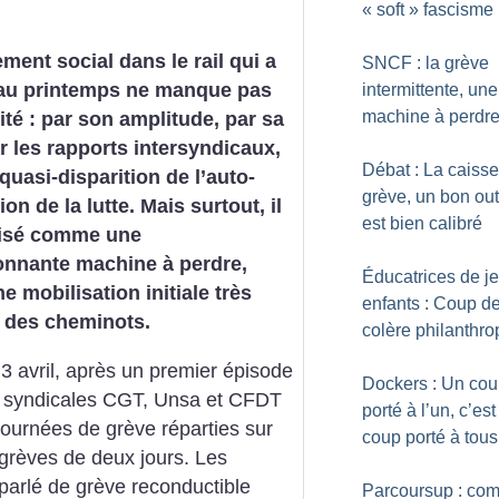
«
soft
» fascisme
ent social dans le rail qui a
SNCF : la grève
au printemps ne manque pas
intermittente, une
machine à perdr
lité : par son amplitude, par sa
r les rapports intersyndicaux,
Débat : La caiss
 quasi-disparition de l’auto-
grève, un bon outil
on de la lutte. Mais surtout, il
est bien calibré
nisé comme une
onnante machine à perdre,
Éducatrices de j
e mobilisation initiale très
enfants : Coup d
 des cheminots.
colère philanthro
3 avril, après un premier épisode
Dockers : Un co
ns syndicales CGT, Unsa et CFDT
porté à l’un, c’est
journées de grève réparties sur
coup porté à tous
 grèves de deux jours. Les
parlé de grève reconductible
Parcoursup : co