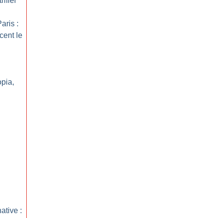
ifier
aris :
cent le
opia,
ative :