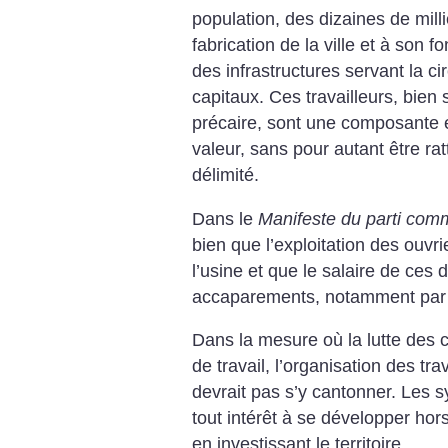
population,
des dizaines de milli
fabrication
de la ville et à son f
des
infrastructures servant la ci
capitaux.
Ces travailleurs, bien
précaire, sont une composante
e
valeur, sans pour autant être ra
délimité.
Dans le
Manifeste du parti com
bien que l’exploitation des
ouvrie
l’usine et que le salaire de
ces de
accaparements, notamment
par 
Dans la mesure où la lutte des
c
de travail, l’organisation des
trav
devrait pas s’y cantonner.
Les s
tout intérêt à se
développer hor
en investissant le territoire.