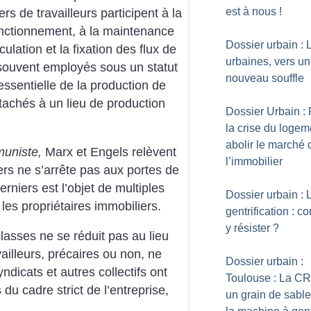
est à nous
!
ers de travailleurs
participent à la
onctionnement,
à la maintenance
Dossier urbain : 
rculation
et la fixation des flux de
urbaines, vers un
 souvent
employés sous un statut
nouveau souffle
ssentielle de la production de
ttachés
à un lieu de production
Dossier Urbain :
la crise du logem
abolir le marché 
muniste,
Marx et Engels relèvent
l’immobilier
rs ne s’arrête pas aux portes
de
rniers est l’objet de multiples
Dossier urbain : 
les propriétaires immobiliers.
gentrification : 
y résister
?
lasses ne se réduit pas au lieu
ailleurs, précaires ou non, ne
Dossier urbain :
yndicats
et autres collectifs
ont
Toulouse : La C
s du
cadre strict de l’entreprise,
un grain de sabl