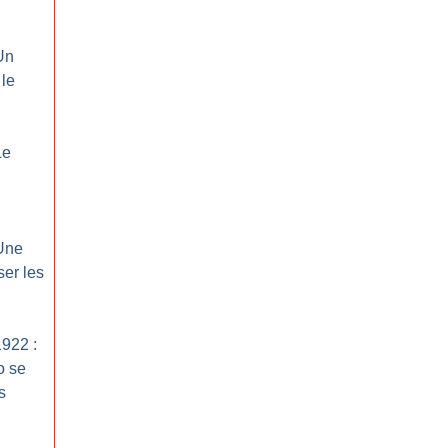
Un
 le
Le
 Une
ser les
1922 :
o se
s