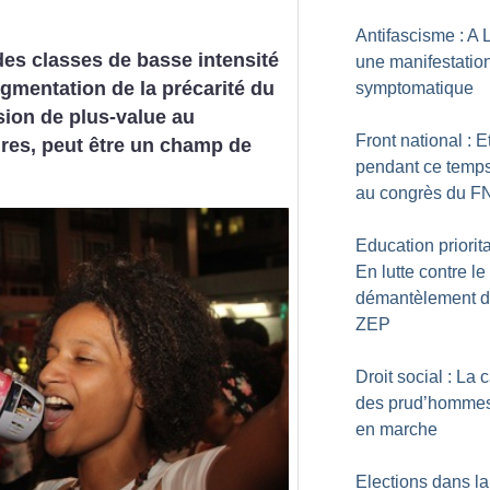
Antifascisme : A 
des
classes de basse intensité
une manifestatio
augmentation
de la précarité du
symptomatique
sion
de plus-value au
Front national : E
res,
peut être un champ de
pendant ce temps
au congrès du F
Education priorita
En lutte contre le
démantèlement 
ZEP
Droit social : La 
des prud’hommes
en marche
Elections dans la