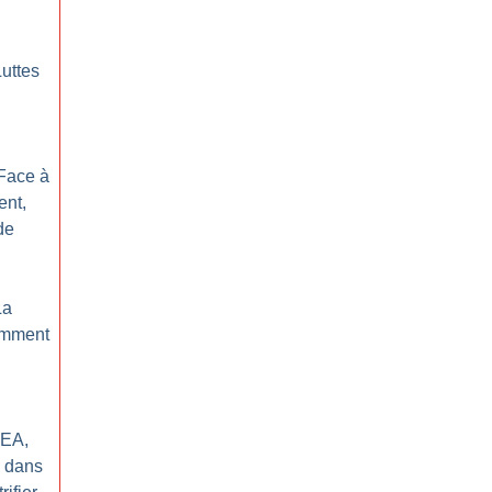
Luttes
 Face à
ent,
de
La
comment
REA,
e dans