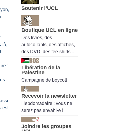
Soutenir l’UCL
Lyon,
n
Boutique UCL en ligne
Des livres, des
t
autocollants, des affiches,
-là,
des DVD, des tee-shirts...
N
ire :
Libération de la
Palestine
des
Campagne de boycott
Recevoir la newsletter
casse
Hebdomadaire : vous ne
 est
serez pas envahi·e !
Joindre les groupes