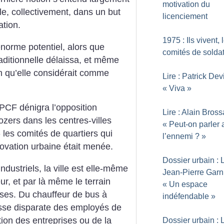
motivation du
lle, collectivement,
dans un but
licenciement
tion.
1975 : Ils vivent, 
norme potentiel, alors que
comités de solda
aditionnelle délaissa, et même
on qu’elle considérait comme
Lire : Patrick Devi
«
Viva
»
 PCF dénigra
l’opposition
Lire : Alain Bross
ozers dans les
centres-villes
«
Peut-on parler 
 les comités de
quartiers qui
l’ennemi
?
»
ovation urbaine
était menée.
Dossier urbain : L
ndustriels,
la ville est elle-même
Jean-Pierre Garni
ur,
et par là même le terrain
«
Un espace
sses.
Du chauffeur de bus à
indéfendable
»
sse disparate
des employés de
tion des
entreprises ou de la
Dossier urbain : L