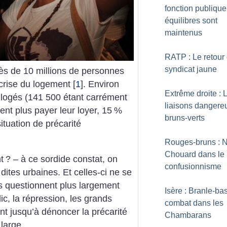
fonction publique
équilibres sont
maintenus
RATP : Le retour
syndicat jaune
ès de 10 millions de personnes
crise du logement
[
1
]
. Environ
Extrême droite : 
logés (141 500 étant carrément
liaisons dangere
vent
plus payer leur loyer, 15
%
bruns-verts
ituation de précarité
Rouges-bruns : 
Chouard dans le
t
? – à ce sordide constat, on
confusionnisme
dites urbaines. Et celles-ci ne se
s
questionnent plus largement
Isère : Branle-ba
ic,
la répression, les grands
combat dans les
nt jusqu’à
dénoncer la précarité
Chambarans
large.