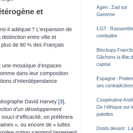
Agen : Zad sur
étérogène et
Garonne
CGT : Rassemble
st-il adéquat
? L’expansion de
combattre
a
distinction entre ville et
 plus
de 80
% des Français
Blockupy Francfor
Gâchons la fête 
capital
t une
mosaïque d’espaces
 comme dans
leur composition
Espagne : Podem
tions d’interdépendance
ses contradiction
Coopérative Andi
géographe David Harvey
[
3
]
,
De l’éthique sur 
uction
d’un développement
palettes
 souci
d’efficacité, on préfèrera
baines
»,
ou encore de «
luttes
Droits devant : L
rnière notion
s’entend largement