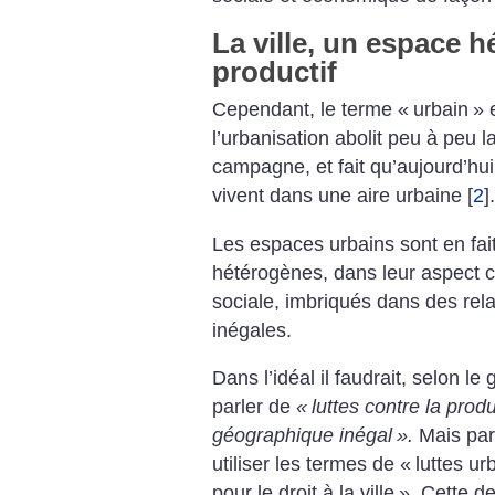
La ville, un espace h
productif
Cependant, le terme «
urbain
»
e
l’urbanisation abolit peu à peu l
campagne,
et fait qu’aujourd’hui
vivent dans
une aire urbaine
[
2
]
.
Les espaces
urbains sont en fai
hétérogènes,
dans leur aspect
sociale, imbriqués
dans des rela
inégales.
Dans l’idéal il faudrait, selon
le 
parler
de
«
luttes contre la prod
géographique
inégal
».
Mais par
utiliser
les termes de «
luttes ur
pour le droit
à la ville
». Cette de