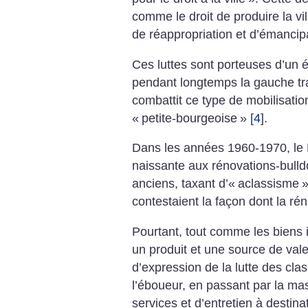
comme le
droit de produire la vi
de réappropriation
et d’émancipa
Ces luttes sont porteuses d’un
é
pendant longtemps la gauche
tr
combattit ce type de mobilisati
«
petite-bourgeoise
»
[
4
]
.
Dans les
années 1960-1970, le
naissante aux
rénovations-bulld
anciens, taxant
d’«
aclassisme
»
contestaient
la façon dont la
rén
Pourtant, tout comme
les biens i
un produit et
une source de vale
d’expression
de la lutte des cla
l’éboueur,
en passant par la ma
services et
d’entretien à destina