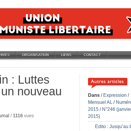
HIVES
ORGANISATION
LIENS
CONTACT
n : Luttes
s un nouveau
Dans
/
Expression
/
Mensuel AL
/
Numér
2015
/
N°246 (janvie
rnal
/
1116
vues
2015)
Edito : Jusqu’au 