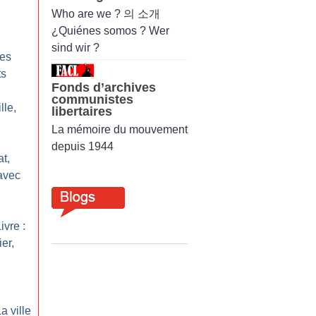
Who are we ? 의 소개
¿Quiénes somos ? Wer
sind wir ?
les
ts
Fonds d’archives
communistes
lle,
libertaires
La mémoire du mouvement
depuis 1944
at,
avec
ivre :
er,
a ville