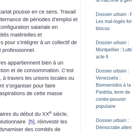
la machine à gentr
cariat pousse en
ce sens. Travail
Dossier urbain : P
alternance de périodes
d’emploi et
Les mal-logés for
onfiguration
salariale en
blocus
ités matérielles et
-s
pour s’intégrer à un collectif de
Dossier urbain :
t
professionnel.
Montpellier : Lutt
acte II
res appartiennent
bien à un
tion et de consommation.
C’est
Dossier urbain :
 à travers les unions
locales ou
Venezuela :
Bienvenidos à la
t s’organiser pour faire
Piedrita, terre de
aspirations de cette masse
contre-pouvoir
populaire
e
aires du début du XX
siècle,
Dossier urbain :
olutionnaire
[
5
]
, réinvestir les
Démocratie altern
edynamiser
des comités de