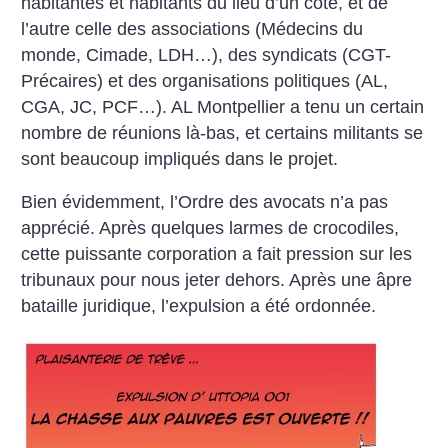
habitantes et
habitants du lieu d’un côté, et de
l’autre
celle des associations (Médecins
du
monde, Cimade, LDH…), des syndicats
(CGT-
Précaires) et des organisations
politiques (AL,
CGA, JC,
PCF…). AL Montpellier a tenu un certain
nombre de réunions là-bas, et
certains militants se
sont beaucoup
impliqués dans le projet.
Bien évidemment, l’Ordre des avocats
n’a pas
apprécié. Après quelques
larmes de crocodiles,
cette puissante
corporation a fait pression sur les
tribunaux
pour nous jeter dehors. Après
une âpre
bataille juridique, l’expulsion
a été ordonnée.