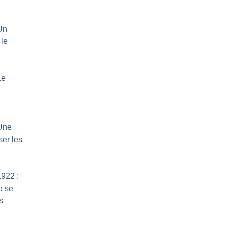
Un
 le
Le
 Une
ser les
1922 :
o se
s