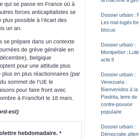
la machine à gentr
 ce qui se passe en France où à
utres forces anticapitalistes se
Dossier urbain : P
 plus possible à ­l’écart des
Les mal-logés for
uis un an.
blocus
s se prépare dans un contexte
Dossier urbain :
 journées de grève générale en
Montpellier : Lutt
 décembre), Belgique
acte II
optent pour une attitude plus
 plus en plus réactionnaires (par
Dossier urbain :
 du sommet de l’UE le
Venezuela :
Bienvenidos à la
aisons pour faire front avec
Piedrita, terre de
ombre à Francfort le 18 mars.
contre-pouvoir
rd-est)
populaire
Dossier urbain :
nfolettre hebdomadaire.
*
Démocratie altern