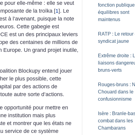
e pour elle-même : elle se veut
fonction publique
omposante de la troïka
[
1
]
. Le
équilibres sont
est à l’avenant, puisque la note
maintenus
d’euros. Cette gabegie est
BCE est un des principaux leviers
RATP : Le retour
syndicat jaune
rappe des centaines de millions de
en Europe. Un grand projet inutile,
Extrême droite : 
liaisons dangere
bruns-verts
coalition Blockupy entend jouer
her le plus possible, cette
Rouges-bruns : 
pital par des actions de
Chouard dans le
toute autre sorte d’actions.
confusionnisme
e opportunité pour mettre en
Isère : Branle-ba
e institution mais plus
combat dans les
te et montrer que les états ne
Chambarans
au service de ce système