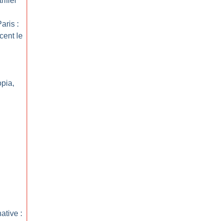
ifier
aris :
cent le
opia,
ative :