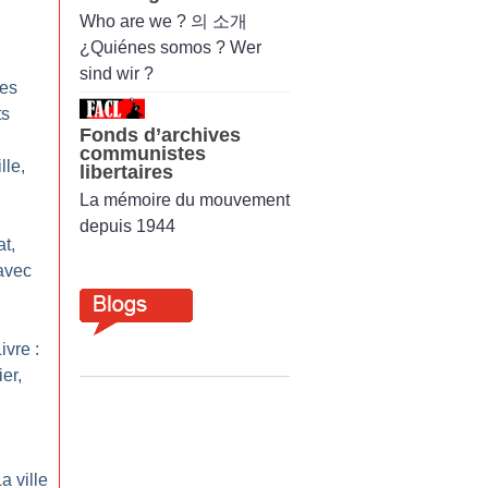
Who are we ? 의 소개
¿Quiénes somos ? Wer
sind wir ?
les
ts
Fonds d’archives
communistes
lle,
libertaires
La mémoire du mouvement
depuis 1944
at,
avec
ivre :
er,
a ville