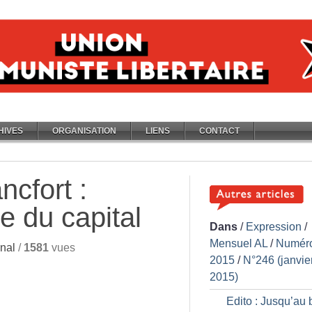
HIVES
ORGANISATION
LIENS
CONTACT
ncfort :
e du capital
Dans
/
Expression
/
Mensuel AL
/
Numér
nal
/
1581
vues
2015
/
N°246 (janvie
2015)
Edito : Jusqu’au 