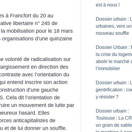
est à nous
!
es à Francfort du 20 au
Dossier urbain : 
ative libertaire n° 245 de
urbaines, vers un
la mobilisation pour le 18 mars
nouveau souffle
es organisations d’une quinzaine
Dossier Urbain :
la crise du logem
e volonté de radicalisation sur
abolir le marché 
élargissement en direction des
l’immobilier
ontraste avec l’orientation du
é qui entend inscrire son action
Dossier urbain : 
construction d’une gauche
gentrification : 
y résister
?
S.
Cela dit l’orientation de
ruire un mouvement de lutte par
Dossier urbain :
 heureux hasard. Elles
Toulouse : La C
orces anticapitalistes de
un grain de sabl
u et de lui donner un souffle.