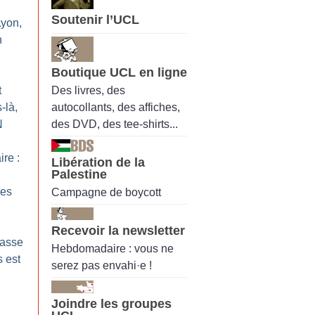
Soutenir l’UCL
Lyon,
n
Boutique UCL en ligne
Des livres, des
t
autocollants, des affiches,
-là,
des DVD, des tee-shirts...
N
ire :
Libération de la
Palestine
des
Campagne de boycott
Recevoir la newsletter
casse
Hebdomadaire : vous ne
 est
serez pas envahi·e !
Joindre les groupes