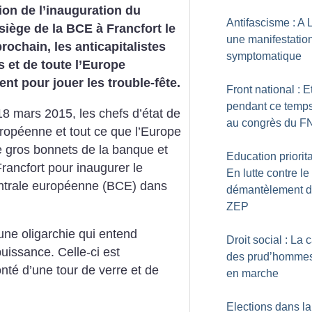
ion de l’inauguration du
Antifascisme : A 
iège de la BCE à Francfort le
une manifestatio
rochain, les anticapitalistes
symptomatique
 et de toute l’Europe
ent pour jouer les trouble-fête.
Front national : E
pendant ce temps
8 mars 2015, les chefs d’état de
au congrès du F
uropéenne et tout ce que l’Europe
 gros bonnets de la banque et
Education priorita
Francfort pour inaugurer le
En lutte contre le
ntrale européenne (BCE) dans
démantèlement 
ZEP
ne oligarchie qui entend
Droit social : La 
uissance. Celle-ci est
des prud’hommes
nté d’une tour de verre et de
en marche
Elections dans la