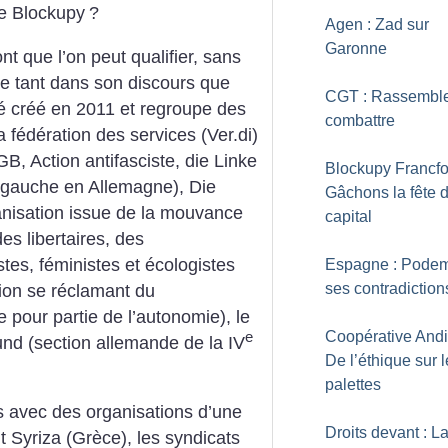
e Blockupy
?
Agen : Zad sur
Garonne
nt que l’on peut qualifier, sans
te tant dans son discours que
CGT : Rassemble
té créé en 2011 et regroupe des
combattre
a fédération des services (Ver.di)
B, Action antifasciste, die Linke
Blockupy Francfor
e gauche en Allemagne), Die
Gâchons la fête 
ganisation issue de la mouvance
capital
s libertaires, des
stes, féministes et écologistes
Espagne : Podem
ses contradiction
ion se réclamant du
pour partie de l’autonomie), le
Coopérative Andi
e
und (section allemande de la IV
De l’éthique sur 
palettes
ns avec des organisations d’une
Droits devant : L
 Syriza (Grèce), les syndicats