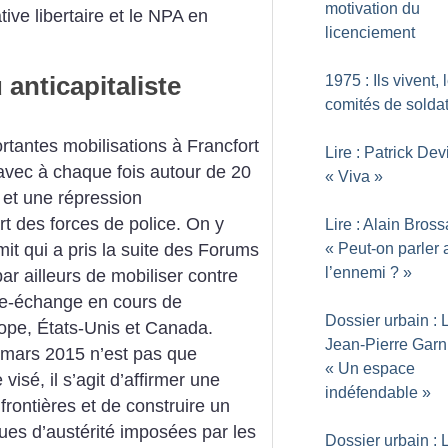
motivation du
tive libertaire et le NPA en
licenciement
anticapitaliste
1975 : Ils vivent, 
comités de solda
tantes mobilisations à ­Francfort
Lire : Patrick Devi
avec à chaque fois autour de 20
«
Viva
»
s et une répression
rt des forces de police. On y
Lire : Alain Bross
it qui a pris la suite des Forums
«
Peut-on parler 
l’ennemi
?
»
ar ailleurs de mobiliser contre
ibre-échange en cours de
Dossier urbain : L
ope, États-Unis et Canada.
Jean-Pierre Garni
8 mars 2015 n’est pas que
«
Un espace
isé, il s’agit d’affirmer une
indéfendable
»
 frontières et de construire un
ques d’austérité imposées par les
Dossier urbain : L